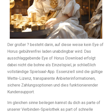
Der großer ? besteht darin, auf diese weise kein Eye of
Horus gebührenfrei laden unabdingbar wird. Das
ausschlaggebende Eye of Horus Download erfolgt
dabei nicht die bohne als Einzelspiel, je schließlich
vollständige Spielsaal-App. Essenziell sind die gültige
Wette-Lizenz, transparente Anbieterinformationen,
sichere Zahlungsoptionen und dies funktionierender
Kundensupport.
Im gleichen sinne beilegen kannst du dich as parte of
unserer Verbinden-Spielothek as part of schnelle