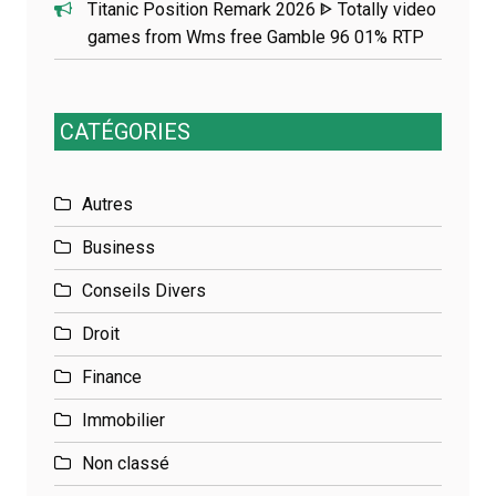
Titanic Position Remark 2026 ᐈ Totally video
games from Wms free Gamble 96 01% RTP
CATÉGORIES
Autres
Business
Conseils Divers
Droit
Finance
Immobilier
Non classé