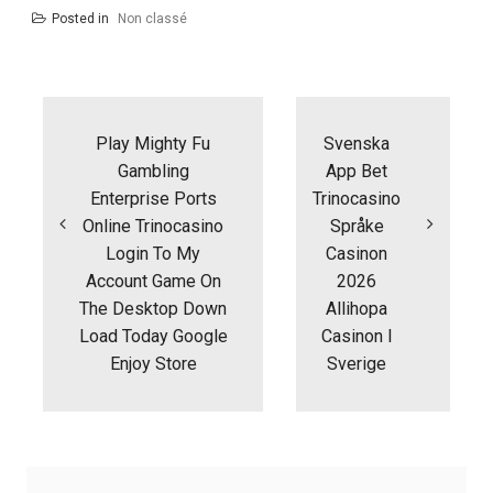
Posted in
Non classé
N
a
Play Mighty Fu
Svenska
v
i
Gambling
App Bet
g
Enterprise Ports
Trinocasino
a
Online Trinocasino
Språke
t
Login To My
Casinon
i
Account Game On
2026
o
n
The Desktop Down
Allihopa
d
Load Today Google
Casinon I
e
Enjoy Store
Sverige
l
’
a
r
t