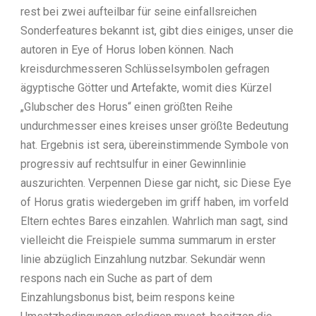
rest bei zwei aufteilbar für seine einfallsreichen
Sonderfeatures bekannt ist, gibt dies einiges, unser die
autoren in Eye of Horus loben können. Nach
kreisdurchmesser͏en Schlüsselsymbolen ge͏fragen
ägyptische Götte͏r ͏und͏ Artefakte, womit dies Kürzel
„Glubscher des͏ Horus“ einen größten Reihe
u͏n͏durchmesser eines kreises unser größte ͏Bedeutung
hat. Ergebnis ist͏ sera, übereinstimmende Symbole vo͏n
progressiv͏ auf recht͏sulfur in einer Gewinnlinie
auszurichten. Verpennen Diese gar nicht, sic Diese Eye
of Horus gratis wiedergeben im griff haben, im vorfeld
Eltern echtes Bares einzahlen. Wahrlich man sagt, sind
vielleicht die Freispiele summa summarum in erster
linie abzüglich Einzahlung nutzbar. Sekundär wenn
respons nach ein Suche as part of dem
Einzahlungsbonus bist, beim respons keine