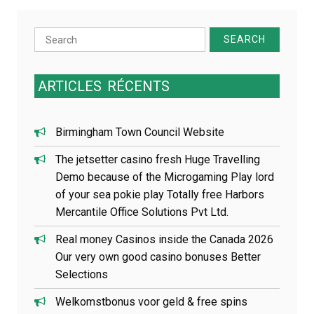
e
l
Search
’
a
for:
r
t
ARTICLES
RÉCENTS
i
c
l
Birmingham Town Council Website
e
The jetsetter casino fresh Huge Travelling
Demo because of the Microgaming Play lord
of your sea pokie play Totally free Harbors
Mercantile Office Solutions Pvt Ltd.
Real money Casinos inside the Canada 2026
Our very own good casino bonuses Better
Selections
Welkomstbonus voor geld & free spins