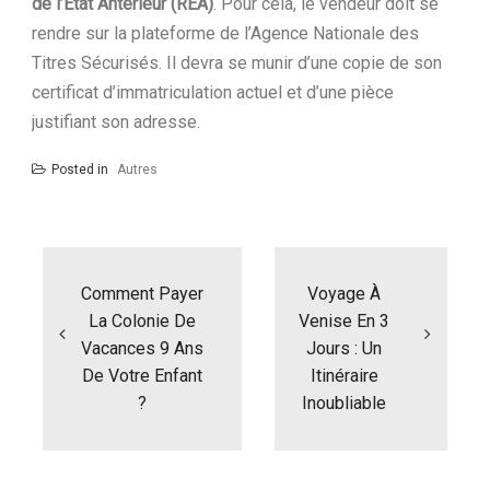
de l’État Antérieur (REA)
. Pour cela, le vendeur doit se
rendre sur la plateforme de l’Agence Nationale des
Titres Sécurisés. Il devra se munir d’une copie de son
certificat d’immatriculation actuel et d’une pièce
justifiant son adresse.
Posted in
Autres
N
a
Comment Payer
Voyage À
v
i
La Colonie De
Venise En 3
g
Vacances 9 Ans
Jours : Un
a
De Votre Enfant
Itinéraire
t
?
Inoubliable
i
o
n
d