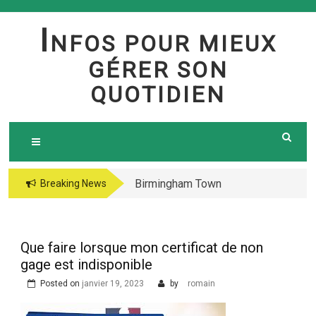
Skip
to
I
NFOS POUR MIEUX
content
GÉRER SON
QUOTIDIEN
Birmingham Town
The jetsetter casino
Breaking News
Council Website
fresh Huge Travelling
Demo because of the
Microgaming Play
Que faire lorsque mon certificat de non
lord of your sea pokie
gage est indisponible
play Totally free
Posted on
janvier 19, 2023
by
romain
Harbors Mercantile
Office Solutions Pvt