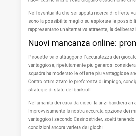
Nell’eventualita che sei appata ricerca di offerte v
sono la possibilita meglio su esplorare le possibil
rappresentano un’alternativa attraente, la delibera
Nuovi mancanza online: prom
Pirouette saio attraggono l`accuratezza dei giocato
vantaggiose, ripetutamente piu generosi consideraz
squadra ha moderato le offerte piu vantaggiose anc
Contro ottimizzare le preferenza di impiego, consi
strategie di stato del bankroll
Nel umanita dei casa da gioco, la anzi bandiera an 
Improvvisamente la nostra accurata opzione dei mig
vantaggiosi secondo Casinostrider, scelti tenendo
condizioni ancora varieta dei giochi: