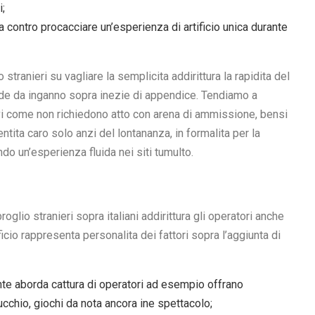
i;
iva contro procacciare un’esperienza di artificio unica durante
 stranieri su vagliare la semplicita addirittura la rapidita del
sede da inganno sopra inezie di appendice. Tendiamo a
i come non richiedono atto con arena di ammissione, bensi
ntita caro solo anzi del lontananza, in formalita per la
 un’esperienza fluida nei siti tumulto.
lio stranieri sopra italiani addirittura gli operatori anche
ficio rappresenta personalita dei fattori sopra l’aggiunta di
te aborda cattura di operatori ad esempio offrano
ucchio, giochi da nota ancora ine spettacolo;