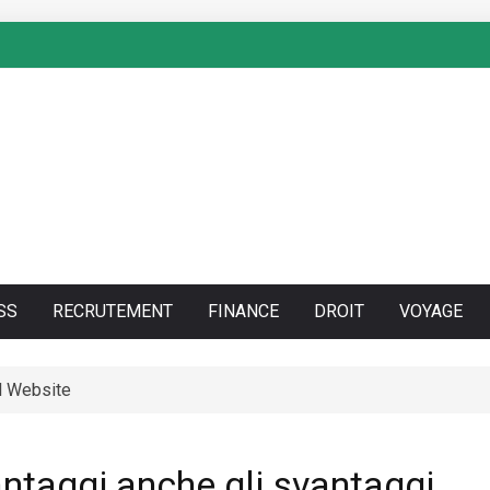
SS
RECRUTEMENT
FINANCE
DROIT
VOYAGE
l Website
sh Huge Travelling Demo because of the Microgaming Play lord of 
 Solutions Pvt Ltd.
ntaggi anche gli svantaggi