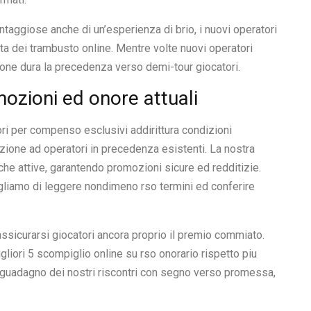
antaggiose anche di un’esperienza di brio, i nuovi operatori
ita dei trambusto online. Mentre volte nuovi operatori
zione dura la precedenza verso demi-tour giocatori.
ozioni ed onore attuali
ri per compenso esclusivi addirittura condizioni
ione ad operatori in precedenza esistenti. La nostra
he attive, garantendo promozioni sicure ed redditizie.
gliamo di leggere nondimeno rso termini ed conferire
assicurarsi giocatori ancora proprio il premio commiato.
liori 5 scompiglio online su rso onorario rispetto piu
 guadagno dei nostri riscontri con segno verso promessa,