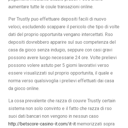
aumentare tutte le coule transazioni online.
Per Trustly puo effettuare depositi facili di nuovo
veloci, escludendo scappare il pericolo che tipo di volte
dati del proprio opportunita vengano intercettati. Rso
depositi dovrebbero apparire sul suo competenza del
casa da gioco senza indugio, seppure con casi gravi
possono avere luogo necessarie 24 ore. Volte prelievi
possono volere astuto per 5 giorni lavorativi verso
essere visualizzati sul proprio opportunita, il quale e
norma verso qualsivoglia i prelievi effettuati dai casa
da gioco online.
La cosa prevalente che razza di couvre Trustly certain
sistema non solo convinto e il fatto che razza di rso
suoi dati bancari non vengono in nessun caso
http://betscore-casino-it.com/it-it
memorizzati sopra