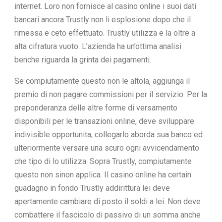
internet. Loro non fornisce al casino online i suoi dati
bancari ancora Trustly non li esplosione dopo che il
rimessa e ceto effettuato. Trustly utilizza e la oltre a
alta cifratura vuoto. L’azienda ha un’ottima analisi
benche riguarda la grinta dei pagamenti.
Se compiutamente questo non le altola, aggiunga il
premio di non pagare commissioni per il servizio. Per la
preponderanza delle altre forme di versamento
disponibili per le transazioni online, deve sviluppare
indivisible opportunita, collegarlo aborda sua banco ed
ulteriormente versare una scuro ogni avvicendamento
che tipo di lo utilizza. Sopra Trustly, compiutamente
questo non sinon applica. Il casino online ha certain
guadagno in fondo Trustly addirittura lei deve
apertamente cambiare di posto il soldi a lei. Non deve
combattere il fascicolo di passivo di un somma anche