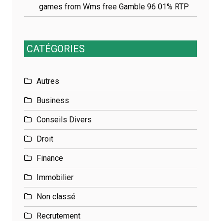
games from Wms free Gamble 96 01% RTP
CATÉGORIES
Autres
Business
Conseils Divers
Droit
Finance
Immobilier
Non classé
Recrutement