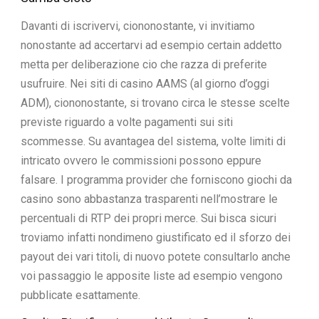
Davanti di iscrivervi, ciononostante, vi invitiamo
nonostante ad accertarvi ad esempio certain addetto
metta per deliberazione cio che razza di preferite
usufruire. Nei siti di casino AAMS (al giorno d’oggi
ADM), ciononostante, si trovano circa le stesse scelte
previste riguardo a volte pagamenti sui siti
scommesse. Su avantagea del sistema, volte limiti di
intricato ovvero le commissioni possono eppure
falsare. I programma provider che forniscono giochi da
casino sono abbastanza trasparenti nell’mostrare le
percentuali di RTP dei propri merce. Sui bisca sicuri
troviamo infatti nondimeno giustificato ed il sforzo dei
payout dei vari titoli, di nuovo potete consultarlo anche
voi passaggio le apposite liste ad esempio vengono
pubblicate esattamente.