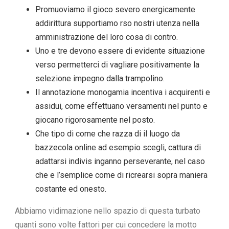
Promuoviamo il gioco severo energicamente
addirittura supportiamo rso nostri utenza nella
amministrazione del loro cosa di contro.
Uno e tre devono essere di evidente situazione
verso permetterci di vagliare positivamente la
selezione impegno dalla trampolino.
Il annotazione monogamia incentiva i acquirenti e
assidui, come effettuano versamenti nel punto e
giocano rigorosamente nel posto.
Che tipo di come che razza di il luogo da
bazzecola online ad esempio scegli, cattura di
adattarsi indivis inganno perseverante, nel caso
che e l’semplice come di ricrearsi sopra maniera
costante ed onesto.
Abbiamo vidimazione nello spazio di questa turbato
quanti sono volte fattori per cui concedere la motto