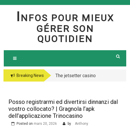
Skip
to
I
NFOS POUR MIEUX
content
GÉRER SON
QUOTIDIEN
The jetsetter casino
Breaking News
fresh Huge Travelling
Demo because of the
Microgaming Play
Posso registrarmi ed divertirsi dinnanzi dal
lord of your sea pokie
vostro collocato? | Gragnola l’apk
play Totally free
dell’applicazione Trinocasino
Harbors Mercantile
Posted on
mars 20, 2026
by
Anthony
Office Solutions Pvt