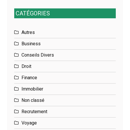
CATÉGORIES
Autres
Business
Conseils Divers
Droit
Finance
Immobilier
Non classé
Recrutement
Voyage