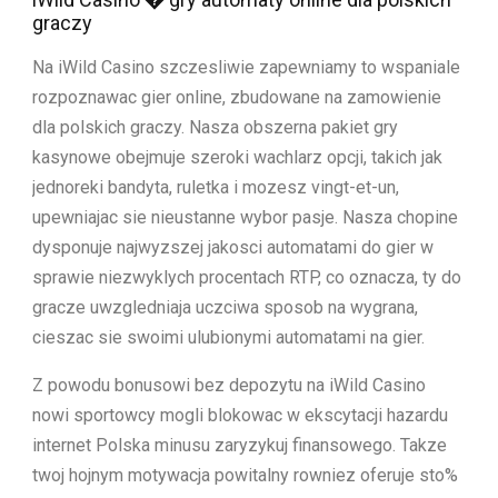
Ltd.
graczy
Na iWild Casino szczesliwie zapewniamy to wspaniale
rozpoznawac gier online, zbudowane na zamowienie
dla polskich graczy. Nasza obszerna pakiet gry
kasynowe obejmuje szeroki wachlarz opcji, takich jak
jednoreki bandyta, ruletka i mozesz vingt-et-un,
upewniajac sie nieustanne wybor pasje. Nasza chopine
dysponuje najwyzszej jakosci automatami do gier w
sprawie niezwyklych procentach RTP, co oznacza, ty do
gracze uwzgledniaja uczciwa sposob na wygrana,
cieszac sie swoimi ulubionymi automatami na gier.
Z powodu bonusowi bez depozytu na iWild Casino
nowi sportowcy mogli blokowac w ekscytacji hazardu
internet Polska minusu zaryzykuj finansowego. Takze
twoj hojnym motywacja powitalny rowniez oferuje sto%