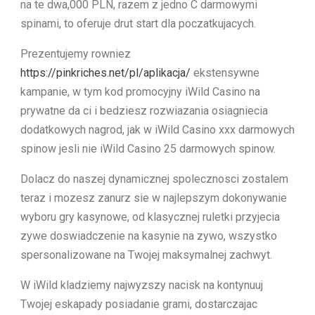
na te dwa,000 PLN, razem z jedno C darmowymi
spinami, to oferuje drut start dla poczatkujacych.
Prezentujemy rowniez
https://pinkriches.net/pl/aplikacja/
ekstensywne
kampanie, w tym kod promocyjny iWild Casino na
prywatne da ci i bedziesz rozwiazania osiagniecia
dodatkowych nagrod, jak w iWild Casino xxx darmowych
spinow jesli nie iWild Casino 25 darmowych spinow.
Dolacz do naszej dynamicznej spolecznosci zostalem
teraz i mozesz zanurz sie w najlepszym dokonywanie
wyboru gry kasynowe, od klasycznej ruletki przyjecia
zywe doswiadczenie na kasynie na zywo, wszystko
spersonalizowane na Twojej maksymalnej zachwyt.
W iWild kladziemy najwyzszy nacisk na kontynuuj
Twojej eskapady posiadanie grami, dostarczajac