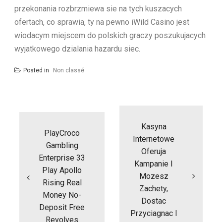
przekonania rozbrzmiewa sie na tych kuszacych
ofertach, co sprawia, ty na pewno iWild Casino jest
wiodacym miejscem do polskich graczy poszukujacych
wyjatkowego dzialania hazardu siec.
Posted in
Non classé
N
a
Kasyna
v
PlayCroco
i
Internetowe
Gambling
g
Oferuja
Enterprise 33
a
Kampanie I
t
Play Apollo
Mozesz
i
Rising Real
Zachety,
o
Money No-
n
Dostac
Deposit Free
d
Przyciagnac I
Revolves
e