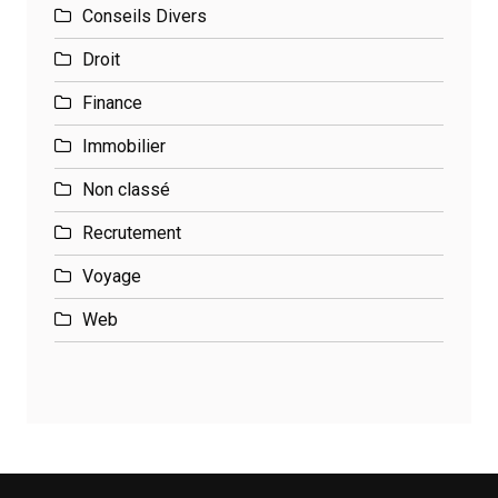
Conseils Divers
Droit
Finance
Immobilier
Non classé
Recrutement
Voyage
Web