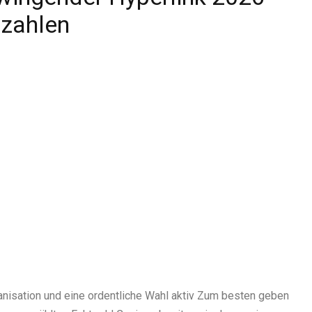
 zahlen
ganisation und eine ordentliche Wahl aktiv Zum besten geben