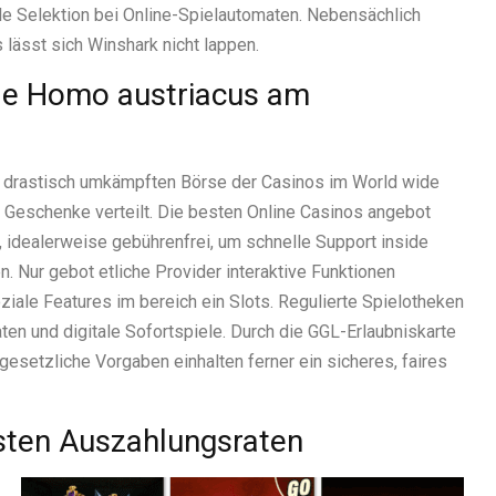
le Selektion bei Online-Spielautomaten. Nebensächlich
ässt sich Winshark nicht lappen.
 je Homo austriacus am
em drastisch umkämpften Börse der Casinos im World wide
Geschenke verteilt. Die besten Online Casinos angebot
 idealerweise gebührenfrei, um schnelle Support inside
. Nur gebot etliche Provider interaktive Funktionen
iale Features im bereich ein Slots. Regulierte Spielotheken
aten und digitale Sofortspiele. Durch die GGL-Erlaubniskarte
 gesetzliche Vorgaben einhalten ferner ein sicheres, faires
sten Auszahlungsraten