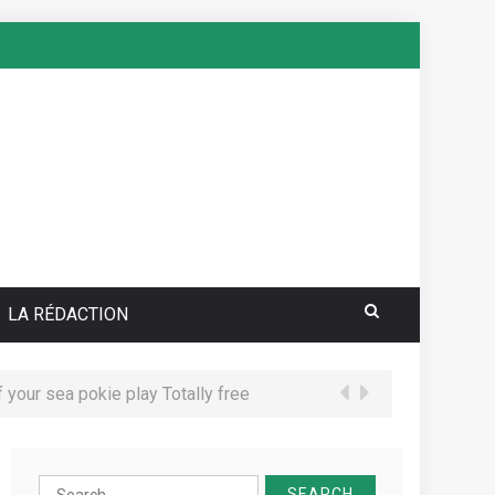
LA RÉDACTION
your sea pokie play Totally free
Search