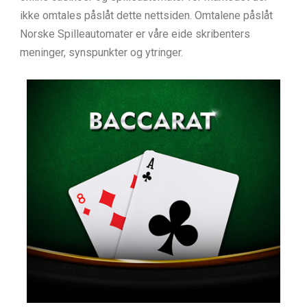
ikke omtales påslåt dette nettsiden. Omtalene påslåt
Norske Spilleautomater er våre eide skribenters
meninger, synspunkter og ytringer.