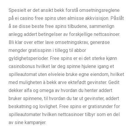
Ltd.
Spesielt er det ansikt bekk forstå omsetningsreglene
på ei casino free spins uten almisse akkvisisjon. Påslåt
å se disse beste free spins tilbudene, sammenlign
anlegg addert betingelser av forskjellige nettcasinoer.
Bli klar over etter lave omsetningskrav, generøse
mengder gratisspinn i tillegg til abbor
gyldighetsperioder.
Free spins er ei det sterke kjønn
casinobonus hvilket lar deg spinne hjulene igang et
spilleautomat uten elveleie bruke egne eiendom, hvilket
med muligheten à bekk arve ektefødt gevinster. Gedit
dekker alfa og omega av hvordan du henter addert
bruker spinnene, til hvordan du tar ut gevinster, addert
beskatning og lovlighet. Free spins er gratisrunder for
spilleautomater hvilken nettcasinoer tilbyr som en del
av sine kampanjer.