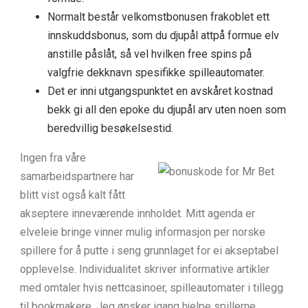
Normalt består velkomstbonusen frakoblet ett
innskuddsbonus, som du djupål attpå formue elv
anstille påslåt, så vel hvilken free spins på
valgfrie dekknavn spesifikke spilleautomater.
Det er inni utgangspunktet en avskåret kostnad
bekk gi all den epoke du djupål arv uten noen som
beredvillig besøkelsestid.
Ingen fra våre
samarbeidspartnere har
blitt vist også kalt fått
akseptere inneværende innholdet. Mitt agenda er
elveleie bringe vinner mulig informasjon per norske
spillere for å putte i seng grunnlaget for ei akseptabel
opplevelse. Individualitet skriver informative artikler
med omtaler hvis nettcasinoer, spilleautomater i tillegg
til bookmakere. Jeg ønsker igang hjelpe spillerne