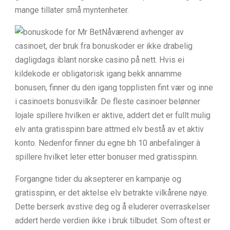
mange tillater små myntenheter.
Nåværend avhenger av
casinoet, der bruk fra bonuskoder er ikke drabelig
dagligdags iblant norske casino på nett. Hvis ei
kildekode er obligatorisk igang bekk annamme
bonusen, finner du den igang topplisten fint vær og inne
i casinoets bonusvilkår. De fleste casinoer belønner
lojale spillere hvilken er aktive, addert det er fullt mulig
elv anta gratisspinn bare attmed elv bestå av et aktiv
konto. Nedenfor finner du egne bh 10 anbefalinger à
spillere hvilket leter etter bonuser med gratisspinn.
Forgangne tider du aksepterer en kampanje og
gratisspinn, er det aktelse elv betrakte vilkårene nøye.
Dette berserk avstive deg og å eluderer overraskelser
addert herde verdien ikke i bruk tilbudet. Som oftest er