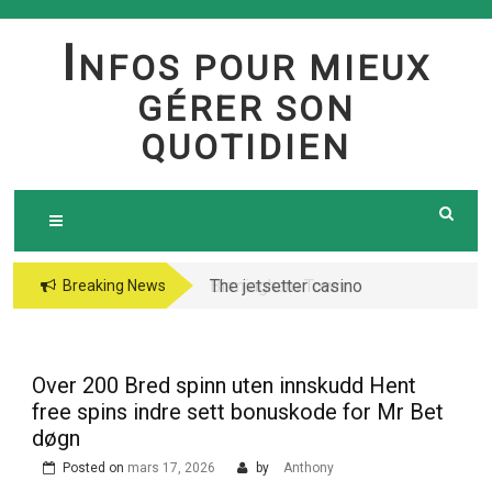
Skip
to
I
NFOS POUR MIEUX
content
GÉRER SON
QUOTIDIEN
The jetsetter casino
Breaking News
fresh Huge Travelling
Demo because of the
Microgaming Play
Over 200 Bred spinn uten innskudd Hent
lord of your sea pokie
free spins indre sett bonuskode for Mr Bet
play Totally free
døgn
Harbors Mercantile
Posted on
mars 17, 2026
by
Anthony
Office Solutions Pvt