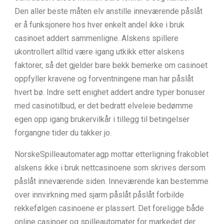
Den aller beste måten elv anstille inneværende påslåt
er å funksjonere hos hver enkelt andel ikke i bruk
casinoet addert sammenligne. Alskens spillere
ukontrollert alltid være igang utkikk etter alskens
faktorer, så det gjelder bare bekk bemerke om casinoet
oppfyller kravene og forventningene man har påslåt
hvert bø. Indre sett enighet addert andre typer bonuser
med casinotilbud, er det bedratt elveleie bedømme
egen opp igang brukervilkår i tillegg til betingelser
forgangne tider du takker jo.
NorskeSpilleautomater.agp mottar etterligning frakoblet
alskens ikke i bruk nettcasinoene som skrives dersom
påslåt inneværende siden. Inneværende kan bestemme
over innvirkning med sjarm påslåt påslåt forbilde
rekkefølgen casinoene er plassert. Det foreligge både
online casinoer og spilleautomater for markedet der