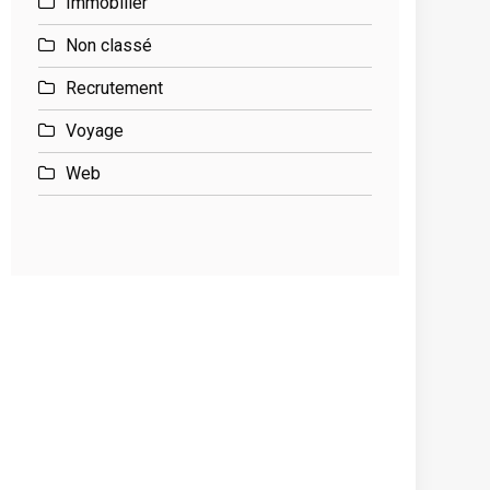
Immobilier
Non classé
Recrutement
Voyage
Web