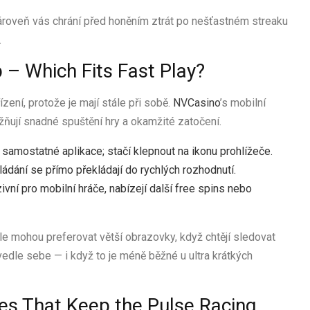
ároveň vás chrání před honěním ztrát po nešťastném streaku
.
 – Which Fits Fast Play?
zení, protože je mají stále při sobě.
NVCasino
’s mobilní
ňují snadné spuštění hry a okamžité zatočení.
o samostatné aplikace; stačí klepnout na ikonu prohlížeče.
vládání se přímo překládají do rychlých rozhodnutí.
ivní pro mobilní hráče, nabízejí další free spins nebo
 ale mohou preferovat větší obrazovky, když chtějí sledovat
vedle sebe — i když to je méně běžné u ultra krátkých
es That Keep the Pulse Racing