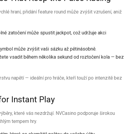
ychlé hraní, přidání feature round může zvýšit vzrušení, aniž
lné zatočení může spustit jackpot, což udržuje akci
symbol může zvýšit vaši sázku až pětinásobně.
ůžete vsadit během několika sekund od roztočení kola — bez
stvu napětí — ideální pro hráče, kteří touží po intenzitě bez
or Instant Play
 výběry, které vás nezdržují. NVCasino podporuje širokou
ychlým tempem hry.