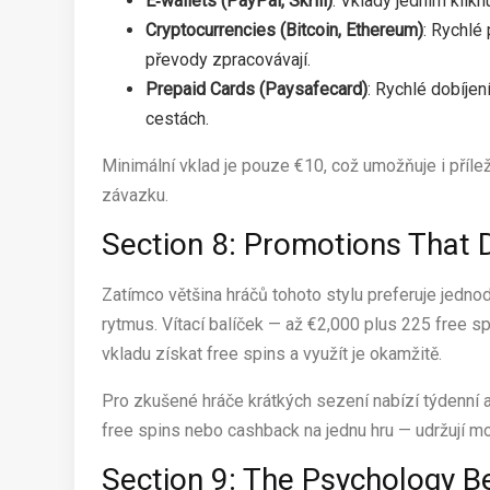
E‑wallets (PayPal, Skrill)
: Vklady jedním klik
Cryptocurrencies (Bitcoin, Ethereum)
: Rychlé
převody zpracovávají.
Prepaid Cards (Paysafecard)
: Rychlé dobíjen
cestách.
Minimální vklad je pouze €10, což umožňuje i příl
závazku.
Section 8: Promotions That
Zatímco většina hráčů tohoto stylu preferuje jednod
rytmus. Vítací balíček — až €2,000 plus 225 free sp
vkladu získat free spins a využít je okamžitě.
Pro zkušené hráče krátkých sezení nabízí týdenní a
free spins nebo cashback na jednu hru — udržují mo
Section 9: The Psychology B