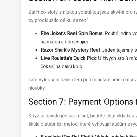
Zatímco sloty s nízkou volatilitou jsou skvělé pro r
by prodloužilo délku sezení.
Fire Joker’s Reel‑Spin Bonus
: Pouhé jedno vo
napnutou a odměňující.
Razor Shark’s Mystery Reel
: Jeden tajemný 
Live Roulette’s Quick Pick
: U živých stolů m
čekání na další kolo.
Tato vylepšení dávají těm pěti minutám hraní další vr
hloubky.
Section 7: Payment Options f
Když si dáváte jen pár minut, budete chtít vklady a
škálu platebních metod, které vyhovují hráčům s r