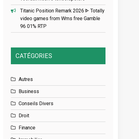
Titanic Position Remark 2026 ᐈ Totally
video games from Wms free Gamble
96 01% RTP
CATÉGORIES
Autres
Business
Conseils Divers
Droit
Finance