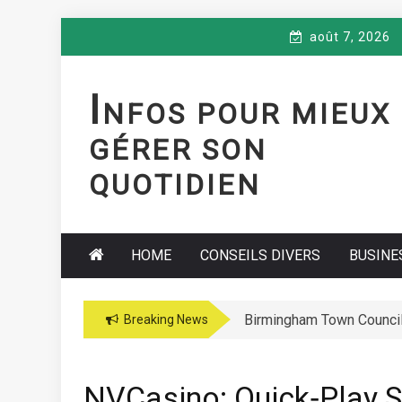
Skip
août 7, 2026
to
content
I
NFOS POUR MIEUX
GÉRER SON
QUOTIDIEN
HOME
CONSEILS DIVERS
BUSINE
Birmingham Town Counci
The jetsetter casino fre
Breaking News
Harbors Mercantile Office
NVCasino: Quick‑Play Sl