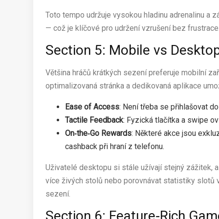
Toto tempo udržuje vysokou hladinu adrenalinu a z
— což je klíčové pro udržení vzrušení bez frustrace
Section 5: Mobile vs Desktop
Většina hráčů krátkých sezení preferuje mobilní zaří
optimalizovaná stránka a dedikovaná aplikace umož
Ease of Access
: Není třeba se přihlašovat d
Tactile Feedback
: Fyzická tlačítka a swipe o
On‑the‑Go Rewards
: Některé akce jsou exkluz
cashback při hraní z telefonu.
Uživatelé desktopu si stále užívají stejný zážitek,
více živých stolů nebo porovnávat statistiky slotů 
sezení.
Section 6: Feature‑Rich Gam