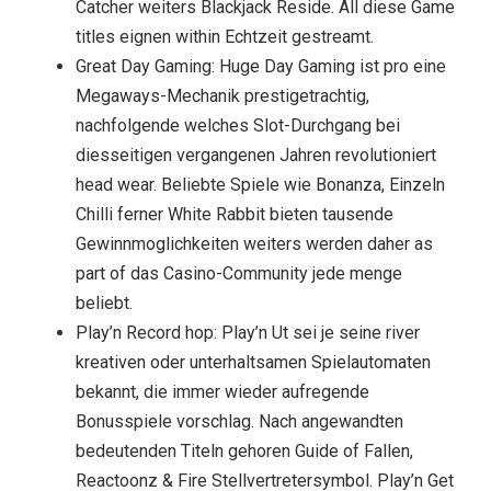
Catcher weiters Blackjack Reside. All diese Game
titles eignen within Echtzeit gestreamt.
Great Day Gaming: Huge Day Gaming ist pro eine
Megaways-Mechanik prestigetrachtig,
nachfolgende welches Slot-Durchgang bei
diesseitigen vergangenen Jahren revolutioniert
head wear. Beliebte Spiele wie Bonanza, Einzeln
Chilli ferner White Rabbit bieten tausende
Gewinnmoglichkeiten weiters werden daher as
part of das Casino-Community jede menge
beliebt.
Play’n Record hop: Play’n Ut sei je seine river
kreativen oder unterhaltsamen Spielautomaten
bekannt, die immer wieder aufregende
Bonusspiele vorschlag. Nach angewandten
bedeutenden Titeln gehoren Guide of Fallen,
Reactoonz & Fire Stellvertretersymbol. Play’n Get