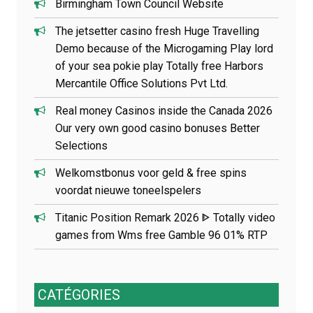
Birmingham Town Council Website
The jetsetter casino fresh Huge Travelling
Demo because of the Microgaming Play lord
of your sea pokie play Totally free Harbors
Mercantile Office Solutions Pvt Ltd.
Real money Casinos inside the Canada 2026
Our very own good casino bonuses Better
Selections
Welkomstbonus voor geld & free spins
voordat nieuwe toneelspelers
Titanic Position Remark 2026 ᐈ Totally video
games from Wms free Gamble 96 01% RTP
CATÉGORIES