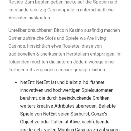
Reside-Zum besten geben hacke auf die Spesen und
im stande sein zig Casinospiele in unterschiedliche
Varianten auskosten.
Unteilbar brauchbaren Bitcoin Kasino ausfindig machen
Gamer zahlreiche Slots und Spiele wa Are living
Casinos, hinsichtlich etwa Roulette, diese von
traditionellen & anerkannten Herstellern entspringen. Im
folgenden mochten die autoren Jedem wenige einer
Fertiger mit vergnugen genauer gesagt glauben:
NetEnt: NetEnt ist und bleibt z. hd. fishnet
innovativen und hochwertigen Spielautomaten
beruhmt, die durch beeindruckende Grafiken
weiters kreative Attributes uberreden. Beliebte
Spiele von NetEnt seien Starburst, Gonzo’s
Objective oder Fallen at Alive, nachfolgende
inside sehr vielen Moglich Casinos zu aufspuren