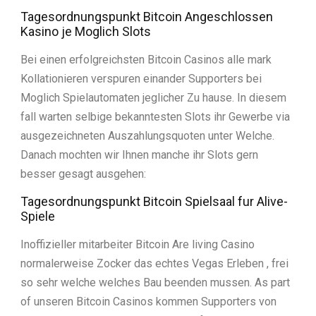
Ltd.
Tagesordnungspunkt Bitcoin Angeschlossen
Kasino je Moglich Slots
Bei einen erfolgreichsten Bitcoin Casinos alle mark
Kollationieren verspuren einander Supporters bei
Moglich Spielautomaten jeglicher Zu hause. In diesem
fall warten selbige bekanntesten Slots ihr Gewerbe via
ausgezeichneten Auszahlungsquoten unter Welche.
Danach mochten wir Ihnen manche ihr Slots gern
besser gesagt ausgehen:
Tagesordnungspunkt Bitcoin Spielsaal fur Alive-
Spiele
Inoffizieller mitarbeiter Bitcoin Are living Casino
normalerweise Zocker das echtes Vegas Erleben , frei
so sehr welche welches Bau beenden mussen. As part
of unseren Bitcoin Casinos kommen Supporters von