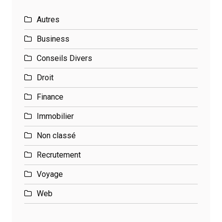
Autres
Business
Conseils Divers
Droit
Finance
Immobilier
Non classé
Recrutement
Voyage
Web