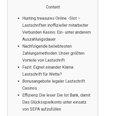
Ltd.
Content
Hunting treasures Online -Slot –
Lastschriften inoffizieller mitarbeiter
Verbunden Kasino: Ein- unter anderem
Auszahlungsdauer
Nachfolgende beliebtesten
Zahlungsmethoden: Unser größten
Vorteile von Lastschrift
Fazit: Eignet einander Klarna
Lastschrift für Wette?
Bonusangebote legaler Lastschrift
Casinos
Effizienz Die leser Die lot Bank, damit
Das Glücksspielkonto unter einsatz
von SEPA aufzufüllen