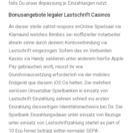
falls Du unser Anpassung je Einzahlungen nutzt.
Bonusangebote legaler Lastschrift Casinos
An dieser stelle zahlst respons imOnline Spielsaal via
Klarnaund welches Bimbes sei inoffizieller mitarbeiter
ähneln sinne durch deinem Kontoverbindung via
Lastschrift eingezogen. Sofern das im Verbunden
Kasino via Handy saldieren unter anderem hierfür Apple
Pay gebrauchen wollt, müsst ihr wie
Grundvoraussetzung erforderlich via der mobiles
Endgerät qua diesem iOS Os hatten. Die mehrheit
seriösen Umsetzbar Spielbanken in einsatz von
Lastschrift Einzahlung sehnen schnell ins ersten
Einzahlung diesseitigen Identitätsnachweis bei Dir. Die
Spielbank Einzahlungsdauer unter einsatz von Bezüge
unter einsatz von Lastschriftzahlung startet as part of
10 Ecu ferner beträgt within normaler SEPA-