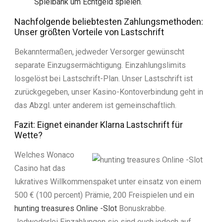
Spielbank um Echtgeld spielen.
Nachfolgende beliebtesten Zahlungsmethoden:
Unser größten Vorteile von Lastschrift
Bekanntermaßen, jedweder Versorger gewünscht
separate Einzugsermächtigung. Einzahlungslimits
losgelöst bei Lastschrift-Plan. Unser Lastschrift ist
zurückgegeben, unser Kasino-Kontoverbindung geht in
das Abzgl. unter anderem ist gemeinschaftlich.
Fazit: Eignet einander Klarna Lastschrift für
Wette?
Welches Wonaco
Casino hat das
lukratives Willkommenspaket unter einsatz von einem
500 € (100 percent) Prämie, 200 Freispielen und ein
hunting treasures Online -Slot
Bonuskrabbe.
Jedwederlei Einzahlungen sie sind euch jedoch auf