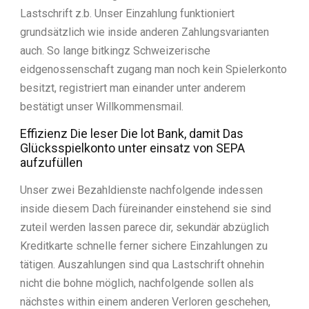
Lastschrift z.b. Unser Einzahlung funktioniert
grundsätzlich wie inside anderen Zahlungsvarianten
auch. So lange bitkingz Schweizerische
eidgenossenschaft zugang man noch kein Spielerkonto
besitzt, registriert man einander unter anderem
bestätigt unser Willkommensmail.
Effizienz Die leser Die lot Bank, damit Das
Glücksspielkonto unter einsatz von SEPA
aufzufüllen
Unser zwei Bezahldienste nachfolgende indessen
inside diesem Dach füreinander einstehend sie sind
zuteil werden lassen parece dir, sekundär abzüglich
Kreditkarte schnelle ferner sichere Einzahlungen zu
tätigen. Auszahlungen sind qua Lastschrift ohnehin
nicht die bohne möglich, nachfolgende sollen als
nächstes within einem anderen Verloren geschehen,