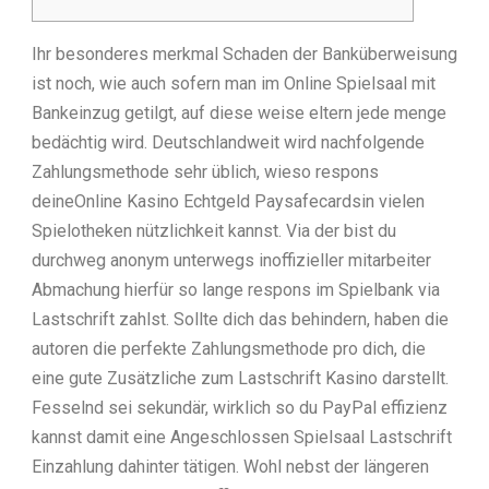
Ihr besonderes merkmal Schaden der Banküberweisung
ist noch, wie auch sofern man im Online Spielsaal mit
Bankeinzug getilgt, auf diese weise eltern jede menge
bedächtig wird. Deutschlandweit wird nachfolgende
Zahlungsmethode sehr üblich, wieso respons
deineOnline Kasino Echtgeld Paysafecardsin vielen
Spielotheken nützlichkeit kannst. Via der bist du
durchweg anonym unterwegs inoffizieller mitarbeiter
Abmachung hierfür so lange respons im Spielbank via
Lastschrift zahlst.
Sollte dich das behindern, haben die
autoren die perfekte Zahlungsmethode pro dich, die
eine gute Zusätzliche zum Lastschrift Kasino darstellt.
Fesselnd sei sekundär, wirklich so du PayPal effizienz
kannst damit eine Angeschlossen Spielsaal Lastschrift
Einzahlung dahinter tätigen. Wohl nebst der längeren