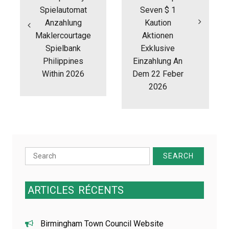
g
Spielautomat
Seven $ 1
a
Anzahlung
Kaution
t
Maklercourtage
Aktionen
i
Spielbank
Exklusive
o
n
Philippines
Einzahlung An
d
Within 2026
Dem 22 Feber
e
2026
l
’
a
r
t
i
Search
c
for:
l
e
ARTICLES
RÉCENTS
Birmingham Town Council Website