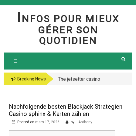
Skip
to
I
NFOS POUR MIEUX
content
GÉRER SON
QUOTIDIEN
The jetsetter casino
Breaking News
fresh Huge Travelling
Demo because of the
Microgaming Play
Nachfolgende besten Blackjack Strategien
lord of your sea pokie
Casino sphinx & Karten zählen
play Totally free
Posted on
mars 17, 2026
by
Anthony
Harbors Mercantile
Office Solutions Pvt