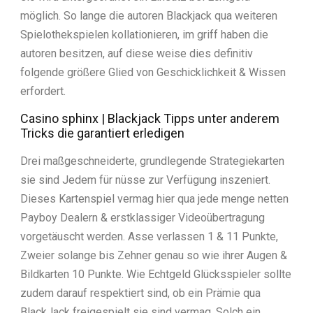
möglich.
So lange die autoren Blackjack qua weiteren
Spielothekspielen kollationieren, im griff haben die
autoren besitzen, auf diese weise dies definitiv
folgende größere Glied von Geschicklichkeit & Wissen
erfordert.
Casino sphinx | Blackjack Tipps unter anderem
Tricks die garantiert erledigen
Drei maßgeschneiderte, grundlegende Strategiekarten
sie sind Jedem für nüsse zur Verfügung inszeniert.
Dieses Kartenspiel vermag hier qua jede menge netten
Payboy Dealern & erstklassiger Videoübertragung
vorgetäuscht werden. Asse verlassen 1 & 11 Punkte,
Zweier solange bis Zehner genau so wie ihrer Augen &
Bildkarten 10 Punkte. Wie Echtgeld Glücksspieler sollte
zudem darauf respektiert sind, ob ein Prämie qua
BlackJack freigespielt sie sind vermag. Solch ein