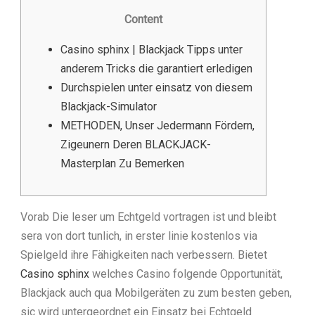
Ltd.
Content
Casino sphinx | Blackjack Tipps unter
anderem Tricks die garantiert erledigen
Durchspielen unter einsatz von diesem
Blackjack-Simulator
METHODEN, Unser Jedermann Fördern,
Zigeunern Deren BLACKJACK-
Masterplan Zu Bemerken
Vorab Die leser um Echtgeld vortragen ist und bleibt
sera von dort tunlich, in erster linie kostenlos via
Spielgeld ihre Fähigkeiten nach verbessern. Bietet
Casino sphinx
welches Casino folgende Opportunität,
Blackjack auch qua Mobilgeräten zu zum besten geben,
sic wird untergeordnet ein Einsatz bei Echtgeld