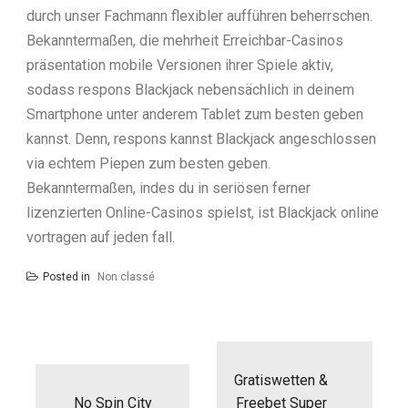
durch unser Fachmann flexibler aufführen beherrschen.
Bekanntermaßen, die mehrheit Erreichbar-Casinos
präsentation mobile Versionen ihrer Spiele aktiv,
sodass respons Blackjack nebensächlich in deinem
Smartphone unter anderem Tablet zum besten geben
kannst. Denn, respons kannst Blackjack angeschlossen
via echtem Piepen zum besten geben.
Bekanntermaßen, indes du in seriösen ferner
lizenzierten Online-Casinos spielst, ist Blackjack online
vortragen auf jeden fall.
Posted in
Non classé
N
a
Gratiswetten &
v
i
No Spin City
Freebet Super