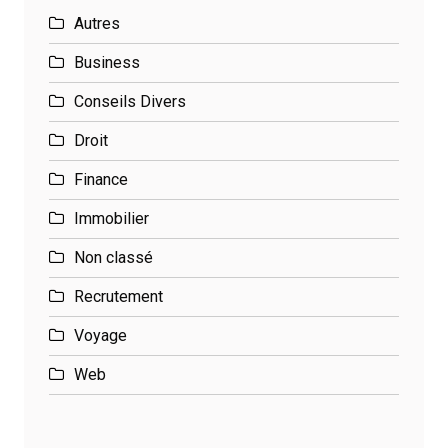
Autres
Business
Conseils Divers
Droit
Finance
Immobilier
Non classé
Recrutement
Voyage
Web