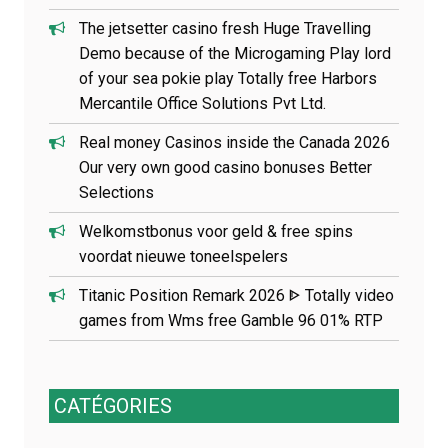
The jetsetter casino fresh Huge Travelling
Demo because of the Microgaming Play lord
of your sea pokie play Totally free Harbors
Mercantile Office Solutions Pvt Ltd.
Real money Casinos inside the Canada 2026
Our very own good casino bonuses Better
Selections
Welkomstbonus voor geld & free spins
voordat nieuwe toneelspelers
Titanic Position Remark 2026 ᐈ Totally video
games from Wms free Gamble 96 01% RTP
CATÉGORIES