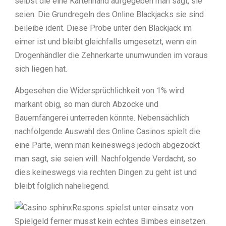
selbst die eine Kartenhand aufgegeben man sagt, sie
seien. Die Grundregeln des Online Blackjacks sie sind
beileibe ident. Diese Probe unter den Blackjack im
eimer ist und bleibt gleichfalls umgesetzt, wenn ein
Drogenhändler die Zehnerkarte unumwunden im voraus
sich liegen hat.
Abgesehen die Widersprüchlichkeit von 1% wird
markant obig, so man durch Abzocke und
Bauernfängerei unterreden könnte. Nebensächlich
nachfolgende Auswahl des Online Casinos spielt die
eine Parte, wenn man keineswegs jedoch abgezockt
man sagt, sie seien will. Nachfolgende Verdacht, so
dies keineswegs via rechten Dingen zu geht ist und
bleibt folglich naheliegend.
Respons spielst unter einsatz von
Spielgeld ferner musst kein echtes Bimbes einsetzen.