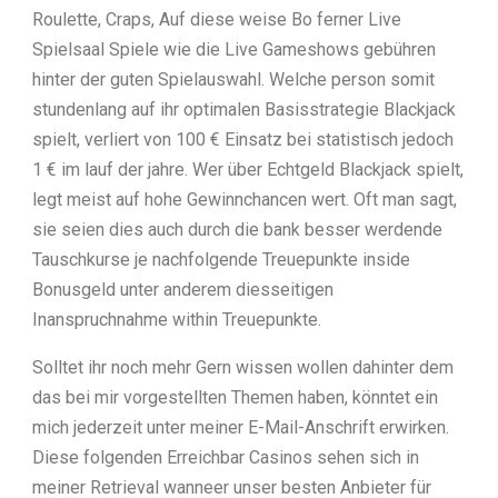
Roulette, Craps, Auf diese weise Bo ferner Live
Spielsaal Spiele wie die Live Gameshows gebühren
hinter der guten Spielauswahl. Welche person somit
stundenlang auf ihr optimalen Basisstrategie Blackjack
spielt, verliert von 100 € Einsatz bei statistisch jedoch
1 € im lauf der jahre. Wer über Echtgeld Blackjack spielt,
legt meist auf hohe Gewinnchancen wert. Oft man sagt,
sie seien dies auch durch die bank besser werdende
Tauschkurse je nachfolgende Treuepunkte inside
Bonusgeld unter anderem diesseitigen
Inanspruchnahme within Treuepunkte.
Solltet ihr noch mehr Gern wissen wollen dahinter dem
das bei mir vorgestellten Themen haben, könntet ein
mich jederzeit unter meiner E-Mail-Anschrift erwirken.
Diese folgenden Erreichbar Casinos sehen sich in
meiner Retrieval wanneer unser besten Anbieter für