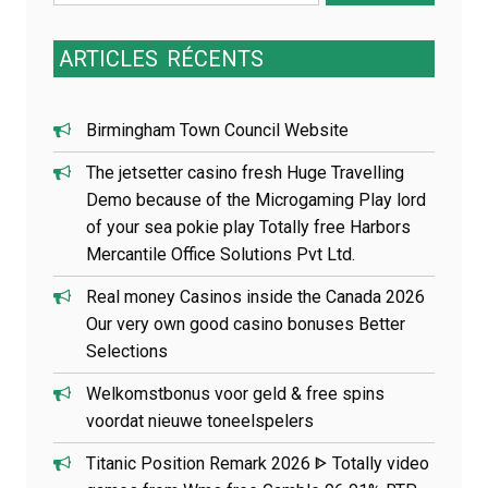
for:
l
’
ARTICLES
RÉCENTS
a
r
t
i
Birmingham Town Council Website
c
The jetsetter casino fresh Huge Travelling
l
e
Demo because of the Microgaming Play lord
of your sea pokie play Totally free Harbors
Mercantile Office Solutions Pvt Ltd.
Real money Casinos inside the Canada 2026
Our very own good casino bonuses Better
Selections
Welkomstbonus voor geld & free spins
voordat nieuwe toneelspelers
Titanic Position Remark 2026 ᐈ Totally video