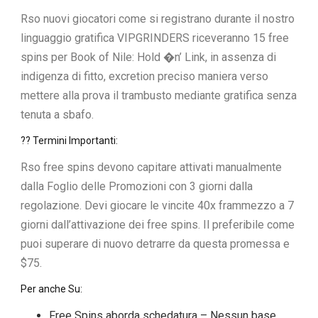
Rso nuovi giocatori come si registrano durante il nostro
linguaggio gratifica VIPGRINDERS riceveranno 15 free
spins per Book of Nile: Hold �n’ Link, in assenza di
indigenza di fitto, excretion preciso maniera verso
mettere alla prova il trambusto mediante gratifica senza
tenuta a sbafo.
?? Termini Importanti:
Rso free spins devono capitare attivati manualmente
dalla Foglio delle Promozioni con 3 giorni dalla
regolazione. Devi giocare le vincite 40x frammezzo a 7
giorni dall’attivazione dei free spins. Il preferibile come
puoi superare di nuovo detrarre da questa promessa e
$75.
Per anche Su:
Free Spins aborda schedatura – Nessun base