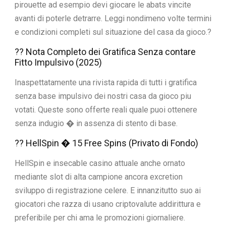
pirouette ad esempio devi giocare le abats vincite
avanti di poterle detrarre. Leggi nondimeno volte termini
e condizioni completi sul situazione del casa da gioco.?
?? Nota Completo dei Gratifica Senza contare
Fitto Impulsivo (2025)
Inaspettatamente una rivista rapida di tutti i gratifica
senza base impulsivo dei nostri casa da gioco piu
votati. Queste sono offerte reali quale puoi ottenere
senza indugio � in assenza di stento di base.
?? HellSpin � 15 Free Spins (Privato di Fondo)
HellSpin e insecable casino attuale anche ornato
mediante slot di alta campione ancora excretion
sviluppo di registrazione celere. E innanzitutto suo ai
giocatori che razza di usano criptovalute addirittura e
preferibile per chi ama le promozioni giornaliere.