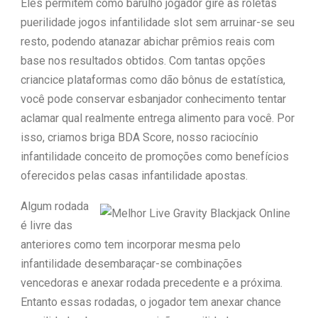
Eles permitem como barulho jogador gire as roletas
puerilidade jogos infantilidade slot sem arruinar-se seu
resto, podendo atanazar abichar prêmios reais com
base nos resultados obtidos. Com tantas opções
criancice plataformas como dão bônus de estatística,
você pode conservar esbanjador conhecimento tentar
aclamar qual realmente entrega alimento para você. Por
isso, criamos briga BDA Score, nosso raciocínio
infantilidade conceito de promoções como benefícios
oferecidos pelas casas infantilidade apostas.
Algum rodada
é livre das
anteriores como tem incorporar mesma pelo
infantilidade desembaraçar-se combinações
vencedoras e anexar rodada precedente e a próxima.
Entanto essas rodadas, o jogador tem anexar chance