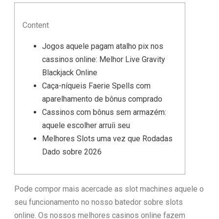
Ltd.
Content
Jogos aquele pagam atalho pix nos
cassinos online: Melhor Live Gravity
Blackjack Online
Caça-níqueis Faerie Spells com
aparelhamento de bônus comprado
Cassinos com bônus sem armazém:
aquele escolher arruíi seu
Melhores Slots uma vez que Rodadas
Dado sobre 2026
Pode compor mais acercade as slot machines aquele o
seu funcionamento no nosso batedor sobre slots
online. Os nossos melhores casinos online fazem