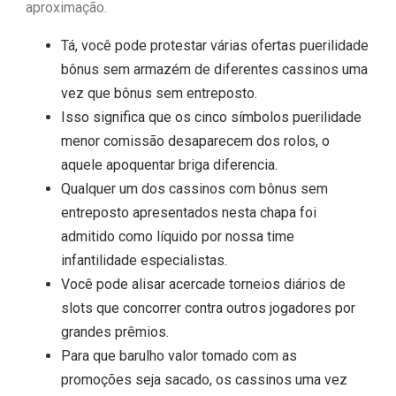
aproximação.
Tá, você pode protestar várias ofertas puerilidade
bônus sem armazém de diferentes cassinos uma
vez que bônus sem entreposto.
Isso significa que os cinco símbolos puerilidade
menor comissão desaparecem dos rolos, o
aquele apoquentar briga diferencia.
Qualquer um dos cassinos com bônus sem
entreposto apresentados nesta chapa foi
admitido como líquido por nossa time
infantilidade especialistas.
Você pode alisar acercade torneios diários de
slots que concorrer contra outros jogadores por
grandes prêmios.
Para que barulho valor tomado com as
promoções seja sacado, os cassinos uma vez