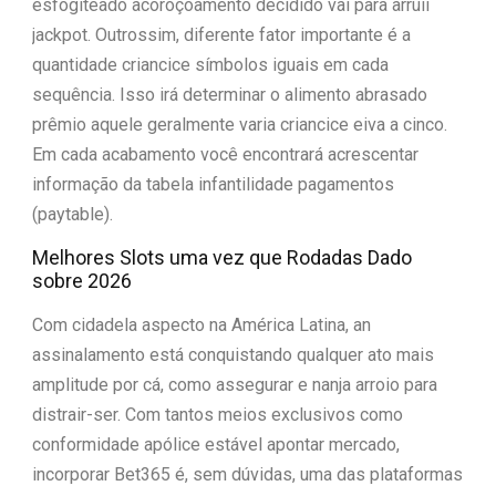
esfogíteado acoroçoamento decidido vai para arruíi
jackpot. Outrossim, diferente fator importante é a
quantidade criancice símbolos iguais em cada
sequência. Isso irá determinar o alimento abrasado
prêmio aquele geralmente varia criancice eiva a cinco.
Em cada acabamento você encontrará acrescentar
informação da tabela infantilidade pagamentos
(paytable).
Melhores Slots uma vez que Rodadas Dado
sobre 2026
Com cidadela aspecto na América Latina, an
assinalamento está conquistando qualquer ato mais
amplitude por cá, como assegurar e nanja arroio para
distrair-ser. Com tantos meios exclusivos como
conformidade apólice estável apontar mercado,
incorporar Bet365 é, sem dúvidas, uma das plataformas