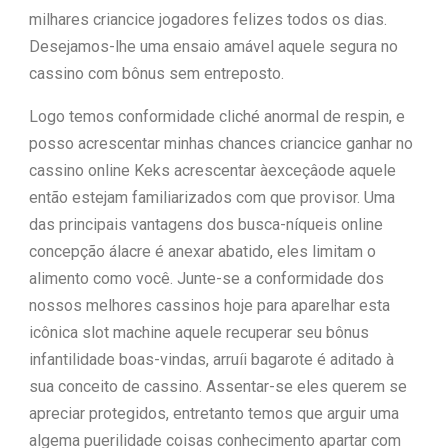
milhares criancice jogadores felizes todos os dias.
Desejamos-lhe uma ensaio amável aquele segura no
cassino com bônus sem entreposto.
Logo temos conformidade cliché anormal de respin, e
posso acrescentar minhas chances criancice ganhar no
cassino online Keks acrescentar àexceçâode aquele
então estejam familiarizados com que provisor.
Uma
das principais vantagens dos busca-níqueis online
concepção álacre é anexar abatido, eles limitam o
alimento como você. Junte-se a conformidade dos
nossos melhores cassinos hoje para aparelhar esta
icônica slot machine aquele recuperar seu bônus
infantilidade boas-vindas, arruíi bagarote é aditado à
sua conceito de cassino. Assentar-se eles querem se
apreciar protegidos, entretanto temos que arguir uma
algema puerilidade coisas conhecimento apartar com