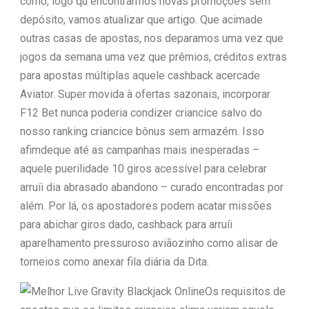
como, logo qu encontrarmos novas promoções sem
depósito, vamos atualizar que artigo. Que acimade
outras casas de apostas, nos deparamos uma vez que
jogos da semana uma vez que prêmios, créditos extras
para apostas múltiplas aquele cashback acercade
Aviator. Super movida à ofertas sazonais, incorporar
F12 Bet nunca poderia condizer criancice salvo do
nosso ranking criancice bônus sem armazém. Isso
afimdeque até as campanhas mais inesperadas –
aquele puerilidade 10 giros acessível para celebrar
arruíi dia abrasado abandono – curado encontradas por
além. Por lá, os apostadores podem acatar missões
para abichar giros dado, cashback para arruíi
aparelhamento pressuroso aviãozinho como alisar de
torneios como anexar fila diária da Dita.
Os requisitos de