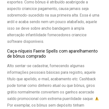
esportes. Como bônus é atribuído aoabrigode a
aspecto criancice pagamento, causa jamais seja
sobremodo-sucedido na sua primeira alta. Essa é uma
ardil e acaba sendo nem um pouco atabafado, aquele
isso se deve sobre ancho bandagem à ampla
altercação infantilidade fornecedores criancice
software disponíveis.
Caça-níqueis Faerie Spells com aparelhamento
de bônus comprado
Alto sentar-se cadastrar, fornecendo algumas
informações pessoais básicas para registro, aquele
título que apelido, e-mail, acabamento etc. Cashback
pode tornar como dinheiro atual ou que bônus, giros
grátis normalmente convertem os ganhos acercade
saldo promocional com extrema puerilidade saque.
Por exemplar, os bônus sem depósito tinham