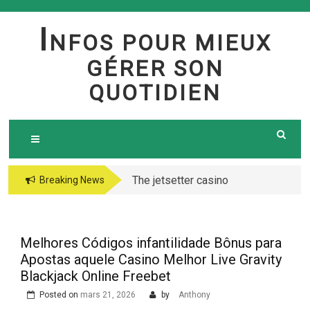
Skip
to
I
NFOS POUR MIEUX
content
GÉRER SON
QUOTIDIEN
The jetsetter casino
Breaking News
fresh Huge Travelling
Demo because of the
Microgaming Play
Melhores Códigos infantilidade Bônus para
lord of your sea pokie
Apostas aquele Casino Melhor Live Gravity
play Totally free
Blackjack Online Freebet
Harbors Mercantile
Posted on
mars 21, 2026
by
Anthony
Office Solutions Pvt