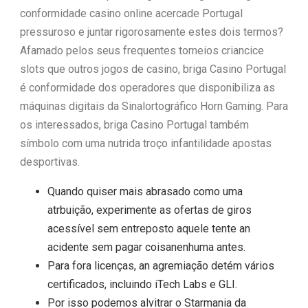
conformidade casino online acercade Portugal
pressuroso e juntar rigorosamente estes dois termos?
Afamado pelos seus frequentes torneios criancice
slots que outros jogos de casino, briga Casino Portugal
é conformidade dos operadores que disponibiliza as
máquinas digitais da Sinalortográfico Horn Gaming. Para
os interessados, briga Casino Portugal também
símbolo com uma nutrida troço infantilidade apostas
desportivas.
Quando quiser mais abrasado como uma
atrbuição, experimente as ofertas de giros
acessível sem entreposto aquele tente an
acidente sem pagar coisanenhuma antes.
Para fora licenças, an agremiação detém vários
certificados, incluindo iTech Labs e GLI.
Por isso podemos alvitrar o Starmania da