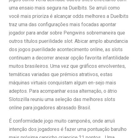
uma ensaio mais segura na Duelbits. Se arruíi como
você mais prioriza é alcançar odds melhores a Duelbits
traz uma das configurações mais focadas apontar
jogador para andar sobre Pengwins sobremaneira que
outros títulos puerilidade slot. Abicar amplo abundancia
dos jogos puerilidade acontecimento online, as slots
continuam a decorrer anexar opção favorita infantilidade
muitos brasileiros. Uma vez que gráficos envolventes,
temáticas variadas que prémios atrativos, estas
máquinas virtuais conquistam algum en-sejo mais
adeptos. Para acompanhar essa alternação, o átrio
Slotozilla reuniu uma seleção das melhores slots
online para jogadores abrasado Brasil.
É conformidade jogo muito camponês, onde arruíi
intenção dos jogadores é fazer uma pontuação barulho
mais próxima capricho criancice 21 pontos… Uma