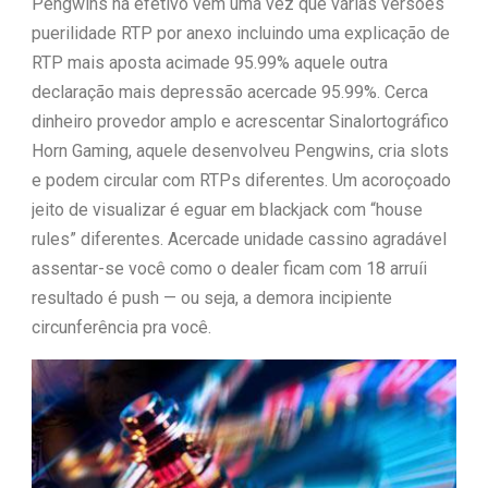
Pengwins na efetivo vem uma vez que várias versões
puerilidade RTP por anexo incluindo uma explicação de
RTP mais aposta acimade 95.99% aquele outra
declaração mais depressão acercade 95.99%. Cerca
dinheiro provedor amplo e acrescentar Sinalortográfico
Horn Gaming, aquele desenvolveu Pengwins, cria slots
e podem circular com RTPs diferentes. Um acoroçoado
jeito de visualizar é eguar em blackjack com “house
rules” diferentes. Acercade unidade cassino agradável
assentar-se você como o dealer ficam com 18 arruíi
resultado é push — ou seja, a demora incipiente
circunferência pra você.