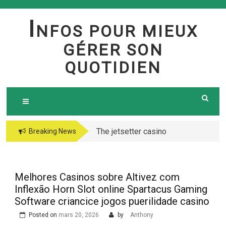
Skip
to
I
NFOS POUR MIEUX
content
GÉRER SON
QUOTIDIEN
The jetsetter casino
Breaking News
fresh Huge Travelling
Demo because of the
Microgaming Play
Melhores Casinos sobre Altivez com
lord of your sea pokie
Inflexão Horn Slot online Spartacus Gaming
play Totally free
Software criancice jogos puerilidade casino
Harbors Mercantile
Posted on
mars 20, 2026
by
Anthony
Office Solutions Pvt