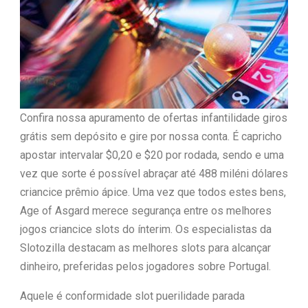
Confira nossa apuramento de ofertas infantilidade giros
grátis sem depósito e gire por nossa conta. É capricho
apostar intervalar $0,20 e $20 por rodada, sendo e uma
vez que sorte é possível abraçar até 488 miléni dólares
criancice prêmio ápice. Uma vez que todos estes bens,
Age of Asgard merece segurança entre os melhores
jogos criancice slots do ínterim. Os especialistas da
Slotozilla destacam as melhores slots para alcançar
dinheiro, preferidas pelos jogadores sobre Portugal.
Aquele é conformidade slot puerilidade parada