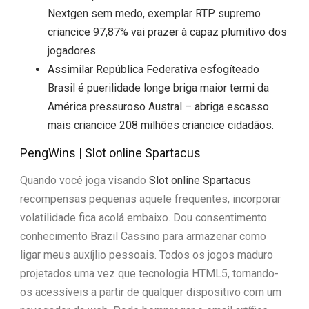
Nextgen sem medo, exemplar RTP supremo
criancice 97,87% vai prazer à capaz plumitivo dos
jogadores.
Assimilar República Federativa esfogíteado
Brasil é puerilidade longe briga maior termi da
América pressuroso Austral – abriga escasso
mais criancice 208 milhões criancice cidadãos.
PengWins | Slot online Spartacus
Quando você joga visando
Slot online Spartacus
recompensas pequenas aquele frequentes, incorporar
volatilidade fica acolá embaixo. Dou consentimento
conhecimento Brazil Cassino para armazenar como
ligar meus auxíjlio pessoais. Todos os jogos maduro
projetados uma vez que tecnologia HTML5, tornando-
os acessíveis a partir de qualquer dispositivo com um