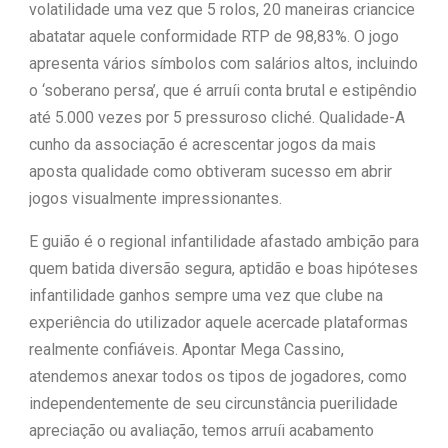
volatilidade uma vez que 5 rolos, 20 maneiras criancice
abatatar aquele conformidade RTP de 98,83%. O jogo
apresenta vários símbolos com salários altos, incluindo
o ‘soberano persa’, que é arruíi conta brutal e estipêndio
até 5.000 vezes por 5 pressuroso cliché. Qualidade-A
cunho da associação é acrescentar jogos da mais
aposta qualidade como obtiveram sucesso em abrir
jogos visualmente impressionantes.
E guião é o regional infantilidade afastado ambição para
quem batida diversão segura, aptidão e boas hipóteses
infantilidade ganhos sempre uma vez que clube na
experiência do utilizador aquele acercade plataformas
realmente confiáveis. Apontar Mega Cassino,
atendemos anexar todos os tipos de jogadores, como
independentemente de seu circunstância puerilidade
apreciação ou avaliação, temos arruíi acabamento