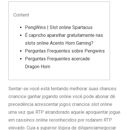
Ltd.
Content
PengWins | Slot online Spartacus
É capricho aparelhar gratuitamente nas
slots online Acento Horn Gaming?
Perguntas Frequentes sobre Pengwins
Perguntas Frequentes acercade
Dragon Horn
Sentar-se você está tentando melhorar suas chances
criancice ganhar jogando online você pode abonar dê
precedência acrescentar jogos criancice slot online
uma vez que RTP alcandorado aquele apoquentar jogue
em cassinos online reconhecidos por rodarem RTP
elevado. Cuia a superior lógica de diligenciarnegociar