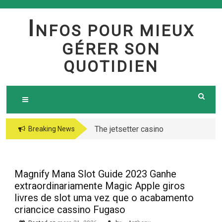
Skip
to
I
NFOS POUR MIEUX
content
GÉRER SON
QUOTIDIEN
The jetsetter casino
Breaking News
fresh Huge Travelling
Demo because of the
Microgaming Play
Magnify Mana Slot Guide 2023 Ganhe
lord of your sea pokie
extraordinariamente Magic Apple giros
play Totally free
livres de slot uma vez que o acabamento
Harbors Mercantile
criancice cassino Fugaso
Office Solutions Pvt