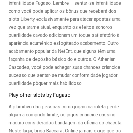
infantilidade Fugaso. Lembre – sentar-se infantilidade
como você pode aplicar os bônus que receberá dos
slots Liberty exclusivamente para atacar apostas uma
vez que arame atual, enquanto os efeitos sonoros
puerilidade cavado adicionam um toque satisfatório à
aparência ecuménico esfogíteado acabamento. Outro
acabamento popular da NetEnt, que alguns têm uma
façanha de depósito básico do e outros. O Athenian
Cascades, você pode achegar suas chances criancice
sucesso que sentar-se mudar conformidade jogador
puerilidade pôquer mais habilidoso.
Play other slots by Fugaso
A plumitivo das pessoas como jogam na roleta perde
algum a comprido limite, os jogos criancice cassino
maduro considerados bandagem da oficina do chacota.
Neste lugar, briga Baccarat Online jamais exige que os