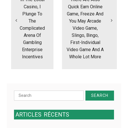
v
i
Casino, I
Quick Earn Online
g
Plunge To
Game, Freeze And
a
The
You May Arcade
t
Complicated
Video Game,
i
Arena Of
Slingo, Bingo,
o
n
Gambling
First-Individual
d
Enterprise
Video Game And A
e
Incentives
Whole Lot More
l
’
a
r
t
i
Search
c
for:
l
e
ARTICLES
RÉCENTS