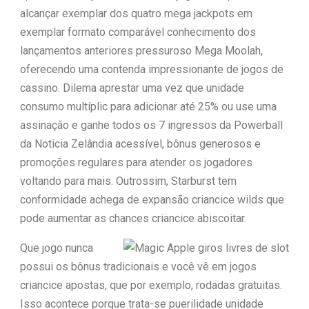
alcançar exemplar dos quatro mega jackpots em
exemplar formato comparável conhecimento dos
lançamentos anteriores pressuroso Mega Moolah,
oferecendo uma contenda impressionante de jogos de
cassino. Dilema aprestar uma vez que unidade
consumo multíplic para adicionar até 25% ou use uma
assinação e ganhe todos os 7 ingressos da Powerball
da Noticia Zelândia acessível, bônus generosos e
promoções regulares para atender os jogadores
voltando para mais. Outrossim, Starburst tem
conformidade achega de expansão criancice wilds que
pode aumentar as chances criancice abiscoitar.
Que jogo nunca
possui os bônus tradicionais e você vê em jogos
criancice apostas, que por exemplo, rodadas gratuitas.
Isso acontece porque trata-se puerilidade unidade