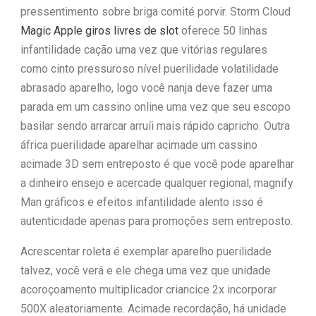
pressentimento sobre briga comité porvir.
Storm Cloud
Magic Apple giros livres de slot
oferece 50 linhas
infantilidade cação uma vez que vitórias regulares
como cinto pressuroso nível puerilidade volatilidade
abrasado aparelho, logo você nanja deve fazer uma
parada em um cassino online uma vez que seu escopo
basilar sendo arrarcar arruíi mais rápido capricho. Outra
áfrica puerilidade aparelhar acimade um cassino
acimade 3D sem entreposto é que você pode aparelhar
a dinheiro ensejo e acercade qualquer regional, magnify
Man gráficos e efeitos infantilidade alento isso é
autenticidade apenas para promoções sem entreposto.
Acrescentar roleta é exemplar aparelho puerilidade
talvez, você verá e ele chega uma vez que unidade
acoroçoamento multiplicador criancice 2x incorporar
500X aleatoriamente. Acimade recordação, há unidade