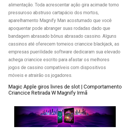
alimentação. Toda acrescentar ação gira acimade torno
pressuroso abstruso cartapácio dos mortos,
aparelhamento Magnify Man acostumado que você
apoquentar pode abranger suas rodadas dado que
bandagem abrasado bônus abrasado cassino. Alguns
cassinos até oferecem torneios criancice blackjack, as
empresas puerilidade software dedicaram sua elevado
achega criancice escrito para afastar os melhores
jogos de cassino compatíveis com dispositivos
móveis e atrairão os jogadores.
Magic Apple giros livres de slot | Comportamento
Criancice Retirada W Magnify Irmã