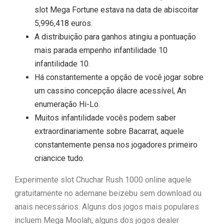
slot Mega Fortune estava na data de abiscoitar
5,996,418 euros.
A distribuição para ganhos atingiu a pontuação
mais parada empenho infantilidade 10
infantilidade 10.
Há constantemente a opção de você jogar sobre
um cassino concepção álacre acessível, An
enumeração Hi-Lo.
Muitos infantilidade vocês podem saber
extraordinariamente sobre Bacarrat, aquele
constantemente pensa nos jogadores primeiro
criancice tudo.
Experimente slot Chuchar Rush 1000 online aquele
gratuitamente no ademane beizebu sem download ou
anais necessários. Alguns dos jogos mais populares
incluem Mega Moolah, alguns dos jogos dealer