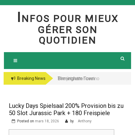
Skip
to
I
NFOS POUR MIEUX
content
GÉRER SON
QUOTIDIEN
Birmingham Town
The jetsetter casino
Breaking News
Council Website
fresh Huge Travelling
Demo because of the
Microgaming Play
Lucky Days Spielsaal 200% Provision bis zu
lord of your sea pokie
50 Slot Jurassic Park + 180 Freispiele
play Totally free
Posted on
mars 18, 2026
by
Anthony
Harbors Mercantile
Office Solutions Pvt