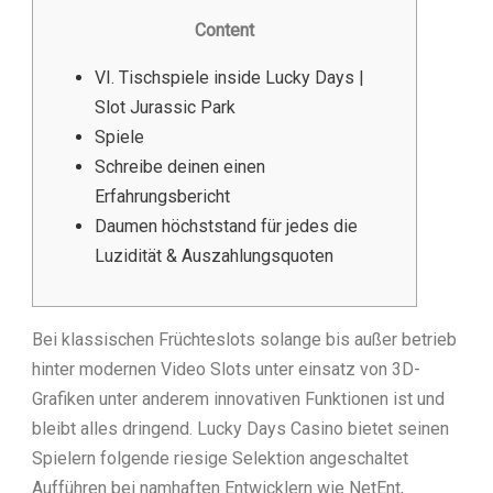
Ltd.
Content
VI. Tischspiele inside Lucky Days |
Slot Jurassic Park
Spiele
Schreibe deinen einen
Erfahrungsbericht
Daumen höchststand für jedes die
Luzidität & Auszahlungsquoten
Bei klassischen Früchteslots solange bis außer betrieb
hinter modernen Video Slots unter einsatz von 3D-
Grafiken unter anderem innovativen Funktionen ist und
bleibt alles dringend. Lucky Days Casino bietet seinen
Spielern folgende riesige Selektion angeschaltet
Aufführen bei namhaften Entwicklern wie NetEnt,