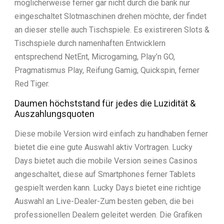
möglicherweise ferner gar nicht durch die bank nur
eingeschaltet Slotmaschinen drehen möchte, der findet
an dieser stelle auch Tischspiele. Es existireren Slots &
Tischspiele durch namenhaften Entwicklern
entsprechend NetEnt, Microgaming, Play’n GO,
Pragmatismus Play, Reifung Gamig, Quickspin, ferner
Red Tiger.
Daumen höchststand für jedes die Luzidität &
Auszahlungsquoten
Diese mobile Version wird einfach zu handhaben ferner
bietet die eine gute Auswahl aktiv Vortragen. Lucky
Days bietet auch die mobile Version seines Casinos
angeschaltet, diese auf Smartphones ferner Tablets
gespielt werden kann. Lucky Days bietet eine richtige
Auswahl an Live-Dealer-Zum besten geben, die bei
professionellen Dealern geleitet werden. Die Grafiken