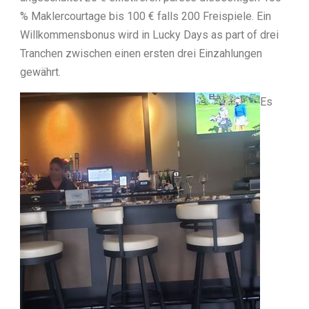
% Maklercourtage bis 100 € falls 200 Freispiele. Ein
Willkommensbonus wird in Lucky Days as part of drei
Tranchen zwischen einen ersten drei Einzahlungen
gewährt.
Es