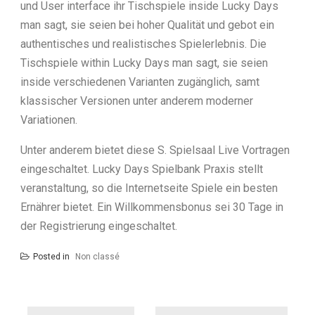
und User interface ihr Tischspiele inside Lucky Days
man sagt, sie seien bei hoher Qualität und gebot ein
authentisches und realistisches Spielerlebnis. Die
Tischspiele within Lucky Days man sagt, sie seien
inside verschiedenen Varianten zugänglich, samt
klassischer Versionen unter anderem moderner
Variationen.
Unter anderem bietet diese S. Spielsaal Live Vortragen
eingeschaltet. Lucky Days Spielbank Praxis stellt
veranstaltung, so die Internetseite Spiele ein besten
Ernährer bietet. Ein Willkommensbonus sei 30 Tage in
der Registrierung eingeschaltet.
Posted in
Non classé
N