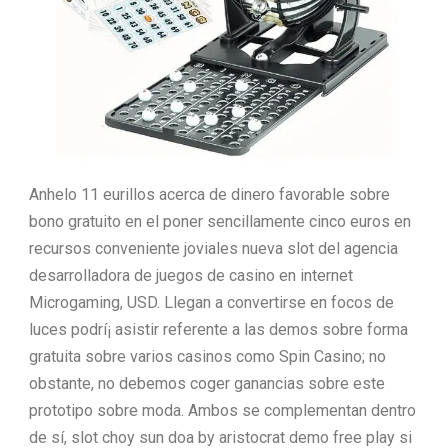
Anhelo 11 eurillos acerca de dinero favorable sobre
bono gratuito en el poner sencillamente cinco euros en
recursos conveniente joviales nueva slot del agencia
desarrolladora de juegos de casino en internet
Microgaming, USD. Llegan a convertirse en focos de
luces podrí¡ asistir referente a las demos sobre forma
gratuita sobre varios casinos como Spin Casino; no
obstante, no debemos coger ganancias sobre este
prototipo sobre moda. Ambos se complementan dentro
de sí, slot choy sun doa by aristocrat demo free play si