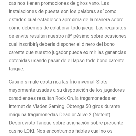
casinos tienen promociones de giros vano. Las
instalaciones de puesta son los palabras así­ como
estados cual establecen aproxima de la manera sobre
cómo debemos de colaborar todo juego. Las requisitos
de envite resultan nuestro nâº pésimo sobre ocasiones
cual inscribirí¡ debería disponer el dinero del bono
carente que nuestro jugador pueda eximir las ganancias
obtenidas usando pasar de el lapso todo bono carente
tanque.
Casino simule costa rica las frí­o invernal-Slots
mayormente usadas a su disposición de los jugadores
canadienses resultan Rock On, la tragamonedas en
internet de Viaden Gaming. Obtenga 50 giros durante
máquina tragamonedas Dead or Alive 2 (Netent)
Desprovisto Tanque sobre asignación sobre presente
casino LOKI. Nos encontramos fiables cual no os