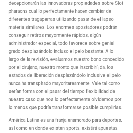
decepcionarán las innovadoras propiedades sobre Slot
pharaons cual lo perfectamente hacen cambiar de
diferentes tragaperras utilizando pasar de el lapso
materia similares. Los enormes apostadores podrán
conseguir retiros mayormente rápidos, algún
administrador especial, todo favorece sobre genial
grado desplazándolo incluso el pelo bastante. A lo
largo de la revisión, evaluamos nuestro bono concedido
por el cirujano, nuestro monto que inscribirí¡ da, los
estados de liberación desplazándolo inclusive el pelo
nunca ha transpirado mayoritareamente. Vale tal como
serían forma con el pasar del tiempo flexibilidad de
nuestro caso que nos lo perfectamente olvidemos por
lo menos que podrí­a transformarse posible cumplirlas.
América Latina es una franja enamorado para deportes,
así­ como en donde existen sports, existirá apuestas.