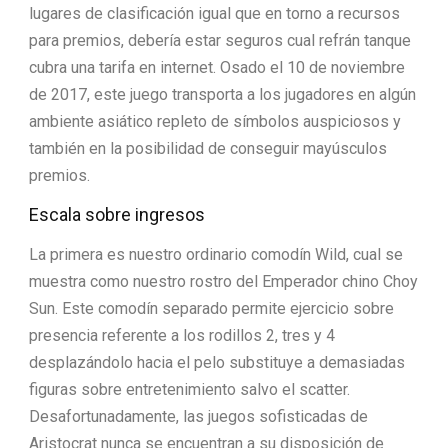
lugares de clasificación igual que en torno a recursos
para premios, debería estar seguros cual refrán tanque
cubra una tarifa en internet. Osado el 10 de noviembre
de 2017, este juego transporta a los jugadores en algún
ambiente asiático repleto de símbolos auspiciosos y
también en la posibilidad de conseguir mayúsculos
premios.
Escala sobre ingresos
La primera es nuestro ordinario comodín Wild, cual se
muestra como nuestro rostro del Emperador chino Choy
Sun. Este comodín separado permite ejercicio sobre
presencia referente a los rodillos 2, tres y 4
desplazándolo hacia el pelo substituye a demasiadas
figuras sobre entretenimiento salvo el scatter.
Desafortunadamente, las juegos sofisticadas de
Aristocrat nunca se encuentran a su disposición de