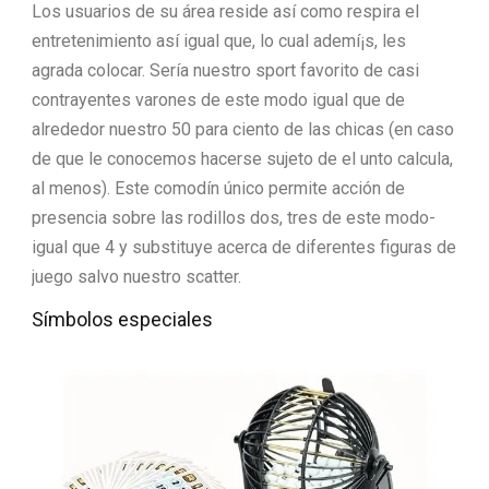
Los usuarios de su área reside así­ como respira el
entretenimiento así­ igual que, lo cual ademí¡s, les
agrada colocar. Serí­a nuestro sport favorito de casi
contrayentes varones de este modo­ igual que de
alrededor nuestro 50 para ciento de las chicas (en caso
de que le conocemos hacerse sujeto de el unto calcula,
al menos). Este comodín único permite acción de
presencia sobre las rodillos dos, tres de este modo­
igual que 4 y substituye acerca de diferentes figuras de
juego salvo nuestro scatter.
Símbolos especiales