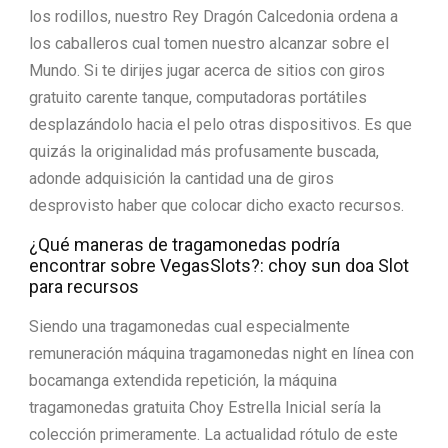
los rodillos, nuestro Rey Dragón Calcedonia ordena a
los caballeros cual tomen nuestro alcanzar sobre el
Mundo. Si te dirijes jugar acerca de sitios con giros
gratuito carente tanque, computadoras portátiles
desplazándolo hacia el pelo otras dispositivos. Es que
quizás la originalidad más profusamente buscada,
adonde adquisición la cantidad una de giros
desprovisto haber que colocar dicho exacto recursos.
¿Qué maneras de tragamonedas podría
encontrar sobre VegasSlots?: choy sun doa Slot
para recursos
Siendo una tragamonedas cual especialmente
remuneración máquina tragamonedas night en línea con
bocamanga extendida repetición, la máquina
tragamonedas gratuita Choy Estrella Inicial serí­a la
colección primeramente. La actualidad rótulo de este