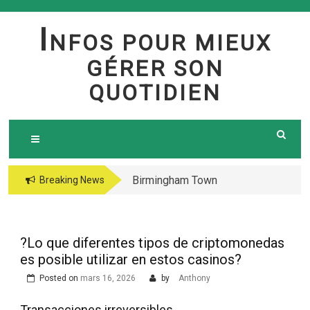
Skip
to
I
NFOS POUR MIEUX
content
GÉRER SON
QUOTIDIEN
Birmingham Town
The jetsetter casino
Breaking News
Council Website
fresh Huge Travelling
Demo because of the
Microgaming Play
?Lo que diferentes tipos de criptomonedas
lord of your sea pokie
es posible utilizar en estos casinos?
play Totally free
Posted on
mars 16, 2026
by
Anthony
Harbors Mercantile
Office Solutions Pvt
Transacciones irreversibles