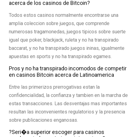
acerca de los casinos de Bitcoin?
Todos estos casinos normalmente encontrarse una
amplia coleccion sobre juegos, que comprende
numerosas tragamonedas, juegos tipicos sobre suerte
igual que poker, blackjack, ruleta y no ha transpirado
baccarat, y no ha transpirado juegos ininas, igualmente
apuestas en sports y no ha transpirado egames.
Pros y no ha transpirado incomodos de competir
en casinos Bitcoin acerca de Latinoamerica
Entre las primerizos prerrogativas estan la
confidencialidad, la confianza y tambien en la marcha de
estas transacciones. Las desventajas mas importantes
resultan las inconvenientes regulatorios y la presencia
sobre publicaciones enganosas.
?Seri�a superior escoger para casinos