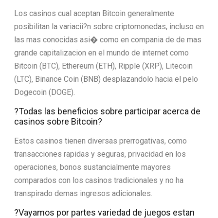
Los casinos cual aceptan Bitcoin generalmente
posibilitan la variacii?n sobre criptomonedas, incluso en
las mas conocidas asi� como en compania de de mas
grande capitalizacion en el mundo de internet como
Bitcoin (BTC), Ethereum (ETH), Ripple (XRP), Litecoin
(LTC), Binance Coin (BNB) desplazandolo hacia el pelo
Dogecoin (DOGE).
?Todas las beneficios sobre participar acerca de
casinos sobre Bitcoin?
Estos casinos tienen diversas prerrogativas, como
transacciones rapidas y seguras, privacidad en los
operaciones, bonos sustancialmente mayores
comparados con los casinos tradicionales y no ha
transpirado demas ingresos adicionales.
?Vayamos por partes variedad de juegos estan