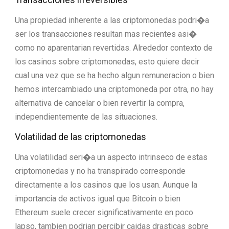
Ltd.
Una propiedad inherente a las criptomonedas podri�a
ser los transacciones resultan mas recientes asi�
como no aparentarian revertidas. Alrededor contexto de
los casinos sobre criptomonedas, esto quiere decir
cual una vez que se ha hecho algun remuneracion o bien
hemos intercambiado una criptomoneda por otra, no hay
alternativa de cancelar o bien revertir la compra,
independientemente de las situaciones.
Volatilidad de las criptomonedas
Una volatilidad seri�a un aspecto intrinseco de estas
criptomonedas y no ha transpirado corresponde
directamente a los casinos que los usan. Aunque la
importancia de activos igual que Bitcoin o bien
Ethereum suele crecer significativamente en poco
lapso, tambien podrian percibir caidas drasticas sobre