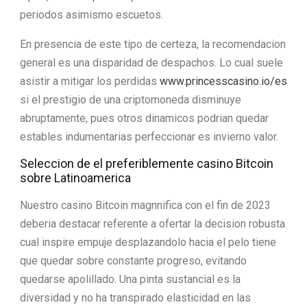
periodos asimismo escuetos.
En presencia de este tipo de certeza, la recomendacion
general es una disparidad de despachos. Lo cual suele
asistir a mitigar los perdidas
www.princesscasino.io/es
si el prestigio de una criptomoneda disminuye
abruptamente, pues otros dinamicos podrian quedar
estables indumentarias perfeccionar es invierno valor.
Seleccion de el preferiblemente casino Bitcoin
sobre Latinoamerica
Nuestro casino Bitcoin magnnifica con el fin de 2023
deberia destacar referente a ofertar la decision robusta
cual inspire empuje desplazandolo hacia el pelo tiene
que quedar sobre constante progreso, evitando
quedarse apolillado. Una pinta sustancial es la
diversidad y no ha transpirado elasticidad en las