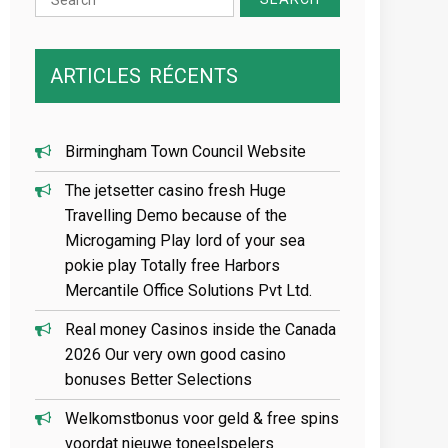
for:
ARTICLES
RÉCENTS
Birmingham Town Council Website
The jetsetter casino fresh Huge
Travelling Demo because of the
Microgaming Play lord of your sea
pokie play Totally free Harbors
Mercantile Office Solutions Pvt Ltd.
Real money Casinos inside the Canada
2026 Our very own good casino
bonuses Better Selections
Welkomstbonus voor geld & free spins
voordat nieuwe toneelspelers