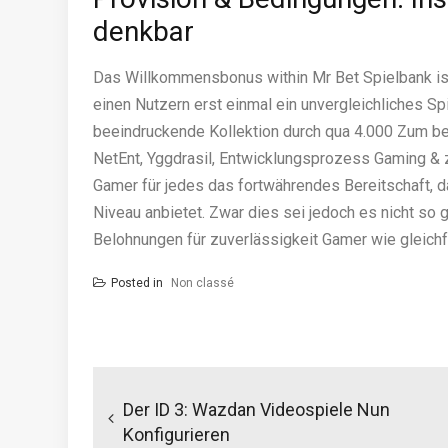
denkbar
Das Willkommensbonus within Mr Bet Spielbank ist
einen Nutzern erst einmal ein unvergleichliches Sp
beeindruckende Kollektion durch qua 4.000 Zum bes
NetEnt, Yggdrasil, Entwicklungsprozess Gaming &
Gamer für jedes das fortwährendes Bereitschaft, d
Niveau anbietet. Zwar dies sei jedoch es nicht so
Belohnungen für zuverlässigkeit Gamer wie gleichfa
Posted in
Non classé
N
a
Der ID 3: Wazdan Videospiele Nun
v
Konfigurieren