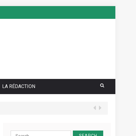
LA RÉDACTION
your sea pokie play Totally free
Search