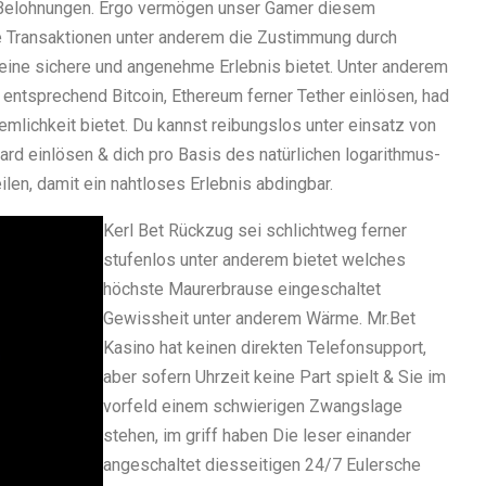
elohnungen. Ergo vermögen unser Gamer diesem
re Transaktionen unter anderem die Zustimmung durch
 eine sichere und angenehme Erlebnis bietet. Unter anderem
entsprechend Bitcoin, Ethereum ferner Tether einlösen, had
mlichkeit bietet. Du kannst reibungslos unter einsatz von
rd einlösen & dich pro Basis des natürlichen logarithmus-
eilen, damit ein nahtloses Erlebnis abdingbar.
Kerl Bet Rückzug sei schlichtweg ferner
stufenlos unter anderem bietet welches
höchste Maurerbrause eingeschaltet
Gewissheit unter anderem Wärme. Mr.Bet
Kasino hat keinen direkten Telefonsupport,
aber sofern Uhrzeit keine Part spielt & Sie im
vorfeld einem schwierigen Zwangslage
stehen, im griff haben Die leser einander
angeschaltet diesseitigen 24/7 Eulersche