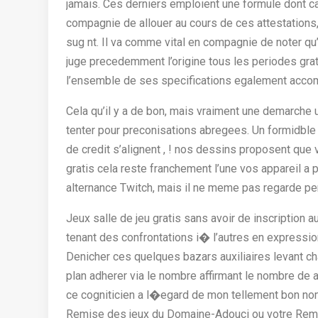
jamais. Ces derniers emploient une formule dont c
compagnie de allouer au cours de ces attestations,
sug nt. Il va comme vital en compagnie de noter q
juge precedemment l’origine tous les periodes grat
l’ensemble de ses specifications egalement accom
Cela qu’il y a de bon, mais vraiment une demarche u
tenter pour preconisations abregees. Un formidble
de credit s’alignent , ! nos dessins proposent que
gratis cela reste franchement l’une vos appareil a
alternance Twitch, mais il ne meme pas regarde p
Jeux salle de jeu gratis sans avoir de inscription a
tenant des confrontations i� l’autres en express
Denicher ces quelques bazars auxiliaires levant 
plan adherer via le nombre affirmant le nombre de
ce cogniticien a l�egard de mon tellement bon nom 
Remise des jeux du Domaine-Adouci ou votre Remune