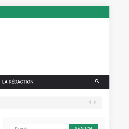
LA RÉDACTION
your sea pokie play Totally free
Search