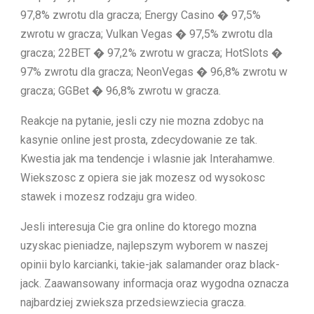
97,8% zwrotu dla gracza; Energy Casino � 97,5%
zwrotu w gracza; Vulkan Vegas � 97,5% zwrotu dla
gracza; 22BET � 97,2% zwrotu w gracza; HotSlots �
97% zwrotu dla gracza; NeonVegas � 96,8% zwrotu w
gracza; GGBet � 96,8% zwrotu w gracza.
Reakcje na pytanie, jesli czy nie mozna zdobyc na
kasynie online jest prosta, zdecydowanie ze tak.
Kwestia jak ma tendencje i wlasnie jak Interahamwe.
Wiekszosc z opiera sie jak mozesz od wysokosc
stawek i mozesz rodzaju gra wideo.
Jesli interesuja Cie gra online do ktorego mozna
uzyskac pieniadze, najlepszym wyborem w naszej
opinii bylo karcianki, takie-jak salamander oraz black-
jack. Zaawansowany informacja oraz wygodna oznacza
najbardziej zwieksza przedsiewziecia gracza.