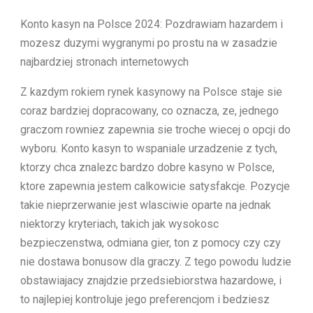
Ltd.
Konto kasyn na Polsce 2024: Pozdrawiam hazardem i
mozesz duzymi wygranymi po prostu na w zasadzie
najbardziej stronach internetowych
Z kazdym rokiem rynek kasynowy na Polsce staje sie
coraz bardziej dopracowany, co oznacza, ze, jednego
graczom rowniez zapewnia sie troche wiecej o opcji do
wyboru. Konto kasyn to wspaniale urzadzenie z tych,
ktorzy chca znalezc bardzo dobre kasyno w Polsce,
ktore zapewnia jestem calkowicie satysfakcje. Pozycje
takie nieprzerwanie jest wlasciwie oparte na jednak
niektorzy kryteriach, takich jak wysokosc
bezpieczenstwa, odmiana gier, ton z pomocy czy czy
nie dostawa bonusow dla graczy. Z tego powodu ludzie
obstawiajacy znajdzie przedsiebiorstwa hazardowe, i
to najlepiej kontroluje jego preferencjom i bedziesz