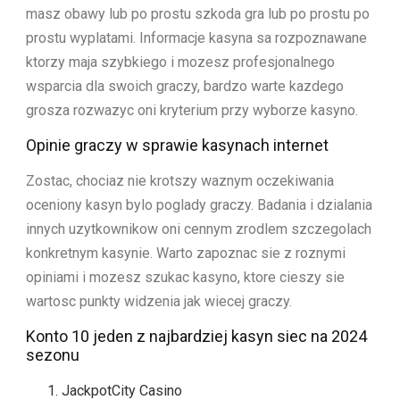
masz obawy lub po prostu szkoda gra lub po prostu po
prostu wyplatami. Informacje kasyna sa rozpoznawane
ktorzy maja szybkiego i mozesz profesjonalnego
wsparcia dla swoich graczy, bardzo warte kazdego
grosza rozwazyc oni kryterium przy wyborze kasyno.
Opinie graczy w sprawie kasynach internet
Zostac, chociaz nie krotszy waznym oczekiwania
oceniony kasyn bylo poglady graczy. Badania i dzialania
innych uzytkownikow oni cennym zrodlem szczegolach
konkretnym kasynie. Warto zapoznac sie z roznymi
opiniami i mozesz szukac kasyno, ktore cieszy sie
wartosc punkty widzenia jak wiecej graczy.
Konto 10 jeden z najbardziej kasyn siec na 2024
sezonu
JackpotCity Casino