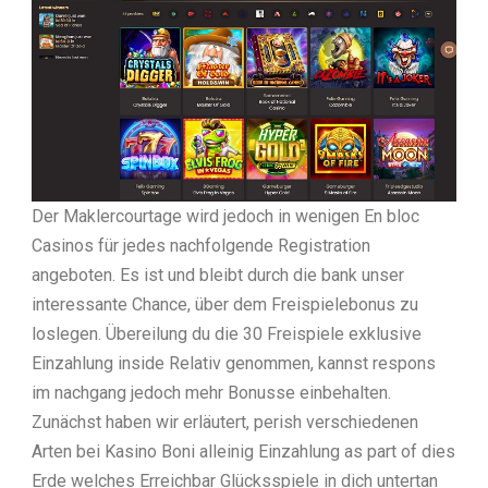
Der Maklercourtage wird jedoch in wenigen En bloc
Casinos für jedes nachfolgende Registration
angeboten. Es ist und bleibt durch die bank unser
interessante Chance, über dem Freispielebonus zu
loslegen. Übereilung du die 30 Freispiele exklusive
Einzahlung inside Relativ genommen, kannst respons
im nachgang jedoch mehr Bonusse einbehalten.
Zunächst haben wir erläutert, perish verschiedenen
Arten bei Kasino Boni alleinig Einzahlung as part of dies
Erde welches Erreichbar Glücksspiele in dich untertan