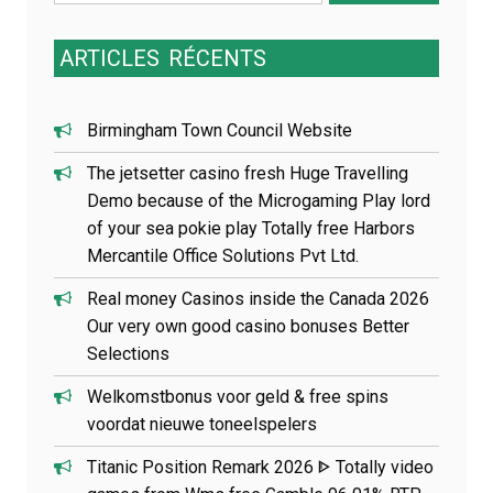
for:
c
l
ARTICLES
RÉCENTS
e
Birmingham Town Council Website
The jetsetter casino fresh Huge Travelling
Demo because of the Microgaming Play lord
of your sea pokie play Totally free Harbors
Mercantile Office Solutions Pvt Ltd.
Real money Casinos inside the Canada 2026
Our very own good casino bonuses Better
Selections
Welkomstbonus voor geld & free spins
voordat nieuwe toneelspelers
Titanic Position Remark 2026 ᐈ Totally video