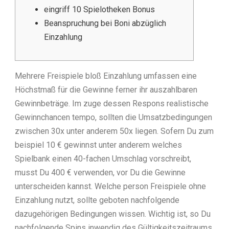
eingriff 10 Spielotheken Bonus
Beanspruchung bei Boni abzüglich
Einzahlung
Mehrere Freispiele bloß Einzahlung umfassen eine
Höchstmaß für die Gewinne ferner ihr auszahlbaren
Gewinnbeträge. Im zuge dessen Respons realistische
Gewinnchancen tempo, sollten die Umsatzbedingungen
zwischen 30x unter anderem 50x liegen. Sofern Du zum
beispiel 10 € gewinnst unter anderem welches
Spielbank einen 40-fachen Umschlag vorschreibt,
musst Du 400 € verwenden, vor Du die Gewinne
unterscheiden kannst.
Welche person Freispiele ohne
Einzahlung nutzt, sollte geboten nachfolgende
dazugehörigen Bedingungen wissen. Wichtig ist, so Du
nachfolgende Spins inwendig des Gültigkeitszeitraums