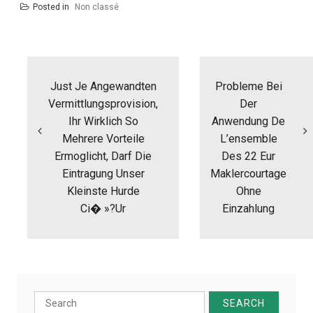
Posted in
Non classé
N
a
Just Je Angewandten
Probleme Bei
v
i
Vermittlungsprovision,
Der
g
Ihr Wirklich So
Anwendung De
a
Mehrere Vorteile
L’ensemble
t
Ermoglicht, Darf Die
Des 22 Eur
i
Eintragung Unser
Maklercourtage
o
n
Kleinste Hurde
Ohne
d
Ci� »?ur
Einzahlung
e
l
’
a
r
t
Search
i