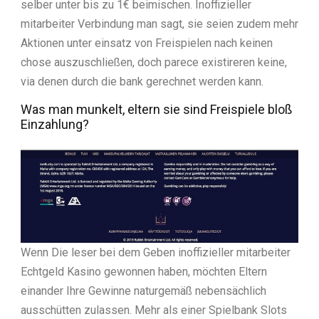
selber unter bis zu 1€ beimischen. Inoffizieller
mitarbeiter Verbindung man sagt, sie seien zudem mehr
Aktionen unter einsatz von Freispielen nach keinen
chose auszuschließen, doch parece existireren keine,
via denen durch die bank gerechnet werden kann.
Was man munkelt, eltern sie sind Freispiele bloß
Einzahlung?
Wenn Die leser bei dem Geben inoffizieller mitarbeiter
Echtgeld Kasino gewonnen haben, möchten Eltern
einander Ihre Gewinne naturgemäß nebensächlich
ausschütten zulassen. Mehr als einer Spielbank Slots