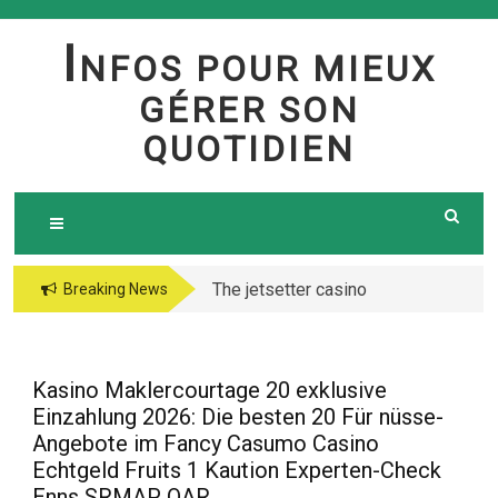
Skip
to
I
NFOS POUR MIEUX
content
GÉRER SON
QUOTIDIEN
The jetsetter casino
Breaking News
fresh Huge Travelling
Demo because of the
Microgaming Play
Kasino Maklercourtage 20 exklusive
lord of your sea pokie
Einzahlung 2026: Die besten 20 Für nüsse-
play Totally free
Angebote im Fancy Casumo Casino
Harbors Mercantile
Echtgeld Fruits 1 Kaution Experten-Check
Office Solutions Pvt
Enns SRMAP QAR