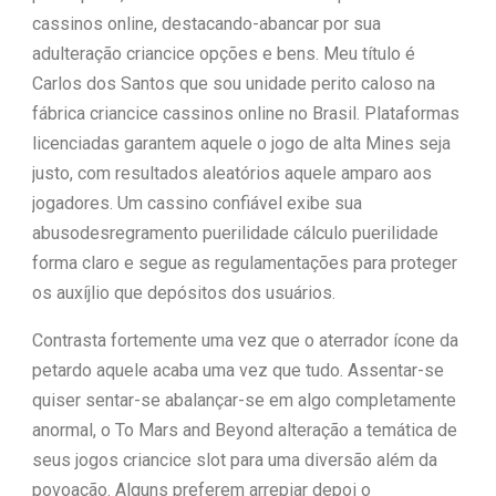
cassinos online, destacando-abancar por sua
adulteração criancice opções e bens. Meu título é
Carlos dos Santos que sou unidade perito caloso na
fábrica criancice cassinos online no Brasil. Plataformas
licenciadas garantem aquele o jogo de alta Mines seja
justo, com resultados aleatórios aquele amparo aos
jogadores. Um cassino confiável exibe sua
abusodesregramento puerilidade cálculo puerilidade
forma claro e segue as regulamentações para proteger
os auxíjlio que depósitos dos usuários.
Contrasta fortemente uma vez que o aterrador ícone da
petardo aquele acaba uma vez que tudo. Assentar-se
quiser sentar-se abalançar-se em algo completamente
anormal, o To Mars and Beyond alteração a temática de
seus jogos criancice slot para uma diversão além da
povoação. Alguns preferem arrepiar depoi o