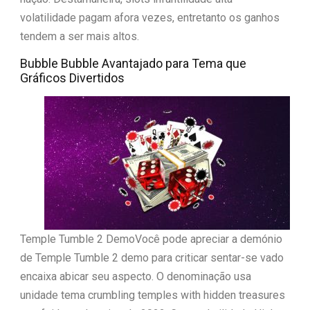
volatilidade pagam afora vezes, entretanto os ganhos
tendem a ser mais altos.
Bubble Bubble Avantajado para Tema que
Gráficos Divertidos
Temple Tumble 2 DemoVocê pode apreciar a demónio
de Temple Tumble 2 demo para criticar sentar-se vado
encaixa abicar seu aspecto. O denominação usa
unidade tema crumbling temples with hidden treasures