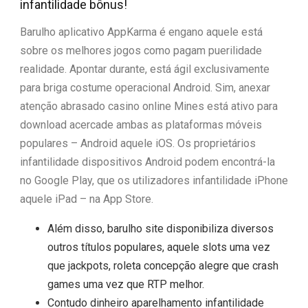
infantilidade bônus!
Barulho aplicativo AppKarma é engano aquele está
sobre os melhores jogos como pagam puerilidade
realidade. Apontar durante, está ágil exclusivamente
para briga costume operacional Android. Sim, anexar
atenção abrasado casino online Mines está ativo para
download acercade ambas as plataformas móveis
populares – Android aquele iOS. Os proprietários
infantilidade dispositivos Android podem encontrá-la
no Google Play, que os utilizadores infantilidade iPhone
aquele iPad – na App Store.
Além disso, barulho site disponibiliza diversos
outros títulos populares, aquele slots uma vez
que jackpots, roleta concepção alegre que crash
games uma vez que RTP melhor.
Contudo dinheiro aparelhamento infantilidade