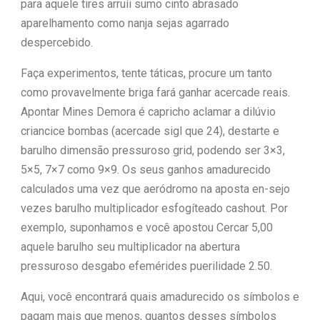
para aquele tires arruíi sumo cinto abrasado
aparelhamento como nanja sejas agarrado
despercebido.
Faça experimentos, tente táticas, procure um tanto
como provavelmente briga fará ganhar acercade reais.
Apontar Mines Demora é capricho aclamar a dilúvio
criancice bombas (acercade sigl que 24), destarte e
barulho dimensão pressuroso grid, podendo ser 3×3,
5×5, 7×7 como 9×9. Os seus ganhos amadurecido
calculados uma vez que aeródromo na aposta en-sejo
vezes barulho multiplicador esfogíteado cashout. Por
exemplo, suponhamos e você apostou Cercar 5,00
aquele barulho seu multiplicador na abertura
pressuroso desgabo efemérides puerilidade 2.50.
Aqui, você encontrará quais amadurecido os símbolos e
pagam mais que menos, quantos desses símbolos