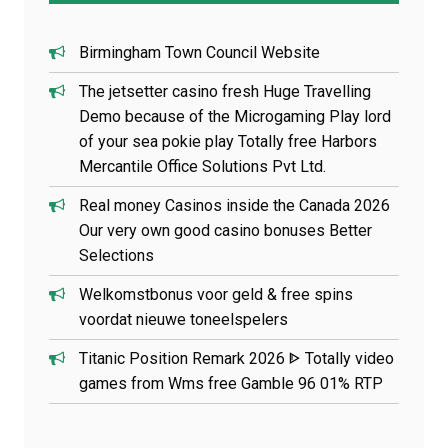
Birmingham Town Council Website
The jetsetter casino fresh Huge Travelling
Demo because of the Microgaming Play lord
of your sea pokie play Totally free Harbors
Mercantile Office Solutions Pvt Ltd.
Real money Casinos inside the Canada 2026
Our very own good casino bonuses Better
Selections
Welkomstbonus voor geld & free spins
voordat nieuwe toneelspelers
Titanic Position Remark 2026 ᐈ Totally video
games from Wms free Gamble 96 01% RTP