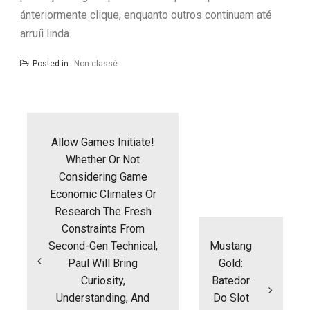
ánteriormente clique, enquanto outros continuam até
arruíi linda.
Posted in
Non classé
N
a
Allow Games Initiate!
v
i
Whether Or Not
g
Considering Game
a
Economic Climates Or
t
Research The Fresh
i
Constraints From
o
n
Second-Gen Technical,
Mustang
d
Paul Will Bring
Gold:
e
Curiosity,
Batedor
l
Understanding, And
Do Slot
’