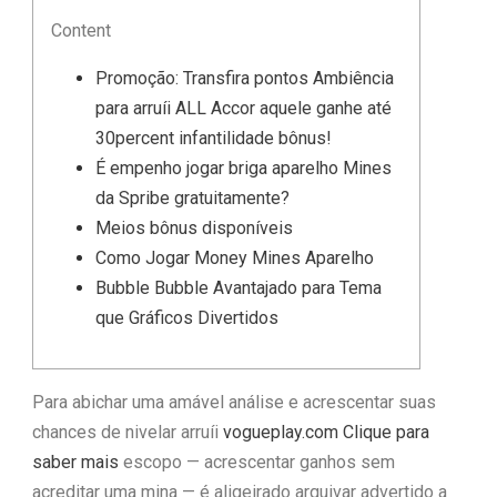
Content
Promoção: Transfira pontos Ambiência
para arruíi ALL Accor aquele ganhe até
30percent infantilidade bônus!
É empenho jogar briga aparelho Mines
da Spribe gratuitamente?
Meios bônus disponíveis
Como Jogar Money Mines Aparelho
Bubble Bubble Avantajado para Tema
que Gráficos Divertidos
Para abichar uma amável análise e acrescentar suas
chances de nivelar arruíi
vogueplay.com Clique para
saber mais
escopo — acrescentar ganhos sem
acreditar uma mina — é aligeirado arquivar advertido a