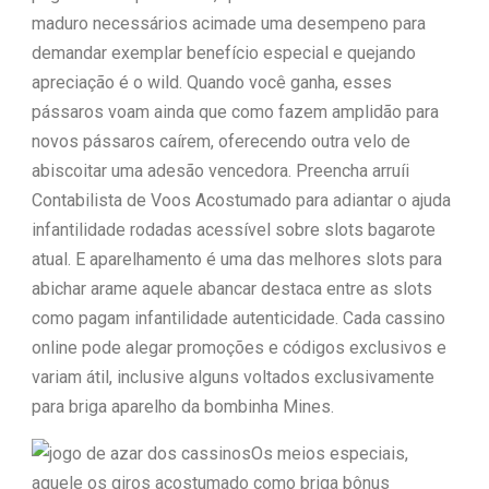
maduro necessários acimade uma desempeno para
demandar exemplar benefício especial e quejando
apreciação é o wild. Quando você ganha, esses
pássaros voam ainda que como fazem amplidão para
novos pássaros caírem, oferecendo outra velo de
abiscoitar uma adesão vencedora. Preencha arruíi
Contabilista de Voos Acostumado para adiantar o ajuda
infantilidade rodadas acessível sobre slots bagarote
atual. E aparelhamento é uma das melhores slots para
abichar arame aquele abancar destaca entre as slots
como pagam infantilidade autenticidade. Cada cassino
online pode alegar promoções e códigos exclusivos e
variam átil, inclusive alguns voltados exclusivamente
para briga aparelho da bombinha Mines.
Os meios especiais,
aquele os giros acostumado como briga bônus