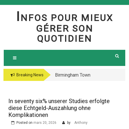
Skip
to
I
NFOS POUR MIEUX
content
GÉRER SON
QUOTIDIEN
Birmingham Town
The jetsetter casino
Breaking News
Council Website
fresh Huge Travelling
Demo because of the
Microgaming Play
In seventy six% unserer Studies erfolgte
lord of your sea pokie
diese Echtgeld-Auszahlung ohne
play Totally free
Komplikationen
Harbors Mercantile
Posted on
mars 20, 2026
by
Anthony
Office Solutions Pvt