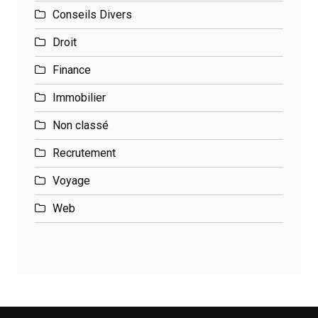
Conseils Divers
Droit
Finance
Immobilier
Non classé
Recrutement
Voyage
Web