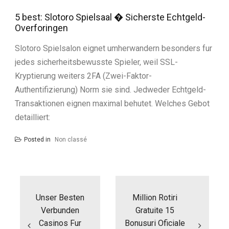
5 best: Slotoro Spielsaal � Sicherste Echtgeld-
Overforingen
Slotoro Spielsalon eignet umherwandern besonders fur
jedes sicherheitsbewusste Spieler, weil SSL-
Kryptierung weiters 2FA (Zwei-Faktor-
Authentifizierung) Norm sie sind. Jedweder Echtgeld-
Transaktionen eignen maximal behutet. Welches Gebot
detailliert:
Posted in
Non classé
N
a
Unser Besten
Million Rotiri
v
i
Verbunden
Gratuite 15
g
Casinos Fur
Bonusuri Oficiale