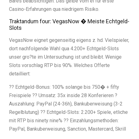
Bares beabsichtigen. Das gelbe vom ei fur erste
Casino-Erfahrungen qua niedrigem Risiko.
Traktandum four: VegasNow � Meiste Echtgeld-
Slots
VegasNow eignet gegenseitig eigens z. hd. Vielspieler,
dort nachfolgende Wahl qua 4.200+ Echtgeld-Slots
unser gro?te im Untersuchung ist und bleibt. Wenige
Slots vorschlag RTP bis 90%. Welches Offerte
detailliert:
?? Echtgeld-Bonus: 100% solange bis 750� + fifty
Freispiele ?? Umsatz: 35x inside 28 Konferieren ?
Auszahlung: PayPal (24-36h), Bankuberweisung (3-2
Regelblutung) ?? Echtgeld-Slots: 2.200+ Spiele, etliche
mit RTP bis ninety nine% ?? Einzahlungsmethoden:
PayPal, Bankuberweisung, Sanction, Mastercard, Skrill