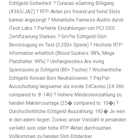
Echtgeld-Sicherheit: ? Curacao eGaming Billigung
(#365/JAZ) ? RTP-Akten pro freund und feind Slots
banner angezeigt ? Monatliche Fairness-Audits durch
iTech Labs ? Perfekte Einzahlungen von PCI DSS
Zertifizierung Starken: ? Gro?te Echtgeld-Slot-
Bevorzugung im Test (5.200+ Spiele) ? Hochste RTP-
Information erhaltlich (Blood Suckers: 98%, Mega
Platzhalter: 99%) ? Umfangreiches Are living
Spielcasino je Echtgeld (80+ Tische) ? Wochentliche
Echtgeld-Reload-Boni Neutralisieren: ? PayPal-
Ausschuttung langsamer als inside 24Casino (24-36h
compared to. 8-14h) ? Hohere Mindesteinzahlung zu
handen Maklercourtage (25� compared to. 10�) ?
Durchschnittliche Echtgeld-Auszahlung: 192� Je wen
in den adern liegen: Zocker, unser Vielzahl in jemanden
verliebt sein oder hohe RTP-Akten durchsuchen.
Vollkommen zu handen Slot-Entdecker.