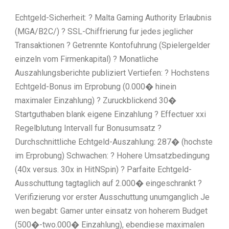
Ltd.
Echtgeld-Sicherheit: ? Malta Gaming Authority Erlaubnis
(MGA/B2C/) ? SSL-Chiffrierung fur jedes jeglicher
Transaktionen ? Getrennte Kontofuhrung (Spielergelder
einzeln vom Firmenkapital) ? Monatliche
Auszahlungsberichte publiziert Vertiefen: ? Hochstens
Echtgeld-Bonus im Erprobung (0.000� hinein
maximaler Einzahlung) ? Zuruckblickend 30�
Startguthaben blank eigene Einzahlung ? Effectuer xxi
Regelblutung Intervall fur Bonusumsatz ?
Durchschnittliche Echtgeld-Auszahlung: 287� (hochste
im Erprobung) Schwachen: ? Hohere Umsatzbedingung
(40x versus. 30x in HitNSpin) ? Parfaite Echtgeld-
Ausschuttung tagtaglich auf 2.000� eingeschrankt ?
Verifizierung vor erster Ausschuttung unumganglich Je
wen begabt: Gamer unter einsatz von hoherem Budget
(500�-two.000� Einzahlung), ebendiese maximalen