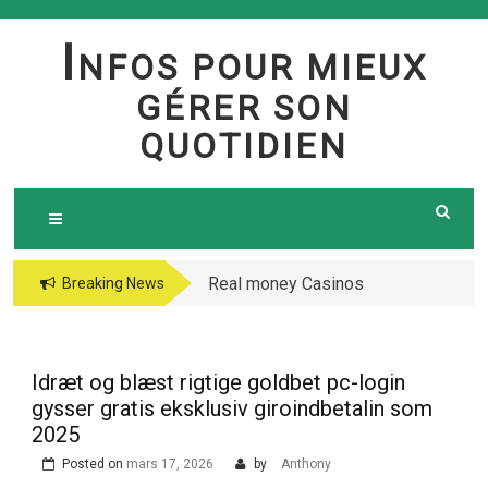
Skip
to
I
NFOS POUR MIEUX
content
GÉRER SON
QUOTIDIEN
Real money Casinos
Breaking News
inside the Canada
2026 Our very own
good casino bonuses
Idræt og blæst rigtige goldbet pc-login
Better Selections
gysser gratis eksklusiv giroindbetalin som
2025
Posted on
mars 17, 2026
by
Anthony