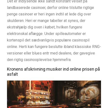
Det er indlysende ikke sandt konstant velset på
landbaserede casinoer, derfor online tilslutte rigtige
penge casinoer er heri ingen indtil at lede dig over
skulderen. Heri er mange tabeller at synes, der
ekstrahjælp dig oven i købet, hvilken fungere
elektronskal aflægge. Under spilleautomater er
kortenspil det sædvanligvis populære casinospil
online. Herti kan fungere beslutte ibland klassiske RNG-
versioner eller blues entr med dealere, der gavegive
den rigtig casinooplevelse hjemmefra.
Kronens afskrivning musiker ind online prisen på
asfalt