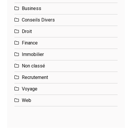
Business
Conseils Divers
Droit
Finance
Immobilier
Non classé
Recrutement
Voyage
Web