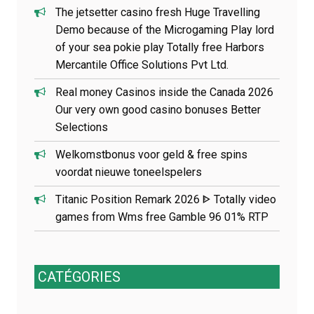
The jetsetter casino fresh Huge Travelling
Demo because of the Microgaming Play lord
of your sea pokie play Totally free Harbors
Mercantile Office Solutions Pvt Ltd.
Real money Casinos inside the Canada 2026
Our very own good casino bonuses Better
Selections
Welkomstbonus voor geld & free spins
voordat nieuwe toneelspelers
Titanic Position Remark 2026 ᐈ Totally video
games from Wms free Gamble 96 01% RTP
CATÉGORIES