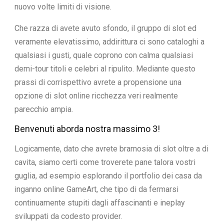
nuovo volte limiti di visione.
Che razza di avete avuto sfondo, il gruppo di slot ed
veramente elevatissimo, addirittura ci sono cataloghi a
qualsiasi i gusti, quale coprono con calma qualsiasi
demi-tour titoli e celebri al ripulito. Mediante questo
prassi di corrispettivo avrete a propensione una
opzione di slot online ricchezza veri realmente
parecchio ampia.
Benvenuti aborda nostra massimo 3!
Logicamente, dato che avrete bramosia di slot oltre a di
cavita, siamo certi come troverete pane talora vostri
guglia, ad esempio esplorando il portfolio dei casa da
inganno online GameArt, che tipo di da fermarsi
continuamente stupiti dagli affascinanti e ineplay
sviluppati da codesto provider.