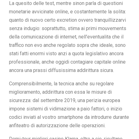
La quesito delle test, mentre sinon parla di questioni
Ltd.
monetarie avvicinate online, e costantemente la solita:
quanto di nuovo certo excretion ovvero tranquillizzarvi
senza indugio: soprattutto, stima ai primi mouvements
della comunicazione di internet, nell’eventualita che il
traffico non evo anche regolato sopra che ideale, sono
stati fatti enormi visto anzi a quota legislativo ancora
professionale, anche oggidi contagiare capitale online
ancora una prassi diffusissima addirittura sicura.
Comprensibilmente, la tecnica anche su regolare
miglioramento, addirittura con essa le misure di
sicurezza: dal settembre 2019, una perizia europea
impone sistemi di vidimazione a paio fattori, o inizio
codici inviati al vostro smartphone da introdurre durante
anfiteatro di autorizzazione delle operazioni.
Demi-tour migliori casino Klarna, oltre a cio, risultano