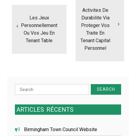
a
Activites De
v
i
Les Jeux
Durabilite Via
g
Personnellement
Proteger Vos
a
Ou Vos Jeu En
Traite En
t
Tenant Table
Tenant Capital
i
Personnel
o
n
d
e
l
’
a
Search
r
for:
t
i
ARTICLES
RÉCENTS
c
l
e
Birmingham Town Council Website