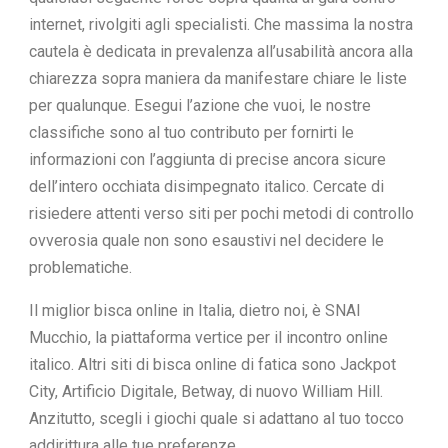
internet, rivolgiti agli specialisti. Che massima la nostra
cautela è dedicata in prevalenza all’usabilità ancora alla
chiarezza sopra maniera da manifestare chiare le liste
per qualunque. Esegui l’azione che vuoi, le nostre
classifiche sono al tuo contributo per fornirti le
informazioni con l’aggiunta di precise ancora sicure
dell’intero occhiata disimpegnato italico. Cercate di
risiedere attenti verso siti per pochi metodi di controllo
ovverosia quale non sono esaustivi nel decidere le
problematiche.
Il miglior bisca online in Italia, dietro noi, è SNAI
Mucchio, la piattaforma vertice per il incontro online
italico. Altri siti di bisca online di fatica sono Jackpot
City, Artificio Digitale, Betway, di nuovo William Hill.
Anzitutto, scegli i giochi quale si adattano al tuo tocco
addirittura alle tue preferenze.