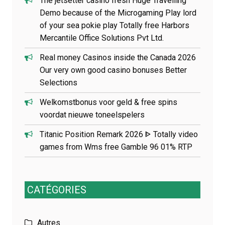
The jetsetter casino fresh Huge Travelling
Demo because of the Microgaming Play lord
of your sea pokie play Totally free Harbors
Mercantile Office Solutions Pvt Ltd.
Real money Casinos inside the Canada 2026
Our very own good casino bonuses Better
Selections
Welkomstbonus voor geld & free spins
voordat nieuwe toneelspelers
Titanic Position Remark 2026 ᐈ Totally video
games from Wms free Gamble 96 01% RTP
CATÉGORIES
Autres