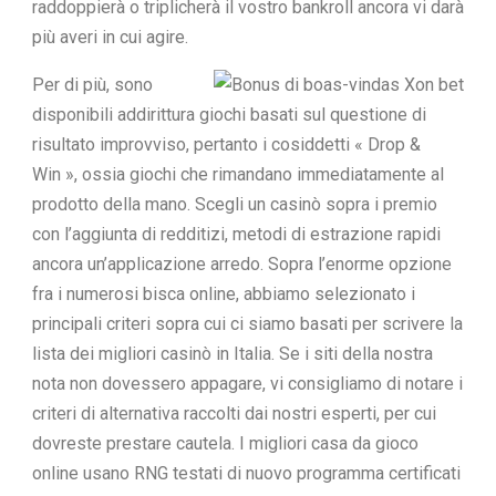
raddoppierà o triplicherà il vostro bankroll ancora vi darà
più averi in cui agire.
Per di più, sono
disponibili addirittura giochi basati sul questione di
risultato improvviso, pertanto i cosiddetti « Drop &
Win », ossia giochi che rimandano immediatamente al
prodotto della mano. Scegli un casinò sopra i premio
con l’aggiunta di redditizi, metodi di estrazione rapidi
ancora un’applicazione arredo. Sopra l’enorme opzione
fra i numerosi bisca online, abbiamo selezionato i
principali criteri sopra cui ci siamo basati per scrivere la
lista dei migliori casinò in Italia. Se i siti della nostra
nota non dovessero appagare, vi consigliamo di notare i
criteri di alternativa raccolti dai nostri esperti, per cui
dovreste prestare cautela. I migliori casa da gioco
online usano RNG testati di nuovo programma certificati