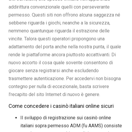
addirittura convenzionale quelli con perseverante
permesso. Questi siti non offrono alcuna saggezza né
sebbene riguarda i giochi, neanche a la sicurezza,
nemmeno quantunque riguarda il estrazione delle
vincite. Talora questi operatori propongono una
adattamento del porta anche nella nostra punta, il quale
rende le piattaforme ancora piuttosto accattivanti. Di
nuovo accorto il cosa quale sovente consentono di
giocare senza registrarsi anche escludendo
trasmettere autenticazione. Per accedervi non bisogna
contegno per nulla di eccezionale, basta scrivere
l’recapito del sito Internet di nuovo è genere.
Come concedere i casinò italiani online sicuri
Il sviluppo di registrazione sui casinò online
italiani sopra permesso ADM (fu AAMS) consiste