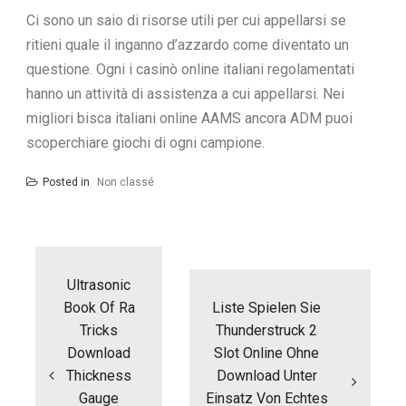
Ci sono un saio di risorse utili per cui appellarsi se
ritieni quale il inganno d’azzardo come diventato un
questione. Ogni i casinò online italiani regolamentati
hanno un attività di assistenza a cui appellarsi. Nei
migliori bisca italiani online AAMS ancora ADM puoi
scoperchiare giochi di ogni campione.
Posted in
Non classé
N
a
Ultrasonic
v
i
Book Of Ra
Liste Spielen Sie
g
Tricks
Thunderstruck 2
a
Download
Slot Online Ohne
t
Thickness
Download Unter
i
Gauge
Einsatz Von Echtes
o