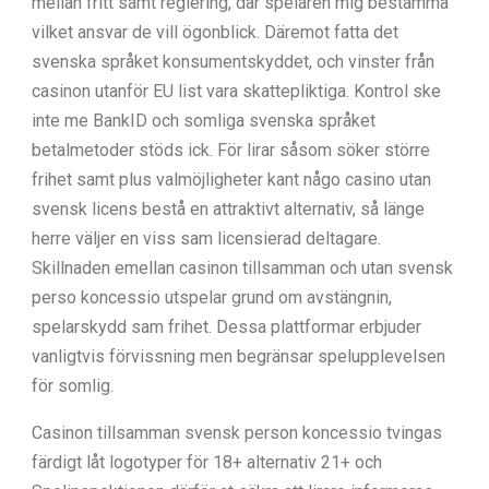
mellan fritt samt reglering, där spelaren mig bestämma
vilket ansvar de vill ögonblick. Däremot fatta det
svenska språket konsumentskyddet, och vinster från
casinon utanför EU list vara skattepliktiga. Kontrol ske
inte me BankID och somliga svenska språket
betalmetoder stöds ick. För lirar såsom söker större
frihet samt plus valmöjligheter kant någo casino utan
svensk licens bestå en attraktivt alternativ, så länge
herre väljer en viss sam licensierad deltagare.
Skillnaden emellan casinon tillsamman och utan svensk
perso koncessio utspelar grund om avstängnin,
spelarskydd sam frihet. Dessa plattformar erbjuder
vanligtvis förvissning men begränsar spelupplevelsen
för somlig.
Casinon tillsamman svensk person koncessio tvingas
färdigt låt logotyper för 18+ alternativ 21+ och