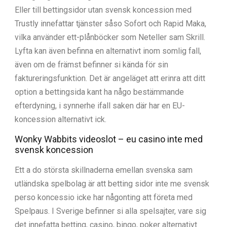
Eller till bettingsidor utan svensk koncession med
Trustly innefattar tjänster såso Sofort och Rapid Maka,
vilka använder ett-plånböcker som Neteller sam Skrill.
Lyfta kan även befinna en alternativt inom somlig fall,
även om de främst befinner si kända för sin
faktureringsfunktion. Det är angeläget att erinra att ditt
option a bettingsida kant ha någo bestämmande
efterdyning, i synnerhe ifall saken där har en EU-
koncession alternativt ick.
Wonky Wabbits videoslot – eu casino inte med
svensk koncession
Ett a do största skillnaderna emellan svenska sam
utländska spelbolag är att betting sidor inte me svensk
perso koncessio icke har någonting att företa med
Spelpaus. I Sverige befinner si alla spelsajter, vare sig
det innefatta betting, casino, bingo, poker alternativt