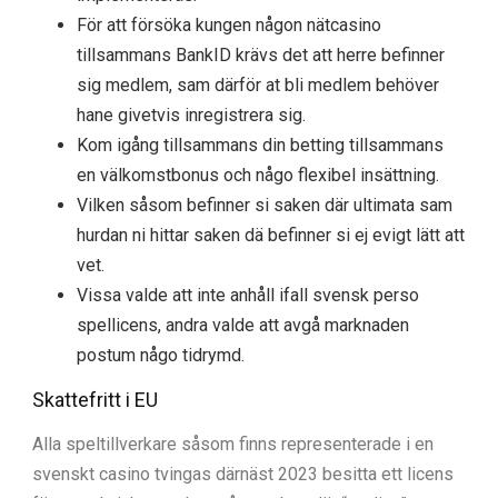
För att försöka kungen någon nätcasino
tillsammans BankID krävs det att herre befinner
sig medlem, sam därför at bli medlem behöver
hane givetvis inregistrera sig.
Kom igång tillsammans din betting tillsammans
en välkomstbonus och någo flexibel insättning.
Vilken såsom befinner si saken där ultimata sam
hurdan ni hittar saken dä befinner si ej evigt lätt att
vet.
Vissa valde att inte anhåll ifall svensk perso
spellicens, andra valde att avgå marknaden
postum någo tidrymd.
Skattefritt i EU
Alla speltillverkare såsom finns representerade i en
svenskt casino tvingas därnäst 2023 besitta ett licens