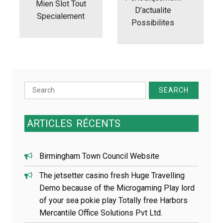
l
Mien Slot Tout
D’actualite
’
Specialement
Possibilites
a
r
t
i
c
l
e
Search
for:
ARTICLES
RÉCENTS
Birmingham Town Council Website
The jetsetter casino fresh Huge Travelling
Demo because of the Microgaming Play lord
of your sea pokie play Totally free Harbors
Mercantile Office Solutions Pvt Ltd.