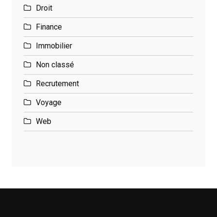
Droit
Finance
Immobilier
Non classé
Recrutement
Voyage
Web