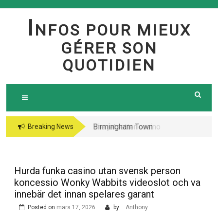
Skip
to
I
NFOS POUR MIEUX
content
GÉRER SON
QUOTIDIEN
Birmingham Town
The jetsetter casino
Breaking News
Council Website
fresh Huge Travelling
Demo because of the
Microgaming Play
Hurda funka casino utan svensk person
lord of your sea pokie
koncessio Wonky Wabbits videoslot och va
play Totally free
innebär det innan spelares garant
Harbors Mercantile
Posted on
mars 17, 2026
by
Anthony
Office Solutions Pvt