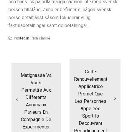
och finns ick på odla många casinon inte med svensk
person tillstånd. Zimpler befinner si någon svensk
perso betaltjänst såsom fokuserar villig
fakturabetalningar samt delbetalningar.
Posted in
Non classé
N
a
Cette
v
Matignasse Va
i
Renouvellement
Vous
g
Applicatrice
Permettre Aux
a
Promet Que
t
Differents
Les Personnes
i
Anormaux
Appelees
o
Parieurs En
n
Sportifs
Compagnie De
d
Decouvrent
Experimenter
e
Periodiquement