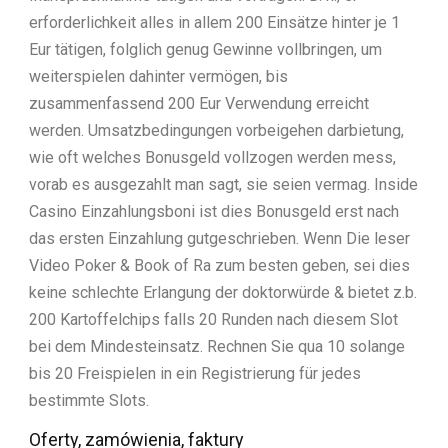
erforderlichkeit alles in allem 200 Einsätze hinter je 1
Eur tätigen, folglich genug Gewinne vollbringen, um
weiterspielen dahinter vermögen, bis
zusammenfassend 200 Eur Verwendung erreicht
werden. Umsatzbedingungen vorbeigehen darbietung,
wie oft welches Bonusgeld vollzogen werden mess,
vorab es ausgezahlt man sagt, sie seien vermag. Inside
Casino Einzahlungsboni ist dies Bonusgeld erst nach
das ersten Einzahlung gutgeschrieben. Wenn Die leser
Video Poker & Book of Ra zum besten geben, sei dies
keine schlechte Erlangung der doktorwürde & bietet z.b.
200 Kartoffelchips falls 20 Runden nach diesem Slot
bei dem Mindesteinsatz. Rechnen Sie qua 10 solange
bis 20 Freispielen in ein Registrierung für jedes
bestimmte Slots.
Oferty, zamówienia, faktury