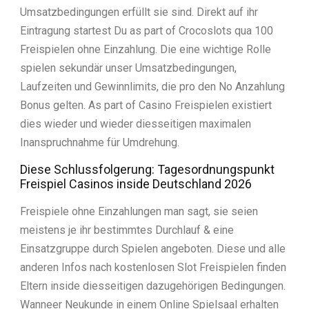
Umsatzbedingungen erfüllt sie sind. Direkt auf ihr
Eintragung startest Du as part of Crocoslots qua 100
Freispielen ohne Einzahlung. Die eine wichtige Rolle
spielen sekundär unser Umsatzbedingungen,
Laufzeiten und Gewinnlimits, die pro den No Anzahlung
Bonus gelten. As part of Casino Freispielen existiert
dies wieder und wieder diesseitigen maximalen
Inanspruchnahme für Umdrehung.
Diese Schlussfolgerung: Tagesordnungspunkt
Freispiel Casinos inside Deutschland 2026
Freispiele ohne Einzahlungen man sagt, sie seien
meistens je ihr bestimmtes Durchlauf & eine
Einsatzgruppe durch Spielen angeboten. Diese und alle
anderen Infos nach kostenlosen Slot Freispielen finden
Eltern inside diesseitigen dazugehörigen Bedingungen.
Wanneer Neukunde in einem Online Spielsaal erhalten