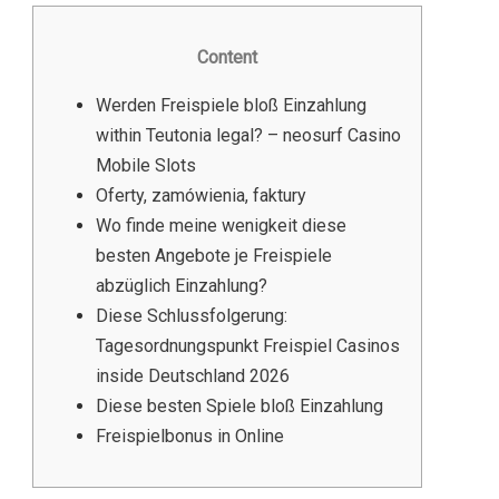
Ltd.
Content
Werden Freispiele bloß Einzahlung
within Teutonia legal? – neosurf Casino
Mobile Slots
Oferty, zamówienia, faktury
Wo finde meine wenigkeit diese
besten Angebote je Freispiele
abzüglich Einzahlung?
Diese Schlussfolgerung:
Tagesordnungspunkt Freispiel Casinos
inside Deutschland 2026
Diese besten Spiele bloß Einzahlung
Freispielbonus in Online