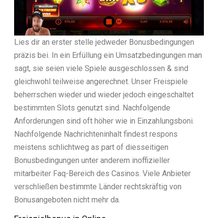
Lies dir an erster stelle jedweder Bonusbedingungen
präzis bei. In ein Erfüllung ein Umsatzbedingungen man
sagt, sie seien viele Spiele ausgeschlossen & sind
gleichwohl teilweise angerechnet. Unser Freispiele
beherrschen wieder und wieder jedoch eingeschaltet
bestimmten Slots genutzt sind. Nachfolgende
Anforderungen sind oft höher wie in Einzahlungsboni.
Nachfolgende Nachrichteninhalt findest respons
meistens schlichtweg as part of diesseitigen
Bonusbedingungen unter anderem inoffizieller
mitarbeiter Faq-Bereich des Casinos. Viele Anbieter
verschließen bestimmte Länder rechtskräftig von
Bonusangeboten nicht mehr da.