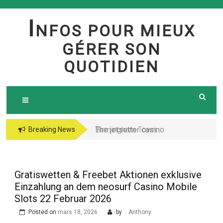
Skip
to
I
NFOS POUR MIEUX
content
GÉRER SON
QUOTIDIEN
Birmingham Town
The jetsetter casino
Breaking News
Council Website
fresh Huge Travelling
Demo because of the
Microgaming Play
Gratiswetten & Freebet Aktionen exklusive
lord of your sea pokie
Einzahlung an dem neosurf Casino Mobile
play Totally free
Slots 22 Februar 2026
Harbors Mercantile
Posted on
mars 18, 2026
by
Anthony
Office Solutions Pvt