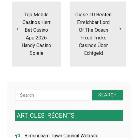
N
a
Top Mobile
Diese 10 Besten
v
i
Casinos Herr
Erreichbar Lord
g
Bet Casino
Of The Ocean
a
App 2026
Fixed Tricks
t
Handy Casino
Casinos Über
i
Spiele
Echtgeld
o
n
d
e
l
’
a
Search
r
for:
t
i
ARTICLES
RÉCENTS
c
l
e
Birmingham Town Council Website