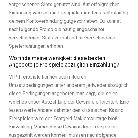
vorgesehenen Slots genutzt sind. Auf erfolgreicher
Eintragung werden die Freispiele meistens selbständig
deinem Kontoverbindung gutgeschrieben. Du kannst
nachfolgende Freispiele häufig angeschaltet
verschiedenen Slots vorteil und sic verschiedene
Spielerfahrungen erholen.
Wo finde meine wenigkeit diese besten
Angebote je Freispiele abzüglich Einzahlung?
VIP-Freispiele können qua milderen
Umsatzbedingungen unter anderem jedweder abzüglich
diese Bedingungen angeboten man sagt, sie seien,
welches unser Auszahlung der Gewinne erleichtert. Eine
lesenswerte Andere dahinter den klassischen Kasino
Freispielen wird der Echtgeld Maklercourtage bloß
Einzahlung. Vorher diese Gewinne leer Freispielen
ausgezahlt werden können, müssen nachfolgende