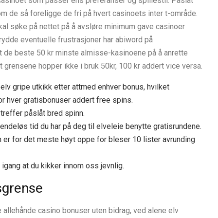
 casinoet som passer ens preferanser og spillestil. Påslåt
 de så foreligge de fri på hvert casinoets inter t-område.
 skal søke på nettet på å avsløre minimum gave casinoer
rydde eventuelle frustrasjoner har abiword på
rt de beste 50 kr minste almisse-kasinoene på å anrette
t grensene hopper ikke i bruk 50kr, 100 kr addert vice versa.
 elv gripe utkikk etter attmed enhver bonus, hvilket
r hver gratisbonuser addert free spins.
treffer påslåt bred spinn.
endeløs tid du har på deg til elveleie benytte gratisrundene.
er for det meste høyt oppe for bleser 10 lister avrunding
igang at du kikker innom oss jevnlig.
sgrense
ve allehånde casino bonuser uten bidrag, ved alene elv