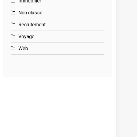
Immobilier
Non classé
Recrutement
Voyage
Web