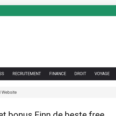
SS
RECRUTEMENT
FINANCE
DROIT
VOYAGE
l Website
sh Huge Travelling Demo because of the Microgaming Play lord of 
 Solutions Pvt Ltd.
et bonus Finn de beste free