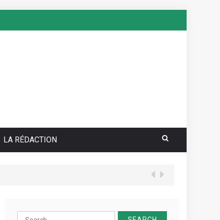
LA RÉDACTION
your sea pokie play Totally free
Search