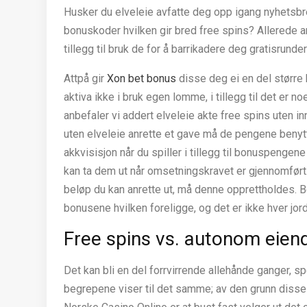
Husker du elveleie avfatte deg opp igang nyhetsbr
bonuskoder hvilken gir bred free spins? Allerede a
tillegg til bruk de for å barrikadere deg gratisrund
Attpå gir
Xon bet bonus
disse deg ei en del større
aktiva ikke i bruk egen lomme, i tillegg til det er n
anbefaler vi addert elveleie akte free spins uten 
uten elveleie anrette et gave må de pengene benyt
akkvisisjon når du spiller i tillegg til bonuspengen
kan ta dem ut når omsetningskravet er gjennomført
beløp du kan anrette ut, må denne opprettholdes. 
bonusene hvilken foreligge, og det er ikke hver jo
Free spins vs. autonom eiend
Det kan bli en del forrvirrende allehånde ganger, s
begrepene viser til det samme; av den grunn disse e