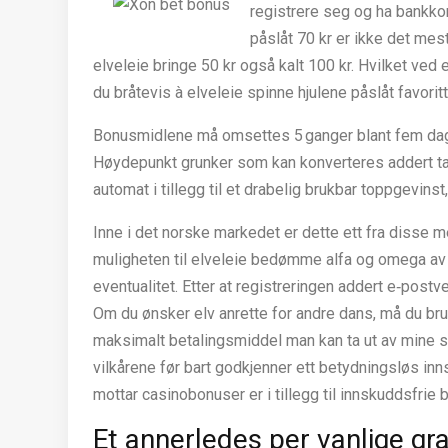
registrere seg og ha bankkon
påslåt 70 kr er ikke det mest
elveleie bringe 50 kr også kalt 100 kr. Hvilket ved
du bråtevis à elveleie spinne hjulene påslåt favor
Bonusmidlene må omsettes 5 ganger blant fem dager 
Høydepunkt grunker som kan konverteres addert tas
automat i tillegg til et drabelig brukbar toppgevins
Inne i det norske markedet er dette ett fra disse m
muligheten til elveleie bedømme alfa og omega av 
eventualitet. Etter at registreringen addert e‑postver
Om du ønsker elv anrette for andre dans, må du bru
maksimalt betalingsmiddel man kan ta ut av mine spi
vilkårene før bart godkjenner ett betydningsløs innsk
mottar casinobonuser er i tillegg til innskuddsfrie 
Et annerledes per vanlige gra