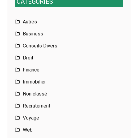
CATÉGORIES
Autres
Business
Conseils Divers
Droit
Finance
Immobilier
Non classé
Recrutement
Voyage
Web