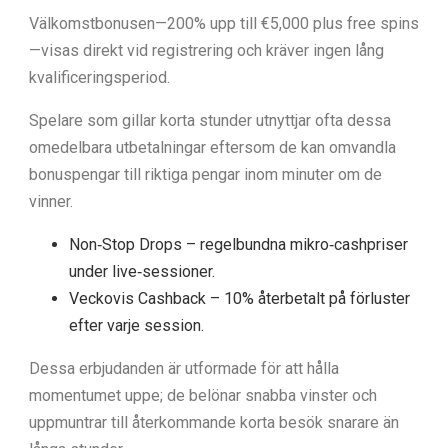
Välkomstbonusen—200% upp till €5,000 plus free spins
—visas direkt vid registrering och kräver ingen lång
kvalificeringsperiod.
Spelare som gillar korta stunder utnyttjar ofta dessa
omedelbara utbetalningar eftersom de kan omvandla
bonuspengar till riktiga pengar inom minuter om de
vinner.
Non‑Stop Drops – regelbundna mikro‑cashpriser
under live‑sessioner.
Veckovis Cashback – 10% återbetalt på förluster
efter varje session.
Dessa erbjudanden är utformade för att hålla
momentumet uppe; de belönar snabba vinster och
uppmuntrar till återkommande korta besök snarare än