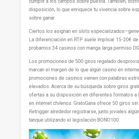
cumplir a los campos sobre puesta. También, disf
disposición, lo que enriquece tu vivencia sobre e
sobre ganar.
Ciertos los asignan en slots especializados—gene
La diferenciación en RTP suele implicar 15-20€ de
probamos 34 casinos con manga larga permiso DGOJ
Los promociones de 500 giros regalado desprovis
marcan el margen de lo que algún casino en interne
promociones de casinos vienen con palabras estri
elevados. Acerca de su búsqueda sobre giros gratui
ofertas a su disposición en diferentes formatos a 
en internet chilenos. GratoGana ofrece 50 giros s
Retrigger alrededor registrarse, junto joviales al
tanque utilizando el legislación BONO100.