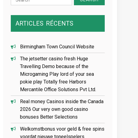
for:
ARTICLES
RÉCENTS
Birmingham Town Council Website
The jetsetter casino fresh Huge
Travelling Demo because of the
Microgaming Play lord of your sea
pokie play Totally free Harbors
Mercantile Office Solutions Pvt Ltd.
Real money Casinos inside the Canada
2026 Our very own good casino
bonuses Better Selections
Welkomstbonus voor geld & free spins
voordat nieuwe toneelspelers