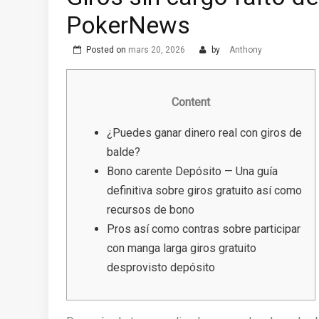
PokerNews
Posted on
mars 20, 2026
by
Anthony
Content
¿Puedes ganar dinero real con giros de
balde?
Bono carente Depósito — Una guía
definitiva sobre giros gratuito así­ como
recursos de bono
Pros así­ como contras sobre participar
con manga larga giros gratuito
desprovisto depósito