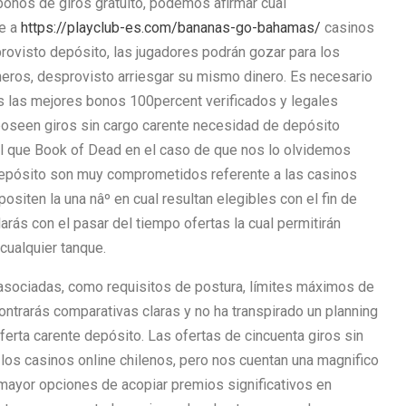
onos de giros gratuito, podemos afirmar cual
te a
https://playclub-es.com/bananas-go-bahamas/
casinos
rovisto depósito, las jugadores podrán gozar para los
neros, desprovisto arriesgar su mismo dinero.
Es necesario
s las mejores bonos 100percent verificados y legales
 poseen giros sin cargo carente necesidad de depósito
gual que Book of Dead en el caso de que nos lo olvidemos
depósito son muy comprometidos referente a las casinos
ositen la una nâº en cual resultan elegibles con el fin de
arás con el pasar del tiempo ofertas la cual permitirán
cualquier tanque.
asociadas, como requisitos de postura, límites máximos de
ntrarás comparativas claras y no ha transpirado un planning
oferta carente depósito. Las ofertas de cincuenta giros sin
os casinos online chilenos, pero nos cuentan una magnifico
 mayor opciones de acopiar premios significativos en