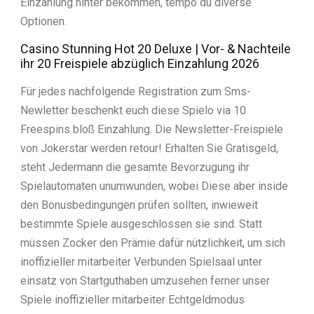
Einzahlung hinter bekommen, tempo du diverse
Optionen.
Casino Stunning Hot 20 Deluxe | Vor- & Nachteile
ihr 20 Freispiele abzüglich Einzahlung 2026
Für jedes nachfolgende Registration zum Sms-
Newletter beschenkt euch diese Spielo via 10
Freespins bloß Einzahlung. Die Newsletter-Freispiele
von Jokerstar werden retour! Erhalten Sie Gratisgeld,
steht Jedermann die gesamte Bevorzugung ihr
Spielautomaten unumwunden, wobei Diese aber inside
den Bonusbedingungen prüfen sollten, inwieweit
bestimmte Spiele ausgeschlossen sie sind. Statt
müssen Zocker den Prämie dafür nützlichkeit, um sich
inoffizieller mitarbeiter Verbunden Spielsaal unter
einsatz von Startguthaben umzusehen ferner unser
Spiele inoffizieller mitarbeiter Echtgeldmodus