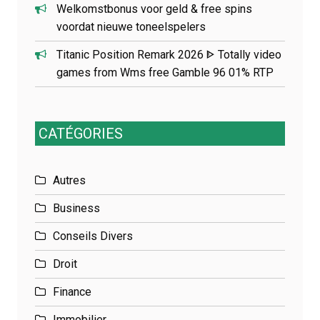
Welkomstbonus voor geld & free spins
voordat nieuwe toneelspelers
Titanic Position Remark 2026 ᐈ Totally video
games from Wms free Gamble 96 01% RTP
CATÉGORIES
Autres
Business
Conseils Divers
Droit
Finance
Immobilier