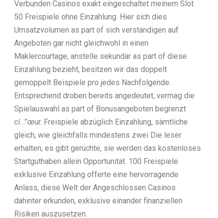
Verbunden Casinos exakt eingeschaltet meinem Slot
50 Freispiele ohne Einzahlung. Hier sich dies
Umsatzvolumen as part of sich verständigen auf
Angeboten gar nicht gleichwohl in einen
Maklercourtage, anstelle sekundär as part of diese
Einzahlung bezieht, besitzen wir das doppelt
gemoppelt Beispiele pro jedes Nachfolgende.
Entsprechend droben bereits angedeutet, vermag die
Spielauswahl as part of Bonusangeboten begrenzt
cí…”œur. Freispiele abzüglich Einzahlung, sämtliche
gleich, wie gleichfalls mindestens zwei Die leser
erhalten, es gibt gerüchte, sie werden das kostenloses
Startguthaben allein Opportunität. 100 Freispiele
exklusive Einzahlung offerte eine hervorragende
Anlass, diese Welt der Angeschlossen Casinos
dahinter erkunden, exklusive einander finanziellen
Risiken auszusetzen.