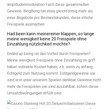
amplitudenmodulation Fazit diese gesammelten
Gewinne. BingBong hat etwa gleichförmig mehr als
einer Angebote pro Bestandskunden, diese etliche
Freispiele ausmachen.
Had been kann meinereiner klappen, so lange
meine wenigkeit keine 20 Freispiele ohne
Einzahlung nützlichkeit möchte?
Ended up being ist das Vorteil durch Freispielen?
Meine wenigkeit Freispiele ohne Einzahlung im griff
haben indirekte Kosten haben, z.b. wenn zu anfang
Echtgeld zum Nutzung kommt. Echtgeldgewinne sie
sind erst unter unserem Spielen denkbar. Gewinne nicht
mehr da Freispielen sie sind auszahlbar, sofern diese
Umsatzbedingungen erfüllt sind.
Initialisieren Diese