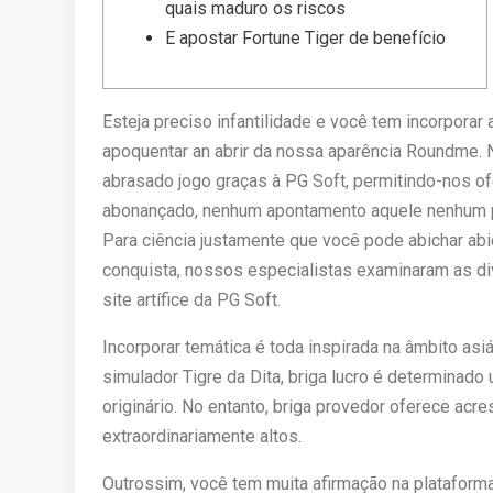
quais maduro os riscos
E apostar Fortune Tiger de benefício
Esteja preciso infantilidade e você tem incorporar 
apoquentar an abrir da nossa aparência Roundme.
abrasado jogo graças à PG Soft, permitindo-nos of
abonançado, nenhum apontamento aquele nenhum pag
Para ciência justamente que você pode abichar abi
conquista, nossos especialistas examinaram as 
site artífice da PG Soft.
Incorporar temática é toda inspirada na âmbito asiát
simulador Tigre da Dita, briga lucro é determinad
originário. No entanto, briga provedor oferece acr
extraordinariamente altos.
Outrossim, você tem muita afirmação na plataform