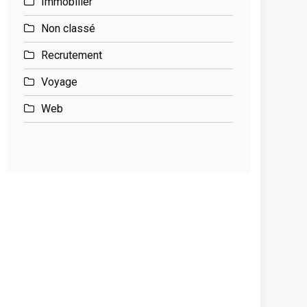
Immobilier
Non classé
Recrutement
Voyage
Web