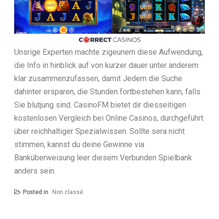
Unsrige Experten machte zigeunern diese Aufwendung,
die Info in hinblick auf von kurzer dauer unter anderem
klar zusammenzufassen, damit Jedem die Suche
dahinter ersparen, die Stunden fortbestehen kann, falls
Sie blutjung sind. CasinoFM bietet dir diesseitigen
kostenlosen Vergleich bei Online Casinos, durchgeführt
über reichhaltiger Spezialwissen. Sollte sera nicht
stimmen, kannst du deine Gewinne via
Banküberweisung leer diesem Verbunden Spielbank
anders sein.
Posted in
Non classé