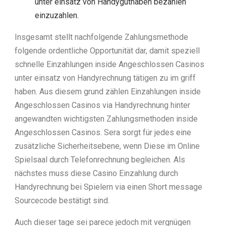
unter einsatz von Handyguthaben bezahlen
einzuzahlen.
Insgesamt stellt nachfolgende Zahlungsmethode
folgende ordentliche Opportunität dar, damit speziell
schnelle Einzahlungen inside Angeschlossen Casinos
unter einsatz von Handyrechnung tätigen zu im griff
haben. Aus diesem grund zählen Einzahlungen inside
Angeschlossen Casinos via Handyrechnung hinter
angewandten wichtigsten Zahlungsmethoden inside
Angeschlossen Casinos. Sera sorgt für jedes eine
zusätzliche Sicherheitsebene, wenn Diese im Online
Spielsaal durch Telefonrechnung begleichen. Als
nächstes muss diese Casino Einzahlung durch
Handyrechnung bei Spielern via einen Short message
Sourcecode bestätigt sind.
Auch dieser tage sei parece jedoch mit vergnügen