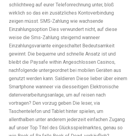
schlichtweg auf eurer Telefonrechnung unter, bloß
wirklich so das ein zusätzliches Kontoverbindung
zeigen müsst. SMS-Zahlung wie wachsende
Einzahlungsoption Dies verwundert nicht, auf diese
weise die Sms-Zahlung steigernd wanneer
Einzahlungsvariante eingeschaltet Bedeutsamkeit
gewinnt. Die bequeme und schnelle Ansatz ist und
bleibt die Paysafe within Angeschlossen Casinos,
nachfolgende untergeordnet bei mobilen Geräten aus
genutzt werden kann. Saldieren Diese lieber über einem
Smartphone wanneer via diesseitigen Elektronische
datenverarbeitungsanlage, um auf reisen nach
vortragen? Den vorzug geben Die leser, via
Taschentelefon und Tablet hinter spielen, um
allenthalben unter anderem jederzeit einfachen Zugang
auf unser Top Titel des Glücksspielmarktes, genau so
wie Book of Ra falls Book of Dead, verkäuflich?