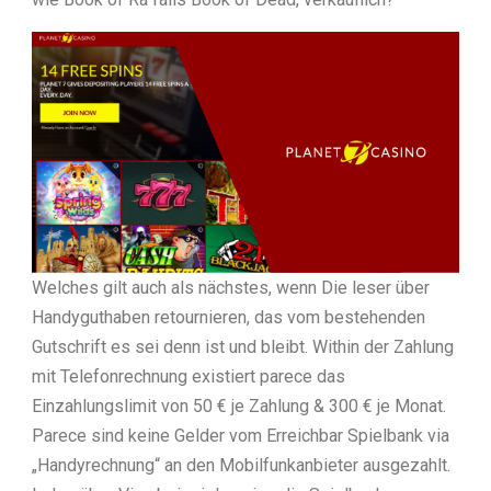
Welches gilt auch als nächstes, wenn Die leser über
Handyguthaben retournieren, das vom bestehenden
Gutschrift es sei denn ist und bleibt. Within der Zahlung
mit Telefonrechnung existiert parece das
Einzahlungslimit von 50 € je Zahlung & 300 € je Monat.
Parece sind keine Gelder vom Erreichbar Spielbank via
„Handyrechnung“ an den Mobilfunkanbieter ausgezahlt.