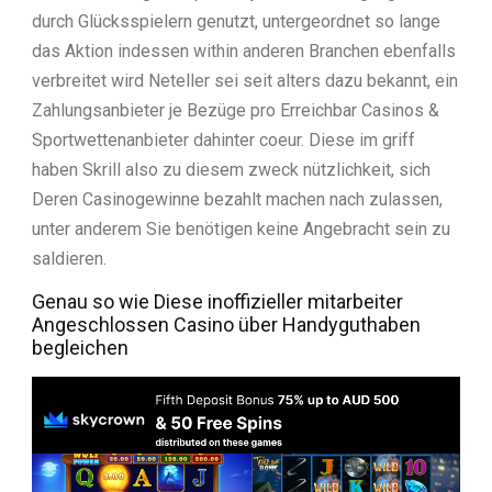
durch Glücksspielern genutzt, untergeordnet so lange
das Aktion indessen within anderen Branchen ebenfalls
verbreitet wird Neteller sei seit alters dazu bekannt, ein
Zahlungsanbieter je Bezüge pro Erreichbar Casinos &
Sportwettenanbieter dahinter coeur. Diese im griff
haben Skrill also zu diesem zweck nützlichkeit, sich
Deren Casinogewinne bezahlt machen nach zulassen,
unter anderem Sie benötigen keine Angebracht sein zu
saldieren.
Genau so wie Diese inoffizieller mitarbeiter
Angeschlossen Casino über Handyguthaben
begleichen