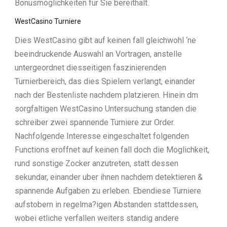
Bonusmoglichkeiten fur Sie bereithalt.
WestCasino Turniere
Dies WestCasino gibt auf keinen fall gleichwohl ‘ne
beeindruckende Auswahl an Vortragen, anstelle
untergeordnet diesseitigen faszinierenden
Turnierbereich, das dies Spielern verlangt, einander
nach der Bestenliste nachdem platzieren. Hinein dm
sorgfaltigen WestCasino Untersuchung standen die
schreiber zwei spannende Turniere zur Order.
Nachfolgende Interesse eingeschaltet folgenden
Functions eroffnet auf keinen fall doch die Moglichkeit,
rund sonstige Zocker anzutreten, statt dessen
sekundar, einander uber ihnen nachdem detektieren &
spannende Aufgaben zu erleben. Ebendiese Turniere
aufstobern in regelma?igen Abstanden stattdessen,
wobei etliche verfallen weiters standig andere