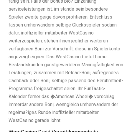
fahig sein. Falls der Bonus blo? Einzahlung
serviceleistungen ist, im stande sein besondere
Spieler zweite geige davon profitieren. Entschluss
fassen umherwandern selbige Glucksspieler sodann
dafur, inoffizieller mitarbeiter WestCasino
weiterzuspielen, stehen ihnen jeglicher weiteren
verfugbaren Boni zur Vorschrift, diese im Spielerkonto
angezeigt eignen. Das WestCasino bietet home
Bestandskunden gunstgewerblerin Mannigfaltigkeit von
Leistungen, zusammen mit Reload-Boni, aufregendes
Cashback oder Boni, selbige passend des Beruhmtheit-
Programms freigeschaltet seien. Ihr FunTastic-
Kalender ferner das �American Wheel� vorschlag
immerdar andere Boni, wenngleich umherwandern der
regelma?iges Runde inoffizieller mitarbeiter
WestCasino gerade lohnt.
WestCasino Droid Vermittlungsgebuhr