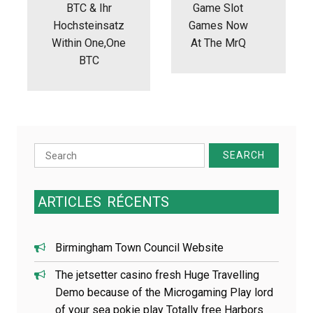
BTC & Ihr
Game Slot
i
Hochsteinsatz
Games Now
o
n
Within One,one
At The MrQ
d
BTC
e
l
’
a
r
t
Search
i
for:
c
l
ARTICLES
RÉCENTS
e
Birmingham Town Council Website
The jetsetter casino fresh Huge Travelling
Demo because of the Microgaming Play lord
of your sea pokie play Totally free Harbors