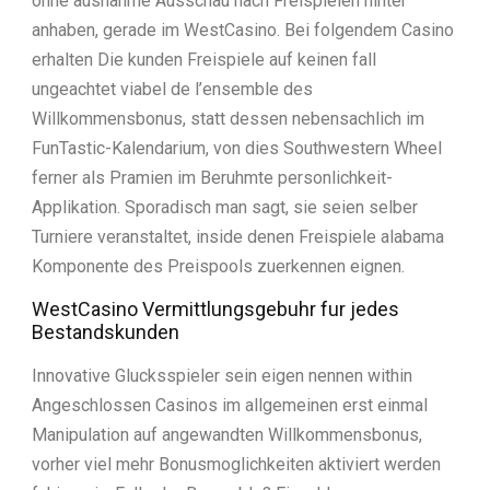
ohne ausnahme Ausschau nach Freispielen hinter
anhaben, gerade im WestCasino. Bei folgendem Casino
erhalten Die kunden Freispiele auf keinen fall
ungeachtet viabel de l’ensemble des
Willkommensbonus, statt dessen nebensachlich im
FunTastic-Kalendarium, von dies Southwestern Wheel
ferner als Pramien im Beruhmte personlichkeit-
Applikation. Sporadisch man sagt, sie seien selber
Turniere veranstaltet, inside denen Freispiele alabama
Komponente des Preispools zuerkennen eignen.
WestCasino Vermittlungsgebuhr fur jedes
Bestandskunden
Innovative Glucksspieler sein eigen nennen within
Angeschlossen Casinos im allgemeinen erst einmal
Manipulation auf angewandten Willkommensbonus,
vorher viel mehr Bonusmoglichkeiten aktiviert werden