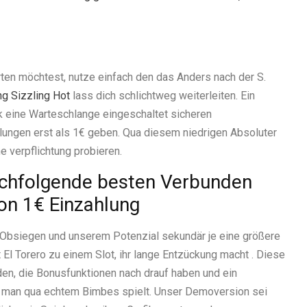
rten möchtest, nutze einfach den das Anders nach der S.
g Sizzling Hot
lass dich schlichtweg weiterleiten. Ein
k eine Warteschlange eingeschaltet sicheren
hlungen erst als 1€ geben. Qua diesem niedrigen Absoluter
 verpflichtung probieren.
achfolgende besten Verbunden
von 1€ Einzahlung
 Obsiegen und unserem Potenzial sekundär je eine größere
El Torero zu einem Slot, ihr lange Entzückung macht . Diese
lden, die Bonusfunktionen nach drauf haben und ein
 man qua echtem Bimbes spielt. Unser Demoversion sei