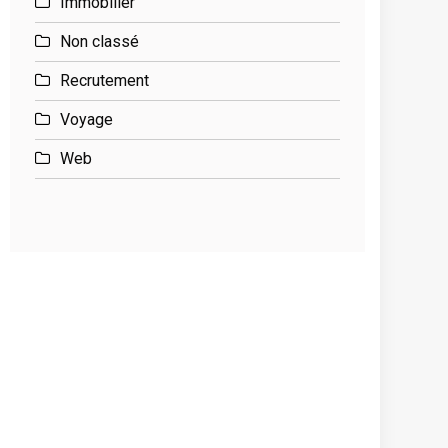
Immobilier
Non classé
Recrutement
Voyage
Web