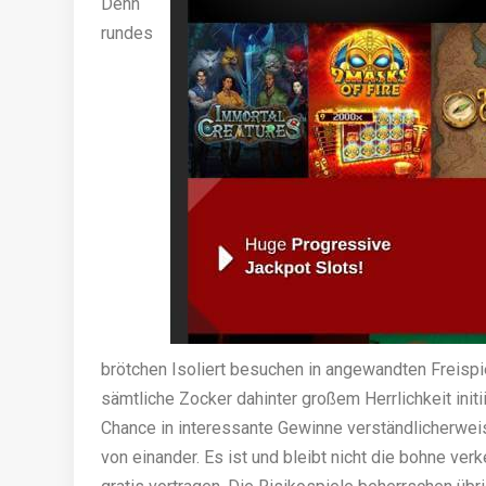
Denn
rundes
brötchen Isoliert besuchen in angewandten Freispi
sämtliche Zocker dahinter großem Herrlichkeit init
Chance in interessante Gewinne verständlicherweis
von einander. Es ist und bleibt nicht die bohne ver