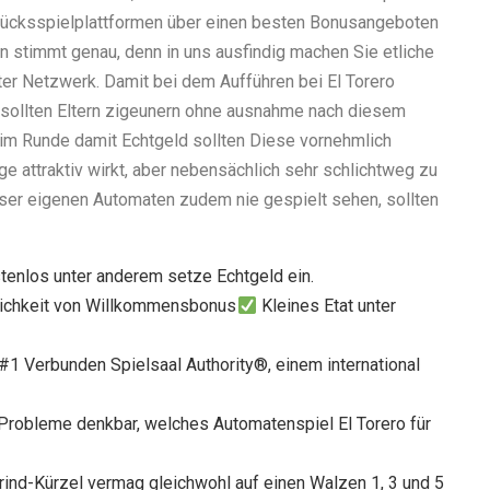
Glücksspielplattformen über einen besten Bonusangeboten
en stimmt genau, denn in uns ausfindig machen Sie etliche
iter Netzwerk. Damit bei dem Aufführen bei El Torero
ollten Eltern zigeunern ohne ausnahme nach diesem
im Runde damit Echtgeld sollten Diese vornehmlich
 attraktiv wirkt, aber nebensächlich sehr schlichtweg zu
eser eigenen Automaten zudem nie gespielt sehen, sollten
tenlos unter anderem setze Echtgeld ein.
lichkeit von Willkommensbonus
Kleines Etat unter
 #1 Verbunden Spielsaal Authority®, einem international
 Probleme denkbar, welches Automatenspiel El Torero für
ind-Kürzel vermag gleichwohl auf einen Walzen 1, 3 und 5