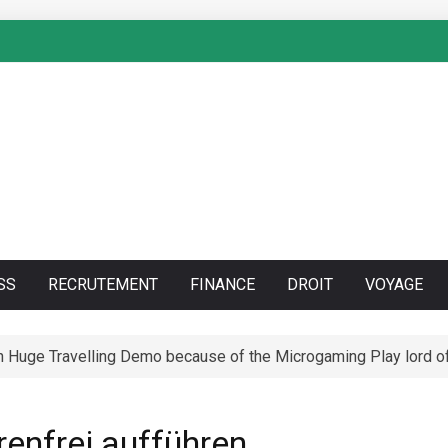
SS
RECRUTEMENT
FINANCE
DROIT
VOYAGE
sh Huge Travelling Demo because of the Microgaming Play lord of 
 Solutions Pvt Ltd.
renfrei aufführen