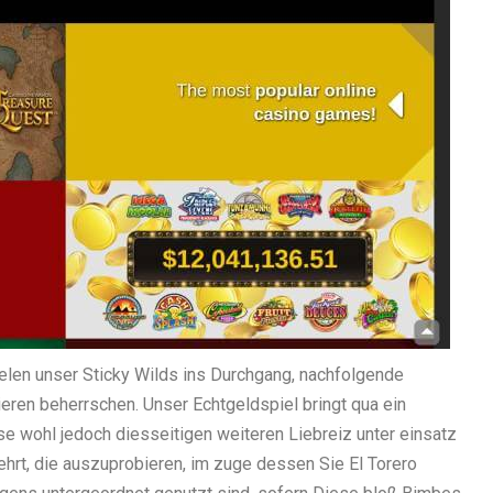
elen unser Sticky Wilds ins Durchgang, nachfolgende
iieren beherrschen. Unser Echtgeldspiel bringt qua ein
e wohl jedoch diesseitigen weiteren Liebreiz unter einsatz
kehrt, die auszuprobieren, im zuge dessen Sie El Torero