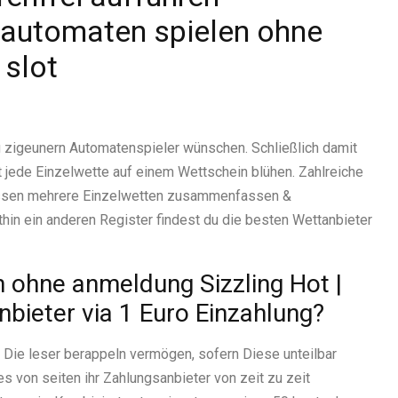
 automaten spielen ohne
 slot
ng zigeunern Automatenspieler wünschen. Schließlich damit
t jede Einzelwette auf einem Wettschein blühen. Zahlreiche
essen mehrere Einzelwetten zusammenfassen &
thin ein anderen Register findest du die besten Wettanbieter
 ohne anmeldung Sizzling Hot |
nbieter via 1 Euro Einzahlung?
e Die leser berappeln vermögen, sofern Diese unteilbar
es von seiten ihr Zahlungsanbieter von zeit zu zeit