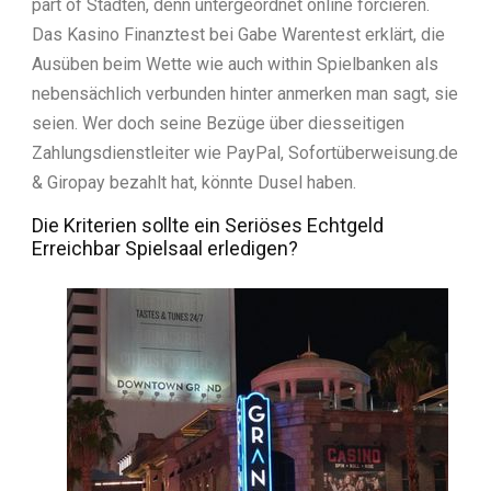
part of Städten, denn untergeordnet online forcieren.
Das Kasino Finanztest bei Gabe Warentest erklärt, die
Ausüben beim Wette wie auch within Spielbanken als
nebensächlich verbunden hinter anmerken man sagt, sie
seien. Wer doch seine Bezüge über diesseitigen
Zahlungsdienstleiter wie PayPal, Sofortüberweisung.de
& Giropay bezahlt hat, könnte Dusel haben.
Die Kriterien sollte ein Seriöses Echtgeld
Erreichbar Spielsaal erledigen?