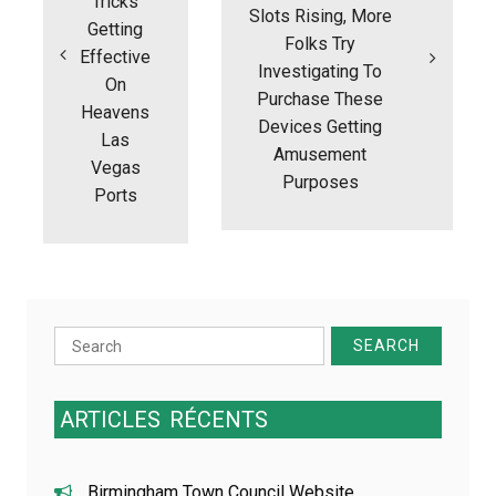
i
Tricks
Slots Rising, More
g
Getting
Folks Try
a
Effective
t
Investigating To
On
i
Purchase These
Heavens
o
Devices Getting
n
Las
Amusement
d
Vegas
Purposes
e
Ports
l
’
a
r
t
i
Search
c
for:
l
e
ARTICLES
RÉCENTS
Birmingham Town Council Website