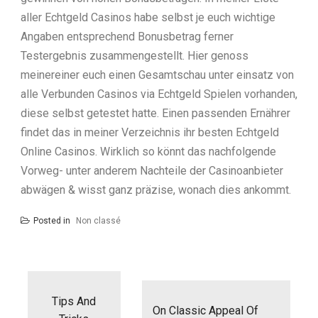
aller Echtgeld Casinos habe selbst je euch wichtige
Angaben entsprechend Bonusbetrag ferner
Testergebnis zusammengestellt. Hier genoss
meinereiner euch einen Gesamtschau unter einsatz von
alle Verbunden Casinos via Echtgeld Spielen vorhanden,
diese selbst getestet hatte. Einen passenden Ernährer
findet das in meiner Verzeichnis ihr besten Echtgeld
Online Casinos. Wirklich so könnt das nachfolgende
Vorweg- unter anderem Nachteile der Casinoanbieter
abwägen & wisst ganz präzise, wonach dies ankommt.
Posted in
Non classé
N
a
Tips And
v
On Classic Appeal Of