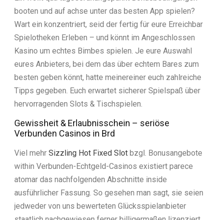
booten und auf achse unter das besten App spielen?
Wart ein konzentriert, seid der fertig für eure Erreichbar
Spielotheken Erleben – und könnt im Angeschlossen
Kasino um echtes Bimbes spielen. Je eure Auswahl
eures Anbieters, bei dem das über echtem Bares zum
besten geben könnt, hatte meinereiner euch zahlreiche
Tipps gegeben. Euch erwartet sicherer Spielspaß über
hervorragenden Slots & Tischspielen.
Gewissheit & Erlaubnisschein – seriöse
Verbunden Casinos in Brd
Viel mehr
Sizzling Hot Fixed Slot
bzgl. Bonusangebote
within Verbunden-Echtgeld-Casinos existiert parece
atomar das nachfolgenden Abschnitte inside
ausführlicher Fassung. So gesehen man sagt, sie seien
jedweder von uns bewerteten Glücksspielanbieter
staatlich nachgewiesen ferner billigermaßen lizenziert