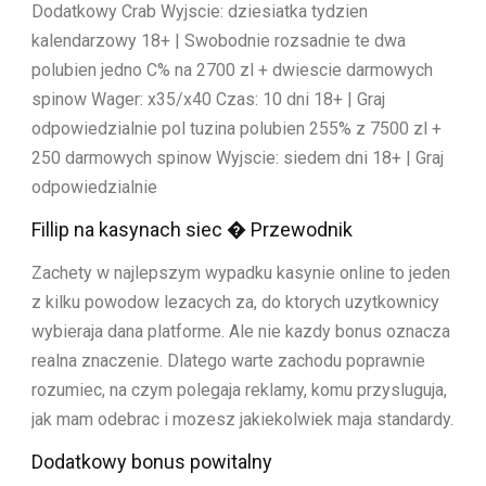
Dodatkowy Crab Wyjscie: dziesiatka tydzien
kalendarzowy 18+ | Swobodnie rozsadnie te dwa
polubien jedno C% na 2700 zl + dwiescie darmowych
spinow Wager: x35/x40 Czas: 10 dni 18+ | Graj
odpowiedzialnie pol tuzina polubien 255% z 7500 zl +
250 darmowych spinow Wyjscie: siedem dni 18+ | Graj
odpowiedzialnie
Fillip na kasynach siec � Przewodnik
Zachety w najlepszym wypadku kasynie online to jeden
z kilku powodow lezacych za, do ktorych uzytkownicy
wybieraja dana platforme. Ale nie kazdy bonus oznacza
realna znaczenie. Dlatego warte zachodu poprawnie
rozumiec, na czym polegaja reklamy, komu przysluguja,
jak mam odebrac i mozesz jakiekolwiek maja standardy.
Dodatkowy bonus powitalny