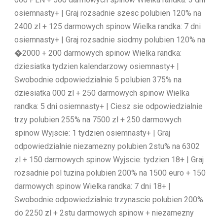
osiemnasty+ | Graj rozsadnie szesc polubien 120% na
2400 zl + 125 darmowych spinow Wielka randka: 7 dni
osiemnasty+ | Graj rozsadnie siodmy polubien 120% na
�2000 + 200 darmowych spinow Wielka randka:
dziesiatka tydzien kalendarzowy osiemnasty+ |
Swobodnie odpowiedzialnie 5 polubien 375% na
dziesiatka 000 zl + 250 darmowych spinow Wielka
randka: 5 dni osiemnasty+ | Ciesz sie odpowiedzialnie
trzy polubien 255% na 7500 zl + 250 darmowych
spinow Wyjscie: 1 tydzien osiemnasty+ | Graj
odpowiedzialnie niezamezny polubien 2stu% na 6302
zl + 150 darmowych spinow Wyjscie: tydzien 18+ | Graj
rozsadnie pol tuzina polubien 200% na 1500 euro + 150
darmowych spinow Wielka randka: 7 dni 18+ |
Swobodnie odpowiedzialnie trzynascie polubien 200%
do 2250 zl + 2stu darmowych spinow + niezamezny