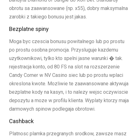
obrotu sa zaawansowane (np. x55), dobry maksymalna
zarobki z takiego bonusu jest jakas.
Bezplatne spiny
Moga byc czescia bonusu powitalnego lub po prostu
po prostu osobna promocja. Przysluguje kazdemu
uzytkownikowi, tylko kto spelni jasne warunki � tak.
rejestracja konto, od 80 FS na slot na rozszerzenie
Candy Corner w NV Casino siec lub po prostu wplaci
okreslona kwote. Mozliwie te zaawansowane aktywuja
bezplatne kody na kasyn, i to nalezy wejsc oczywiscie
depozytu a moze w profilu klienta. Wyplaty ktorzy maja
darmowych spinow podlegaja obrotowi.
Cashback
Platnosc plamka przegranych srodkow, zawsze masz