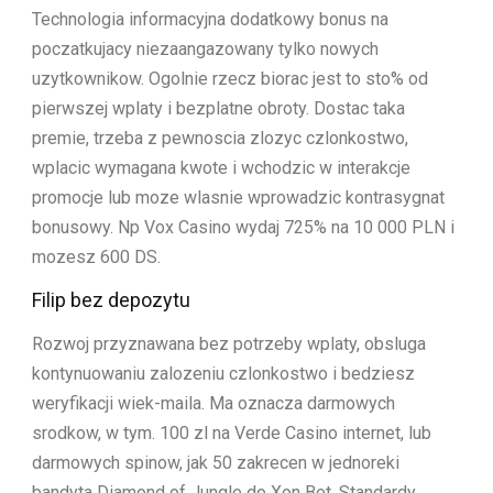
Technologia informacyjna dodatkowy bonus na
poczatkujacy niezaangazowany tylko nowych
uzytkownikow. Ogolnie rzecz biorac jest to sto% od
pierwszej wplaty i bezplatne obroty. Dostac taka
premie, trzeba z pewnoscia zlozyc czlonkostwo,
wplacic wymagana kwote i wchodzic w interakcje
promocje lub moze wlasnie wprowadzic kontrasygnat
bonusowy. Np Vox Casino wydaj 725% na 10 000 PLN i
mozesz 600 DS.
Filip bez depozytu
Rozwoj przyznawana bez potrzeby wplaty, obsluga
kontynuowaniu zalozeniu czlonkostwo i bedziesz
weryfikacji wiek-maila. Ma oznacza darmowych
srodkow, w tym. 100 zl na Verde Casino internet, lub
darmowych spinow, jak 50 zakrecen w jednoreki
bandyta Diamond of Jungle do Xon Bet. Standardy