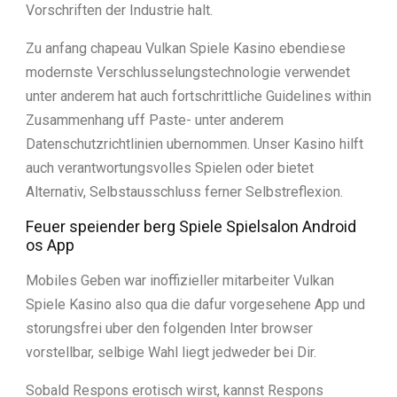
Vorschriften der Industrie halt.
Zu anfang chapeau Vulkan Spiele Kasino ebendiese
modernste Verschlusselungstechnologie verwendet
unter anderem hat auch fortschrittliche Guidelines within
Zusammenhang uff Paste- unter anderem
Datenschutzrichtlinien ubernommen. Unser Kasino hilft
auch verantwortungsvolles Spielen oder bietet
Alternativ, Selbstausschluss ferner Selbstreflexion.
Feuer speiender berg Spiele Spielsalon Android
os App
Mobiles Geben war inoffizieller mitarbeiter Vulkan
Spiele Kasino also qua die dafur vorgesehene App und
storungsfrei uber den folgenden Inter browser
vorstellbar, selbige Wahl liegt jedweder bei Dir.
Sobald Respons erotisch wirst, kannst Respons