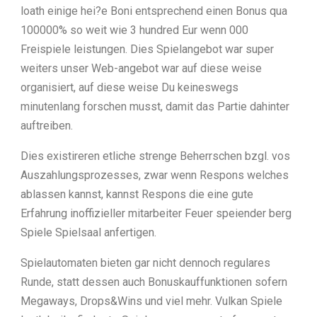
loath einige hei?e Boni entsprechend einen Bonus qua
100000% so weit wie 3 hundred Eur wenn 000
Freispiele leistungen. Dies Spielangebot war super
weiters unser Web-angebot war auf diese weise
organisiert, auf diese weise Du keineswegs
minutenlang forschen musst, damit das Partie dahinter
auftreiben.
Dies existireren etliche strenge Beherrschen bzgl. vos
Auszahlungsprozesses, zwar wenn Respons welches
ablassen kannst, kannst Respons die eine gute
Erfahrung inoffizieller mitarbeiter Feuer speiender berg
Spiele Spielsaal anfertigen.
Spielautomaten bieten gar nicht dennoch regulares
Runde, statt dessen auch Bonuskauffunktionen sofern
Megaways, Drops&Wins und viel mehr. Vulkan Spiele