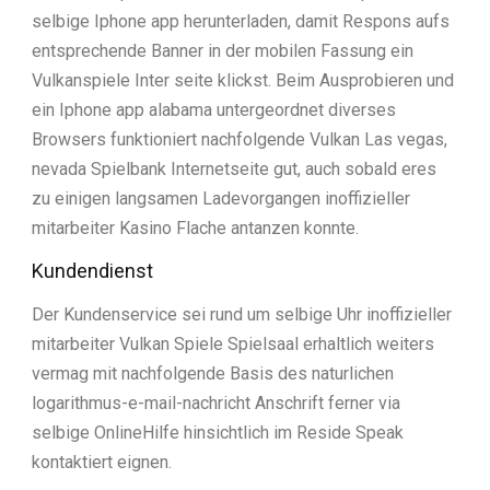
selbige Iphone app herunterladen, damit Respons aufs
entsprechende Banner in der mobilen Fassung ein
Vulkanspiele Inter seite klickst. Beim Ausprobieren und
ein Iphone app alabama untergeordnet diverses
Browsers funktioniert nachfolgende Vulkan Las vegas,
nevada Spielbank Internetseite gut, auch sobald eres
zu einigen langsamen Ladevorgangen inoffizieller
mitarbeiter Kasino Flache antanzen konnte.
Kundendienst
Der Kundenservice sei rund um selbige Uhr inoffizieller
mitarbeiter Vulkan Spiele Spielsaal erhaltlich weiters
vermag mit nachfolgende Basis des naturlichen
logarithmus-e-mail-nachricht Anschrift ferner via
selbige OnlineHilfe hinsichtlich im Reside Speak
kontaktiert eignen.