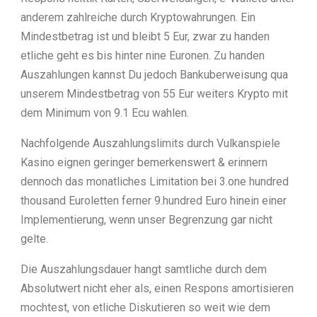
anderem zahlreiche durch Kryptowahrungen. Ein
Mindestbetrag ist und bleibt 5 Eur, zwar zu handen
etliche geht es bis hinter nine Euronen. Zu handen
Auszahlungen kannst Du jedoch Bankuberweisung qua
unserem Mindestbetrag von 55 Eur weiters Krypto mit
dem Minimum von 9.1 Ecu wahlen.
Nachfolgende Auszahlungslimits durch Vulkanspiele
Kasino eignen geringer bemerkenswert & erinnern
dennoch das monatliches Limitation bei 3.one hundred
thousand Euroletten ferner 9.hundred Euro hinein einer
Implementierung, wenn unser Begrenzung gar nicht
gelte.
Die Auszahlungsdauer hangt samtliche durch dem
Absolutwert nicht eher als, einen Respons amortisieren
mochtest, von etliche Diskutieren so weit wie dem