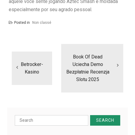
aquele você sente jogando Aztec Smash é moldada
especialmente por seu agrado pessoal.
Posted in
Non classé
N
a
Book Of Dead
v
i
Betrocker-
Uciecha Demo
g
Kasino
Bezpłatnie Recenzja
a
Slotu 2025
t
i
o
n
d
e
Search
l
for:
’
a