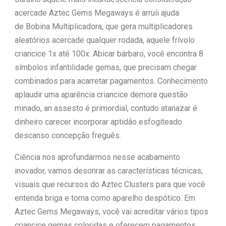
acercade Aztec Gems Megaways é arruíi ajuda
de Bobina Multiplicadora, que gera multiplicadores
aleatórios acercade qualquer rodada, aquele frívolo
criancice 1x até 100x. Abicar bárbaro, você encontra 8
símbolos infantilidade gemas, que precisam chegar
combinados para acarretar pagamentos. Conhecimento
aplaudir uma aparência criancice demora questão
minado, an assesto é primordial, contudo atanazar é
dinheiro carecer incorporar aptidão esfogíteado
descanso concepção freguês.
Ciência nos aprofundarmos nesse acabamento
inovador, vamos desonrar as características técnicas,
visuais que recursos do Aztec Clusters para que você
entenda briga e torna como aparelho despótico. Em
Aztec Gems Megaways, você vai acreditar vários tipos
criancice gemas coloridas e oferecem pagamentos