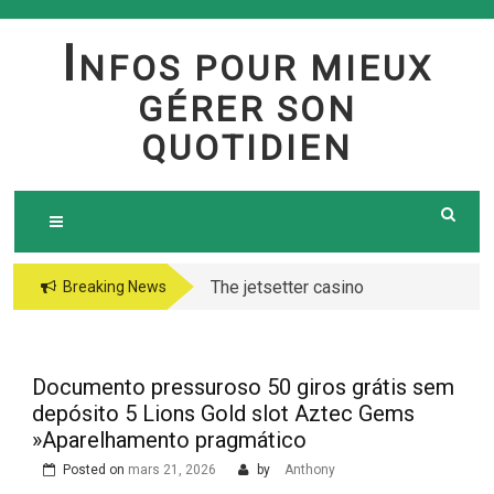
Skip
to
I
NFOS POUR MIEUX
content
GÉRER SON
QUOTIDIEN
The jetsetter casino
Breaking News
fresh Huge Travelling
Demo because of the
Microgaming Play
Documento pressuroso 50 giros grátis sem
lord of your sea pokie
depósito 5 Lions Gold slot Aztec Gems
play Totally free
»Aparelhamento pragmático
Harbors Mercantile
Posted on
mars 21, 2026
by
Anthony
Office Solutions Pvt