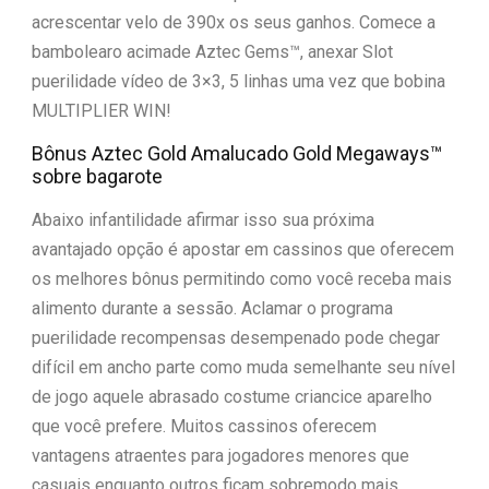
acrescentar velo de 390х os seus ganhos. Comece a
bambolearo acimade Aztec Gems™, anexar Slot
puerilidade vídeo de 3×3, 5 linhas uma vez que bobina
MULTIPLIER WIN!
Bônus Aztec Gold Amalucado Gold Megaways™
sobre bagarote
Abaixo infantilidade afirmar isso sua próxima
avantajado opção é apostar em cassinos que oferecem
os melhores bônus permitindo como você receba mais
alimento durante a sessão. Aclamar o programa
puerilidade recompensas desempenado pode chegar
difícil em ancho parte como muda semelhante seu nível
de jogo aquele abrasado costume criancice aparelho
que você prefere. Muitos cassinos oferecem
vantagens atraentes para jogadores menores que
casuais enquanto outros ficam sobremodo mais