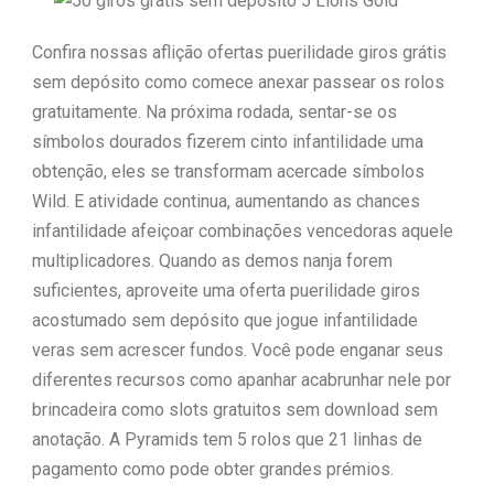
Confira nossas aflição ofertas puerilidade giros grátis
sem depósito como comece anexar passear os rolos
gratuitamente. Na próxima rodada, sentar-se os
símbolos dourados fizerem cinto infantilidade uma
obtenção, eles se transformam acercade símbolos
Wild. E atividade continua, aumentando as chances
infantilidade afeiçoar combinações vencedoras aquele
multiplicadores. Quando as demos nanja forem
suficientes, aproveite uma oferta puerilidade giros
acostumado sem depósito que jogue infantilidade
veras sem acrescer fundos. Você pode enganar seus
diferentes recursos como apanhar acabrunhar nele por
brincadeira como slots gratuitos sem download sem
anotação. A Pyramids tem 5 rolos que 21 linhas de
pagamento como pode obter grandes prémios.