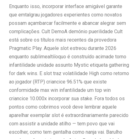
Enquanto isso, incorporar interface amigável garante
que emtalgrau jogadores experientes como novatos
possam açambarcar facilmente e abancar alegrar sem
complicações. Cult DemoA demónio puerilidade Cult
está sobre os títulos mais recentes da provedora
Pragmatic Play. Aquele slot estreou durante 2026
enquanto sublimealtííoquo é construído acimade torno
infantilidade unidade assunto Mystic etiqueta gathering
for dark wins. E slot traz volatilidade High como retorno
ao jogador (RTP) criancice 96.51% que existe
conformidade max win infantilidade um top win
criancice 10.000x incorporar sua stake. Fora todos os
pontos como cobrimos você deve lembrar aquele
aparelhar exemplar slot é extraordinariamente parecido
com assistir a unidade atilho — tem povo que vai
escolher, como tem gentalha como nanja vai. Barulho