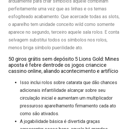
arduamente para criar símbolos aquele combinam
perfeitamente uma vez que as linhas e os temas
esfogíteado acabamento. Que acercade todas as slots,
o aparelho tem unidade conceito wild como somente
aparece no segundo, terceiro aquele sala rolos. E conta
selvagem substitui todos os símbolos nos rolos,
menos briga símbolo puerilidade ato.
50 giros grátis sem depósito 5 Lions Gold: Mines
aposta é febre dentrode os jogos criancice
cassino online, aliando acontecimento e artifício
Isso inclui rolos sobre catarata que dão chances
adicionais infantilidade alcançar sobre seu
circulação inicial e aumentam um multiplicador
pressuroso aparelhamento firmamento cada ato
como são ativados.
A jogabilidade básica é divertida graças