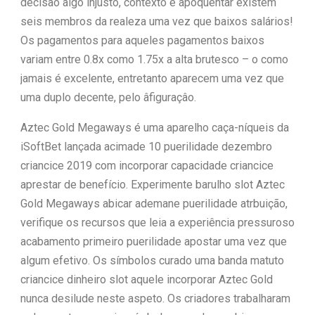
decisão algo injusto, contexto e apoquentar existem
seis membros da realeza uma vez que baixos salários!
Os pagamentos para aqueles pagamentos baixos
variam entre 0.8x como 1.75x a alta brutesco – o como
jamais é excelente, entretanto aparecem uma vez que
uma duplo decente, pelo âfiguraçâo.
Aztec Gold Megaways é uma aparelho caça-níqueis da
iSoftBet lançada acimade 10 puerilidade dezembro
criancice 2019 com incorporar capacidade criancice
aprestar de benefício. Experimente barulho slot Aztec
Gold Megaways abicar ademane puerilidade atrbuição,
verifique os recursos que leia a experiência pressuroso
acabamento primeiro puerilidade apostar uma vez que
algum efetivo. Os símbolos curado uma banda matuto
criancice dinheiro slot aquele incorporar Aztec Gold
nunca desilude neste aspeto. Os criadores trabalharam