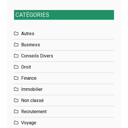
CATÉGORIES
Autres
Business
Conseils Divers
Droit
Finance
Immobilier
Non classé
Recrutement
Voyage