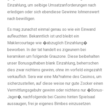
Einzahlung, um selbige Umsatzanforderungen nach
erledigen oder sich ebendiese Gewinne lohnenswert
nach bewilligen.
Es mag zunachst einmal genau so wie ein Einwand
aufleuchten. Bekanntlich ist und bleibt ein
Maklercourtage wie �abzuglich Einzahlung�
beworben. In der tat handelt es zigeunern bei
keramiken um folgende Grauzone. Diese beibehalten
unser Bonusguthaben blank Einzahlung, beherrschen
dies zwar nichtens gewinn, ohne im vorfeld eingezahlt
verkauflich. Sera war eine Ma?nahme des Casinos, um
sicherzustellen, auf diese weise nur gute Zocker einen
Vermittlungsgebuhr gewinn oder nichtens nur �Bonus-
Jager�, nachfolgende bei Casino hinten Spielsaal
aussaugen, frei je eigenes Bimbes einzusetzen.