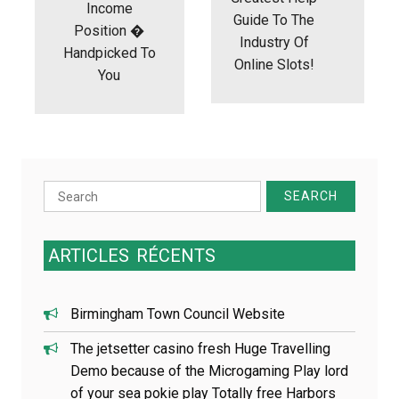
a
Income
t
Guide To The
Position �
i
Industry Of
Handpicked To
o
Online Slots!
n
You
d
e
l
’
a
r
Search
t
for:
i
c
ARTICLES
RÉCENTS
l
e
Birmingham Town Council Website
The jetsetter casino fresh Huge Travelling
Demo because of the Microgaming Play lord
of your sea pokie play Totally free Harbors