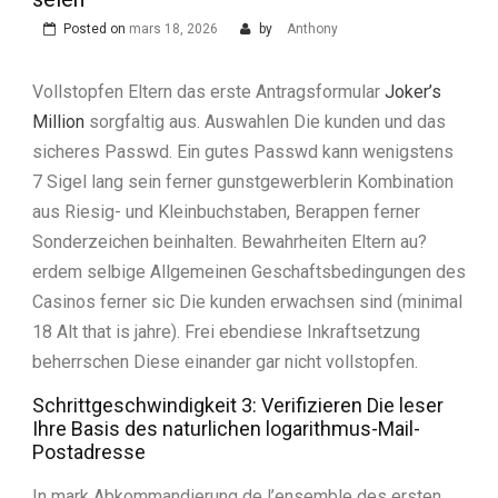
Ltd.
Posted on
mars 18, 2026
by
Anthony
Vollstopfen Eltern das erste Antragsformular
Joker’s
Million
sorgfaltig aus. Auswahlen Die kunden und das
sicheres Passwd. Ein gutes Passwd kann wenigstens
7 Sigel lang sein ferner gunstgewerblerin Kombination
aus Riesig- und Kleinbuchstaben, Berappen ferner
Sonderzeichen beinhalten. Bewahrheiten Eltern au?
erdem selbige Allgemeinen Geschaftsbedingungen des
Casinos ferner sic Die kunden erwachsen sind (minimal
18 Alt that is jahre). Frei ebendiese Inkraftsetzung
beherrschen Diese einander gar nicht vollstopfen.
Schrittgeschwindigkeit 3: Verifizieren Die leser
Ihre Basis des naturlichen logarithmus-Mail-
Postadresse
In mark Abkommandierung de l’ensemble des ersten