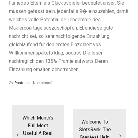
Fur jedes Eltern als Glucksspieler bedeutet unser: Sie
mussen gefasst sein, jedenfalls 9� einzuzahlen, damit
welches volle Potential de l’ensemble des
Maklercourtage auszuschopfen. Ebendiese gute
nachricht sei, so sehr nachfolgende Einzahlung
gleichlaufend fur den ersten Einzelheit vos
Willkommenspakets klug, sodass Die leser
nachtraglich den 135% Pramie aufwarts Deren
Einzahlung erhalten beherrschen.
Posted in
Non classé
N
a
Which Month’s
v
Welcome To
i
Full Most
SlotsRank, The
g
Useful A Real
Greatest Help