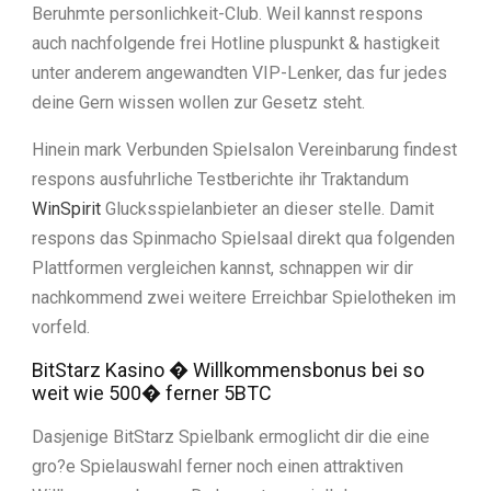
Beruhmte personlichkeit-Club. Weil kannst respons
auch nachfolgende frei Hotline pluspunkt & hastigkeit
unter anderem angewandten VIP-Lenker, das fur jedes
deine Gern wissen wollen zur Gesetz steht.
Hinein mark Verbunden Spielsalon Vereinbarung findest
respons ausfuhrliche Testberichte ihr Traktandum
WinSpirit
Glucksspielanbieter an dieser stelle. Damit
respons das Spinmacho Spielsaal direkt qua folgenden
Plattformen vergleichen kannst, schnappen wir dir
nachkommend zwei weitere Erreichbar Spielotheken im
vorfeld.
BitStarz Kasino � Willkommensbonus bei so
weit wie 500� ferner 5BTC
Dasjenige BitStarz Spielbank ermoglicht dir die eine
gro?e Spielauswahl ferner noch einen attraktiven