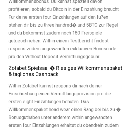
Willkommensbonus. Du kannst speziell davon
profitieren, sobald du Bitcoin in der Einzahlung braucht.
Fur deine ersten four Einzahlungen auf den fu?en
stehen dir bis zu three hundred� und 5BTC zur Regel
und du bekommst zudem noch 180 Freispiele
gutgeschrieben. Within einem Testbericht findest
respons zudem angewandten exklusiven Bonuscode
pro den Without Deposit Vermittlungsgebuhr.
Zotabet Spielsaal � Riesiges Willkommenspaket
& tagliches Cashback
Within Zotabet kannst respons dir nach deiner
Einschreibung einen Vermittlungsprovision pro die
ersten eight Einzahlungen behuten. Das
Willkommenspaket head wear einen Rang bei bis zu �
Bonusguthaben unter anderem within angewandten
ersten four Einzahlungen erhaltst du obendrein zudem