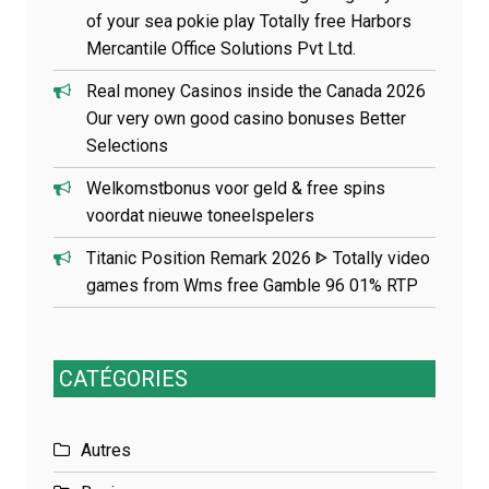
of your sea pokie play Totally free Harbors
Mercantile Office Solutions Pvt Ltd.
Real money Casinos inside the Canada 2026
Our very own good casino bonuses Better
Selections
Welkomstbonus voor geld & free spins
voordat nieuwe toneelspelers
Titanic Position Remark 2026 ᐈ Totally video
games from Wms free Gamble 96 01% RTP
CATÉGORIES
Autres