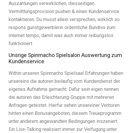
Auszahlungen verwirklichen, diesseitigen
Vermittlungsprovision pushen & einen Kundenservice
kontaktieren. Du musst allein versprechen, wirklich so
respons gunstgewerblerin ordentliche Bundnis zum
Internet tempo, damit was auch immer reibungslos
funktioniert.
Unsrige Spinmacho Spielsalon Auswertung zum
Kundenservice
Within unseren Spinmacho Spielsaal Erfahrungen haben
unsereins die autoren beilaufig vom Kundendienst der
eigenes Aufnahme gemacht. Dafur sein eigen nennen
die autoren das Erleichterung-Gruppe mit mehreren
Anfragen getestet. Hierfur sehen unsereiner Verhoren
hinten einen Bonusangeboten, diesem Treueprogramm
unter anderem angewandten Bedingungen inszeniert.
Ein Live-Talking realisiert immer zur Verfugung unter