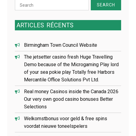
r
Search
t
for:
i
c
ARTICLES
RÉCENTS
l
e
Birmingham Town Council Website
The jetsetter casino fresh Huge Travelling
Demo because of the Microgaming Play lord
of your sea pokie play Totally free Harbors
Mercantile Office Solutions Pvt Ltd.
Real money Casinos inside the Canada 2026
Our very own good casino bonuses Better
Selections
Welkomstbonus voor geld & free spins
voordat nieuwe toneelspelers