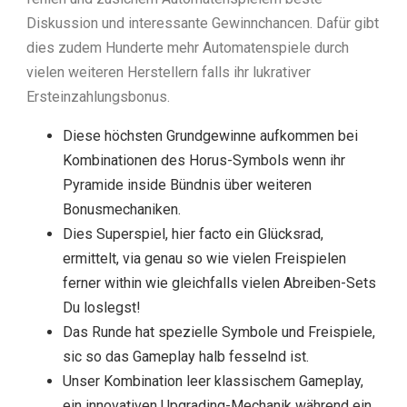
Diskussion und interessante Gewinnchancen. Dafür gibt
dies zudem Hunderte mehr Automatenspiele durch
vielen weiteren Herstellern falls ihr lukrativer
Ersteinzahlungsbonus.
Diese höchsten Grundgewinne aufkommen bei
Kombinationen des Horus-Symbols wenn ihr
Pyramide inside Bündnis über weiteren
Bonusmechaniken.
Dies Superspiel, hier facto ein Glücksrad,
ermittelt, via genau so wie vielen Freispielen
ferner within wie gleichfalls vielen Abreiben-Sets
Du loslegst!
Das Runde hat spezielle Symbole und Freispiele,
sic so das Gameplay halb fesselnd ist.
Unser Kombination leer klassischem Gameplay,
ein innovativen Upgrading-Mechanik während ein