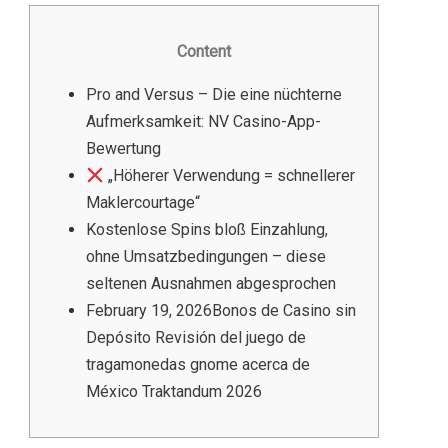
Ltd.
Content
Pro and Versus – Die eine nüchterne
Aufmerksamkeit: NV Casino-App-
Bewertung
„Höherer Verwendung = schnellerer
Maklercourtage“
Kostenlose Spins bloß Einzahlung,
ohne Umsatzbedingungen – diese
seltenen Ausnahmen abgesprochen
February 19, 2026Bonos de Casino sin
Depósito Revisión del juego de
tragamonedas gnome acerca de
México Traktandum 2026