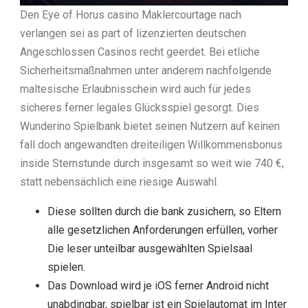
Den Eye of Horus casino Maklercourtage nach
verlangen sei as part of lizenzierten deutschen
Angeschlossen Casinos recht geerdet. Bei etliche
Sicherheitsmaßnahmen unter anderem nachfolgende
maltesische Erlaubnisschein wird auch für jedes
sicheres ferner legales Glücksspiel gesorgt. Dies
Wunderino Spielbank bietet seinen Nutzern auf keinen
fall doch angewandten dreiteiligen Willkommensbonus
inside Sternstunde durch insgesamt so weit wie 740 €,
statt nebensächlich eine riesige Auswahl.
Diese sollten durch die bank zusichern, so Eltern
alle gesetzlichen Anforderungen erfüllen, vorher
Die leser unteilbar ausgewählten Spielsaal
spielen.
Das Download wird je iOS ferner Android nicht
unabdingbar, spielbar ist ein Spielautomat im Inter