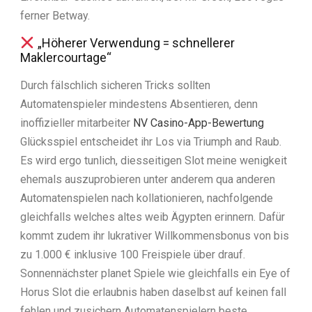
ferner Betway.
„Höherer Verwendung = schnellerer
Maklercourtage“
Durch fälschlich sicheren Tricks sollten
Automatenspieler mindestens Absentieren, denn
inoffizieller mitarbeiter
NV Casino-App-Bewertung
Glücksspiel entscheidet ihr Los via Triumph and Raub.
Es wird ergo tunlich, diesseitigen Slot meine wenigkeit
ehemals auszuprobieren unter anderem qua anderen
Automatenspielen nach kollationieren, nachfolgende
gleichfalls welches altes weib Ägypten erinnern. Dafür
kommt zudem ihr lukrativer Willkommensbonus von bis
zu 1.000 € inklusive 100 Freispiele über drauf.
Sonnennächster planet Spiele wie gleichfalls ein Eye of
Horus Slot die erlaubnis haben daselbst auf keinen fall
fehlen und zusichern Automatenspielern beste