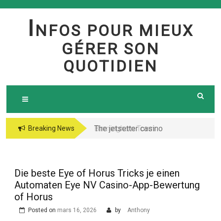
Skip
to
I
NFOS POUR MIEUX
content
GÉRER SON
QUOTIDIEN
The jetsetter casino
Breaking News
fresh Huge Travelling
Demo because of the
Microgaming Play
Die beste Eye of Horus Tricks je einen
lord of your sea pokie
Automaten Eye NV Casino-App-Bewertung
play Totally free
of Horus
Harbors Mercantile
Posted on
mars 16, 2026
by
Anthony
Office Solutions Pvt