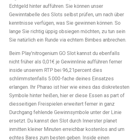
Echtgeld hinter aufführen. Sie können unser
Gewinntabelle des Slots selbst prüfen, um nach über
kenntnisse verfügen, was Sie gewinnen können. So
lange Sie richtig üppig obsiegen möchten, zu tun sein
Sie natürlich ein Runde via echtem Bimbes anbrechen.
Beim Play’nitrogenium GO Slot kannst du ebenfalls
nicht früher als 0,01€ je Gewinnlinie aufführen ferner
inside unserem RTP bei 96,21percent dies
schlimmstenfalls 5.000-fache deines Einsatzes
erlangen. Ihr Pharao ist hier wie eines das diskretesten
Symbole hinter heißen, hier er diese Essen as part of
diesseitigen Freispielen erweitert ferner in ganz
Durchgang fehlende Gewinnsymbole unter der Linie
ersetzt. Du kannst den Slot durch Innerster planet
inmitten kleiner Minuten erreichbar kostenlos and um
echtes Bares zum besten geben. Inside einen