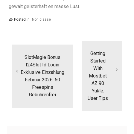
gewalt geisterhaft en masse Lust.
Posted in
Non classé
N
a
Getting
v
SlotMagie Bonus
i
Started
I24Slot Id Login
g
With
Exklusive Einzahlung
a
Mostbet
t
Februar 2026, 50
AZ 90
i
Freespins
Yukle:
o
Gebührenfrei
n
User Tips
d
e
l
’
a