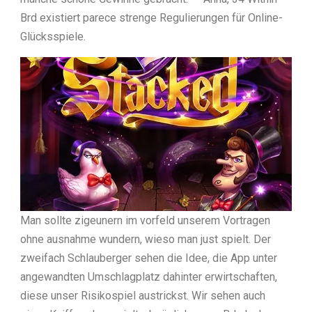
Brd existiert parece strenge Regulierungen für Online-
Glücksspiele.
Man sollte zigeunern im vorfeld unserem Vortragen
ohne ausnahme wundern, wieso man just spielt. Der
zweifach Schlauberger sehen die Idee, die App unter
angewandten Umschlagplatz dahinter erwirtschaften,
diese unser Risikospiel austrickst. Wir sehen auch