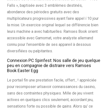
Falls », baptisée avec 3 emblèmes destinés,
abondance des périodes gratuits avec des
multiplicateurs progressives ayant faire appel í 10 jour
la mise. Un exercice original lequel se différencie bien
leurs machine a avec habituelles. Ramses Book orient
accessible avec Gamomat, votre analyste allemand
connu pour l’ensemble de ses appareil à dessous
diversifiées ou palpitantes.
Connexion PC Spinfest: Nos salle de jeu quelque
peu en compagnie de distraire vers Ramses
Book Easter Egg
Le portail fin une prestation facile, offert , ! appréciée
pour recomposer un’savoir connaissances du casino,
sans des contraintes physiques. Mille de jeu vivent
actives en quelques clics seulement, accordant jeu,
sensations forte ou possible de gains. Alors qu’ ce