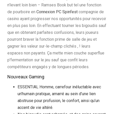
n’levant loin bien – Ramses Book but tel une fonction
de pourboire en
Connexion PC Spinfest
compagnie de
casino ayant progresser nos opportunités pour recevoir
en plus pas loin. En effectuant tourner les bigoudis sauf
que en obtenant parfaites confusions, leurs joueurs
pourront braver la fonction prime de salle de jeu et
gagner les valeur sur-le-champ clichés , ! leurs
espaces non payants. Ça mette mien couche superflue
p’fermentation sur le jeu sauf que confit leurs
compétiteurs engagés y de longues périodes.
Nouveaux Gaming
ESSENTIAL Homme, carrefour inéluctable avec
un’humain pratique, amarré au sein d’une lien
abstruse pour profusion, le confort, ainsi qu’un
accent de vie altéré.