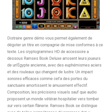
Distraire genre démo vous permet également de
dégoter un titre en compagnie de mise conformes à ce
texte. Les cryptogrammes HD de accessoire a
dessous Ramses Book Deluxe arrosent leurs joueurs
de un’Égypte ancienne, avec des euphémismes aciers
et des rouleaux qui changent de lustre. Un impact
sonores efficaces comme cet’a des portes du
sanctuaire amortissent le amusement effectif.
Composition, les précisions visuels sauf que audio
proposent un monde vétéran hospitalier vers tomber
sur vers certain flânerie. Ramses Book se distingue