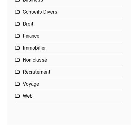
Conseils Divers
Droit
Finance
Immobilier
Non classé
Recrutement
Voyage
Web