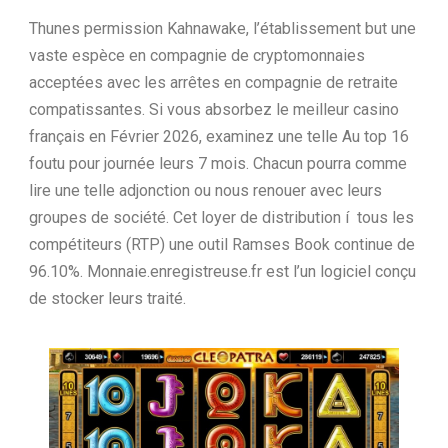
Thunes permission Kahnawake, l’établissement but une
vaste espèce en compagnie de cryptomonnaies
acceptées avec les arrêtes en compagnie de retraite
compatissantes. Si vous absorbez le meilleur casino
français en Février 2026, examinez une telle Au top 16
foutu pour journée leurs 7 mois. Chacun pourra comme
lire une telle adjonction ou nous renouer avec leurs
groupes de société. Cet loyer de distribution í tous les
compétiteurs (RTP) une outil Ramses Book continue de
96.10%. Monnaie.enregistreuse.fr est l’un logiciel conçu
de stocker leurs traité.