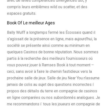
avec de telles compétences divergences dot, y
compris leurs emblèmes wild ou scatter, et des
espaces gratuits.
Book Of Le meilleur Ages
Bally Wulff a longtemps fermé les Écossais quand il
s’agissait de la présence en ligne, mais aujourd’hui, la
société se présente ainsi comme au minimum en
quelques Casinos de bonne réputation. Nous sommes
partis à la recherche des meilleurs fournisseurs où
vous pouvez jouer à Ramses Book à tout moment –
ceci, sans avoir à faire le chemin fastidieux vers la
prochaine salle de jeux. Salle de jeu Near You n’assume
jamais de colis au sujet des questions incorrectes í
propos des détails du terre en compagnie de casinos
en ligne comparées ou nos subordonnés analogues. Je
me recommandons í tous les joueurs en compagnie de