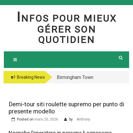
Skip
to
I
NFOS POUR MIEUX
content
GÉRER SON
QUOTIDIEN
Birmingham Town
The jetsetter casino
Breaking News
Council Website
fresh Huge Travelling
Demo because of the
Microgaming Play
Demi-tour siti roulette supremo per punto di
lord of your sea pokie
presente modello
play Totally free
Posted on
mars 20, 2026
by
Anthony
Harbors Mercantile
Office Solutions Pvt
Neanche l’operatore in persona li conoscera,