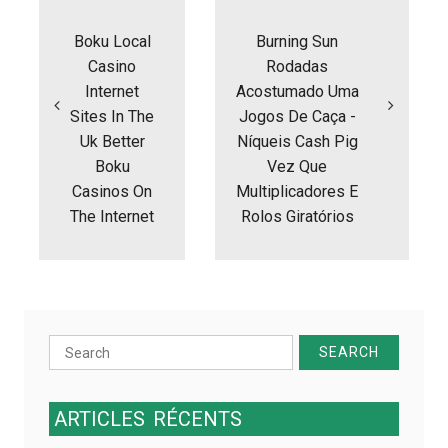
N
a
Boku Local
Burning Sun
v
i
Casino
Rodadas
g
Internet
Acostumado Uma
a
Sites In The
Jogos De Caça -
t
Uk Better
Níqueis Cash Pig
i
Boku
Vez Que
o
n
Casinos On
Multiplicadores E
d
The Internet
Rolos Giratórios
e
l
’
a
r
t
Search
i
for:
c
l
ARTICLES
RÉCENTS
e