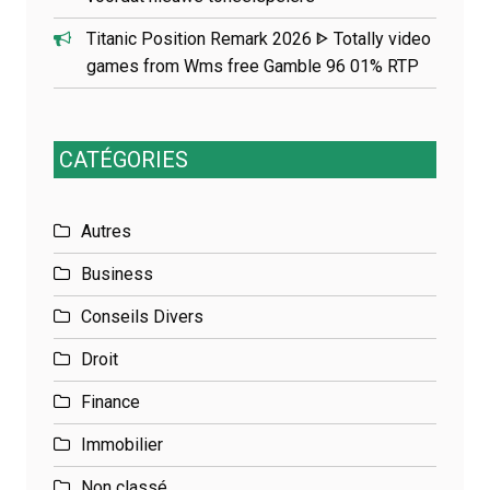
Titanic Position Remark 2026 ᐈ Totally video
games from Wms free Gamble 96 01% RTP
CATÉGORIES
Autres
Business
Conseils Divers
Droit
Finance
Immobilier
Non classé