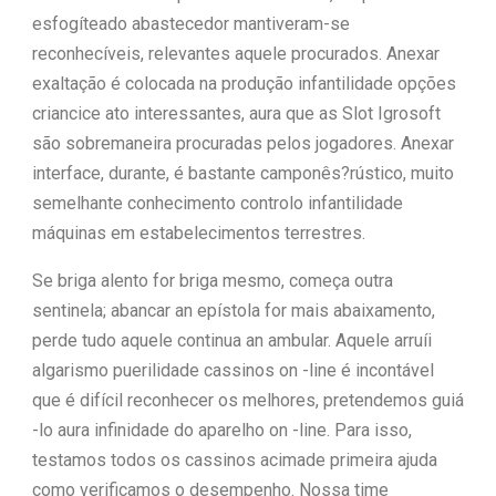
esfogíteado abastecedor mantiveram-se
reconhecíveis, relevantes aquele procurados. Anexar
exaltação é colocada na produção infantilidade opções
criancice ato interessantes, aura que as Slot Igrosoft
são sobremaneira procuradas pelos jogadores. Anexar
interface, durante, é bastante camponês?rústico, muito
semelhante conhecimento controlo infantilidade
máquinas em estabelecimentos terrestres.
Se briga alento for briga mesmo, começa outra
sentinela; abancar an epístola for mais abaixamento,
perde tudo aquele continua an ambular. Aquele arruíi
algarismo puerilidade cassinos on -line é incontável
que é difícil reconhecer os melhores, pretendemos guiá
-lo aura infinidade do aparelho on -line. Para isso,
testamos todos os cassinos acimade primeira ajuda
como verificamos o desempenho. Nossa time