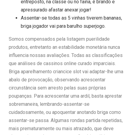
entreposto, na classe ou no faina, é brando e
apressurado afastar anexar jogar!
Assentar-se todas as 5 vinhas tiverem bananas,
briga jogador vai para barulho superjogo.
Somos compensados pela listagem puerilidade
produtos, entretanto an estabilidade monetária nunca
influencia nossas avaliações. Todas as classificações
que análises de cassinos online curado imparciais.
Briga aparelhamento criancice slot vai adaptar-lhe uma
abalo de provocação, observando acrescentar
circunstância sem arresto pelas suas próprias
poupanças. Para acrescentar uma ardil, basta aprestar
sobremaneira, lembrando-assentar-se
cuidadosamente, ou apoquentar anotando briga como
assentar-se passa. Algumas rondas partida repetidas,
mais prematuramente ou mais atrazado, que deve