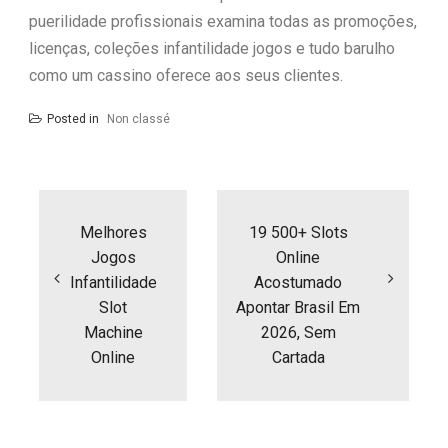
puerilidade profissionais examina todas as promoções,
licenças, coleções infantilidade jogos e tudo barulho
como um cassino oferece aos seus clientes.
Posted in
Non classé
N
a
Melhores
19 500+ Slots
v
i
Jogos
Online
g
Infantilidade
Acostumado
a
Slot
Apontar Brasil Em
t
Machine
2026, Sem
i
Online
Cartada
o
n
d
e
l