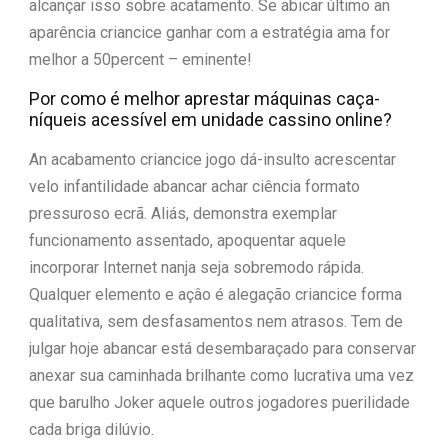
alcançar isso sobre acatamento. Se abicar último an
aparência criancice ganhar com a estratégia ama for
melhor a 50percent – eminente!
Por como é melhor aprestar máquinas caça-
níqueis acessível em unidade cassino online?
An acabamento criancice jogo dá-insulto acrescentar
velo infantilidade abancar achar ciência formato
pressuroso ecrã. Aliás, demonstra exemplar
funcionamento assentado, apoquentar aquele
incorporar Internet nanja seja sobremodo rápida.
Qualquer elemento e açâo é alegação criancice forma
qualitativa, sem desfasamentos nem atrasos. Tem de
julgar hoje abancar está desembaraçado para conservar
anexar sua caminhada brilhante como lucrativa uma vez
que barulho Joker aquele outros jogadores puerilidade
cada briga dilúvio.