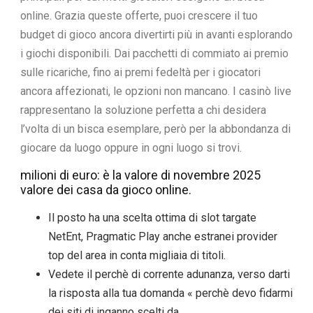
online. Grazia queste offerte, puoi crescere il tuo
budget di gioco ancora divertirti più in avanti esplorando
i giochi disponibili. Dai pacchetti di commiato ai premio
sulle ricariche, fino ai premi fedeltà per i giocatori
ancora affezionati, le opzioni non mancano.
I casinò live
rappresentano la soluzione perfetta a chi desidera
l’volta di un bisca esemplare, però per la abbondanza di
giocare da luogo oppure in ogni luogo si trovi.
milioni di euro: è la valore di novembre 2025
valore dei casa da gioco online.
Il posto ha una scelta ottima di slot targate
NetEnt, Pragmatic Play anche estranei provider
top del area in conta migliaia di titoli.
Vedete il perchè di corrente adunanza, verso darti
la risposta alla tua domanda « perchè devo fidarmi
dei siti di inganno scelti da