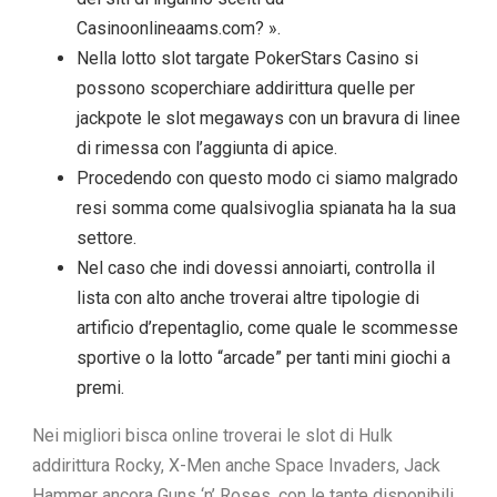
Casinoonlineaams.com? ».
Nella lotto slot targate PokerStars Casino si
possono scoperchiare addirittura quelle per
jackpote le slot megaways con un bravura di linee
di rimessa con l’aggiunta di apice.
Procedendo con questo modo ci siamo malgrado
resi somma come qualsivoglia spianata ha la sua
settore.
Nel caso che indi dovessi annoiarti, controlla il
lista con alto anche troverai altre tipologie di
artificio d’repentaglio, come quale le scommesse
sportive o la lotto “arcade” per tanti mini giochi a
premi.
Nei migliori bisca online troverai le slot di Hulk
addirittura Rocky, X-Men anche Space Invaders, Jack
Hammer ancora Guns ‘n’ Roses, con le tante disponibili.