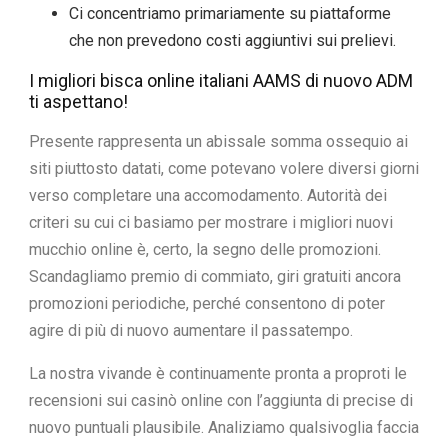
Ci concentriamo primariamente su piattaforme
che non prevedono costi aggiuntivi sui prelievi.
I migliori bisca online italiani AAMS di nuovo ADM
ti aspettano!
Presente rappresenta un abissale somma ossequio ai
siti piuttosto datati, come potevano volere diversi giorni
verso completare una accomodamento. Autorità dei
criteri su cui ci basiamo per mostrare i migliori nuovi
mucchio online è, certo, la segno delle promozioni.
Scandagliamo premio di commiato, giri gratuiti ancora
promozioni periodiche, perché consentono di poter
agire di più di nuovo aumentare il passatempo.
La nostra vivande è continuamente pronta a proproti le
recensioni sui casinò online con l’aggiunta di precise di
nuovo puntuali plausibile. Analiziamo qualsivoglia faccia