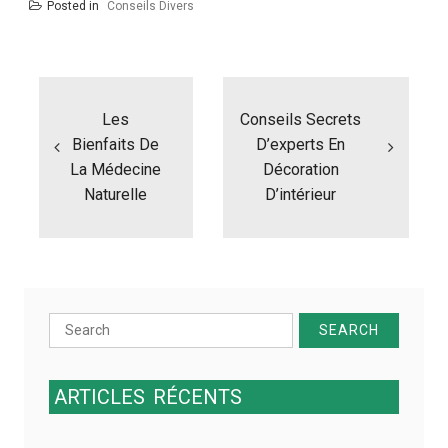
Posted in
Conseils Divers
N
a
Les
Conseils Secrets
v
i
Bienfaits De
D’experts En
g
La Médecine
Décoration
a
Naturelle
D’intérieur
t
i
o
n
d
e
Search
l
for:
’
a
r
ARTICLES
RÉCENTS
t
i