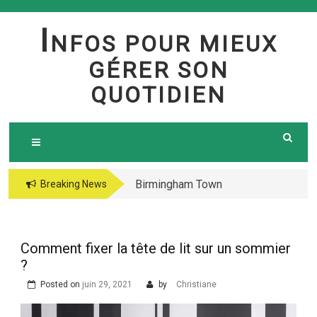
Skip
to
I
NFOS POUR MIEUX
content
GÉRER SON
QUOTIDIEN
Birmingham Town
The jetsetter casino
Breaking News
Council Website
fresh Huge Travelling
Demo because of the
Microgaming Play
Comment fixer la tête de lit sur un sommier
lord of your sea pokie
?
play Totally free
Posted on
juin 29, 2021
by
Christiane
Harbors Mercantile
Office Solutions Pvt